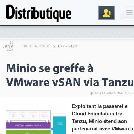
Connexion
20
JANV
TOUTE L'ACTUALITÉ
TECHNOLOGIE
2021
Minio se greffe à
VMware vSAN via Tanzu
CLOUD COMPUTING
,
LOGIC
Inscription
Exploitant la passerelle
Cloud Foundation for
Tanzu, Minio étend son
partenariat avec VMware 