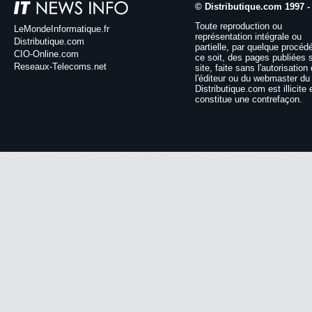
© Distributique.com 1997 -
Toute reproduction ou
LeMondeInformatique.fr
représentation intégrale ou
Distributique.com
partielle, par quelque procéd
CIO-Online.com
ce soit, des pages publiées 
Reseaux-Telecoms.net
site, faite sans l'autorisation
l'éditeur ou du webmaster du 
Distributique.com est illicite 
constitue une contrefaçon.