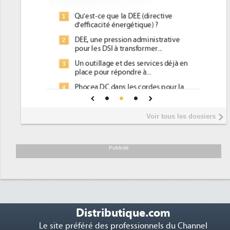
Qu'est-ce que la DEE (directive
1
d'efficacité énergétique) ?
DEE, une pression administrative
2
pour les DSI à transformer...
Un outillage et des services déjà en
3
place pour répondre à...
Phocea DC dans les cordes pour la
4
DEE
Interview de Fabrice Coquio,
5
Voir tous les dossiers
président de Digital Realty...
Trimestriels IBM : L'activité logicielle
6
soutient les...
Publicité
Distributique.com
Le site préféré des professionnels du Channel