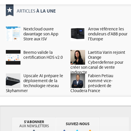
À LA UNE
ARTICLES
Nextcloud ouvre
Arrow référence les
davantage son App
onduleurs d'ABB pour
Store aux ISV
l'Europe
Beemo valide la
Laetitia Varin rejoint
certification HDS v2.0
Orange
Cyberdefense pour
créer son canal de vente
indirecte
Upscale AI prépare le
Fabien Petiau
déploiement de la
nommé vice-
technologie réseau
président de
Skyhammer
Cloudera France
S'ABONNER
SUIVEZ-NOUS
AUX NEWSLETTERS