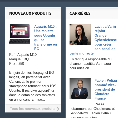
NOUVEAUX PRODUITS
CARRIÈRES
Aquaris M10 :
Laetitia Varin
Une tablette
rejoint
sous Ubuntu
Orange
qui se
Cyberdefense
transforme en
pour créer
PC
son canal de
vente indirecte
Ref : Aquaris M10
Marque : BQ
En tant que responsable du
Prix : 250
channel, Laetitia Varin aura
pour mission...
En juin dernier, l'espagnol BQ
lançait, en partenariat avec
Fabien Petiau
Canonical, le premier
nommé vice-
smartphone tournant sous l'OS
président de
Ubuntu. Il récidive aujourd'hui
Cloudera
dans le domaine des tablettes
France
en annonçant la mise...
Passé
Tous les nouveaux produits
notamment par Checkmarx et
ServiceNow, Fabien Petiau
aura pour mission...