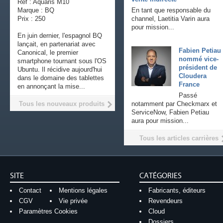
Ref : Aquaris M10
Marque : BQ
En tant que responsable du
Prix : 250
channel, Laetitia Varin aura
pour mission...
En juin dernier, l'espagnol BQ
lançait, en partenariat avec
Fabien Petiau
Canonical, le premier
nommé vice-
smartphone tournant sous l'OS
président de
Ubuntu. Il récidive aujourd'hui
Cloudera
dans le domaine des tablettes
France
en annonçant la mise...
Passé
Tous les nouveaux produits
notamment par Checkmarx et
ServiceNow, Fabien Petiau
aura pour mission...
Tous les articles carrières
SITE
CATÉGORIES
Contact
Mentions légales
Fabricants, éditeurs
CGV
Vie privée
Revendeurs
Paramètres Cookies
Cloud
Dossiers