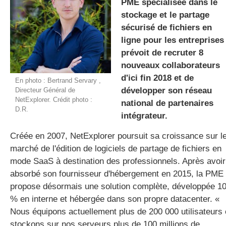
PME spécialisée dans le
stockage et le partage
sécurisé de fichiers en
gratuite
ligne pour les entreprises
prévoit de recruter 8
nouveaux collaborateurs
d'ici fin 2018 et de
En photo : Bertrand Servary ,
développer son réseau
Directeur Général de
NetExplorer. Crédit photo :
national de partenaires
D.R.
intégrateur.
Créée en 2007, NetExplorer poursuit sa croissance sur l
marché de l'édition de logiciels de partage de fichiers en
mode SaaS à destination des professionnels. Après avoir
absorbé son fournisseur d'hébergement en 2015, la PME
propose désormais une solution complète, développée 1
% en interne et hébergée dans son propre datacenter. «
Nous équipons actuellement plus de 200 000 utilisateurs 
stockons sur nos serveurs plus de 100 millions de