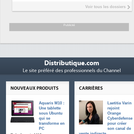
Interview de Fabrice Coquio,
5
Voir tous les dossiers
président de Digital Realty...
Trimestriels IBM : L'activité logicielle
6
soutient les...
Publicité
Distributique.com
Le site préféré des professionnels du Channel
NOUVEAUX PRODUITS
CARRIÈRES
Aquaris M10 :
Laetitia Varin
Une tablette
rejoint
sous Ubuntu
Orange
qui se
Cyberdefense
transforme en
pour créer
PC
son canal de
vente indirecte