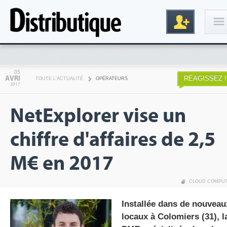
Connexion
05
AVRI
RÉAGISSEZ !
TOUTE L'ACTUALITÉ
OPÉRATEURS
2017
NetExplorer vise un
chiffre d'affaires de 2,5
M€ en 2017
Inscription
CLOUD COMPU
Installée dans de nouveau
locaux à Colomiers (31), l