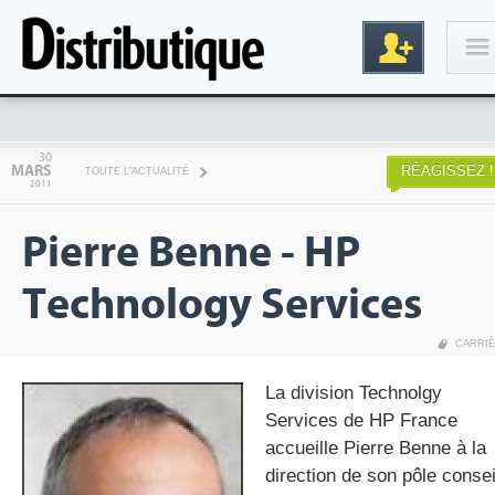
Connexion
30
MARS
RÉAGISSEZ !
TOUTE L'ACTUALITÉ
2011
Pierre Benne - HP
Technology Services
CARRI
Inscription
La division Technolgy
Services de HP France
accueille Pierre Benne à la
direction de son pôle consei