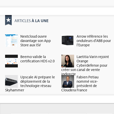
À LA UNE
ARTICLES
Nextcloud ouvre
Arrow référence les
davantage son App
onduleurs d'ABB pour
Store aux ISV
l'Europe
Beemo valide la
Laetitia Varin rejoint
certification HDS v2.0
Orange
Cyberdefense pour
créer son canal de vente
indirecte
Upscale AI prépare le
Fabien Petiau
déploiement de la
nommé vice-
technologie réseau
président de
Skyhammer
Cloudera France