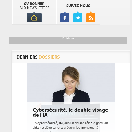
S'ABONNER
SUIVEZ-NOUS
AUX NEWSLETTERS
Publicité
DERNIERS
DOSSIERS
e double visage
DEE: l'efficacité énergétique
bientôt une obligation pour les
datacenters
 double rôle : le gentil en
nir les menaces, à
Des datacenters plus durables et plus efficaces, c'est