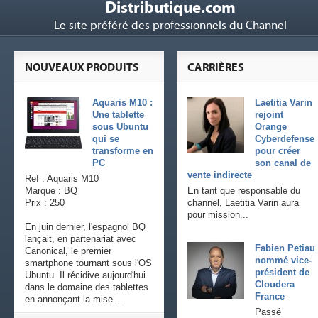
Distributique.com
Le site préféré des professionnels du Channel
NOUVEAUX PRODUITS
CARRIÈRES
Aquaris M10 :
Laetitia Varin
Une tablette
rejoint
sous Ubuntu
Orange
qui se
Cyberdefense
transforme en
pour créer
PC
son canal de
vente indirecte
Ref : Aquaris M10
Marque : BQ
En tant que responsable du
Prix : 250
channel, Laetitia Varin aura
pour mission...
En juin dernier, l'espagnol BQ
lançait, en partenariat avec
Fabien Petiau
Canonical, le premier
nommé vice-
smartphone tournant sous l'OS
président de
Ubuntu. Il récidive aujourd'hui
Cloudera
dans le domaine des tablettes
France
en annonçant la mise...
Passé