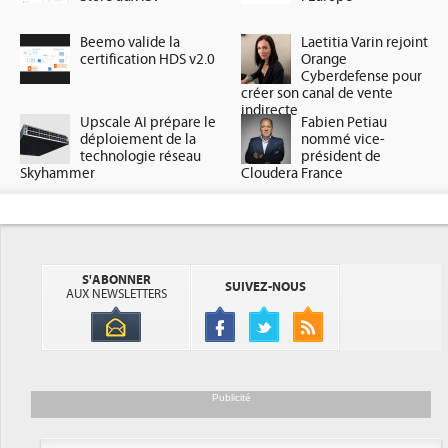
Beemo valide la
Laetitia Varin rejoint
certification HDS v2.0
Orange
Cyberdefense pour
créer son canal de vente
indirecte
Upscale AI prépare le
Fabien Petiau
déploiement de la
nommé vice-
technologie réseau
président de
Skyhammer
Cloudera France
S'ABONNER
SUIVEZ-NOUS
AUX NEWSLETTERS
Publicité