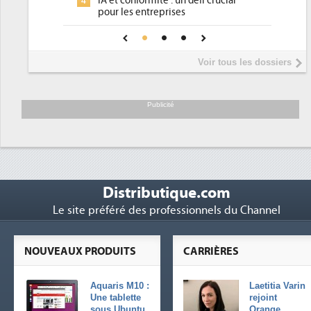
IA et conformité : un défi crucial
4
p
pour les entreprises
P
4
Une IA de confiance pour une IA
5
plus sûre ?
I
5
Voir tous les dossiers
p
T
6
s
Publicité
Distributique.com
Le site préféré des professionnels du Channel
NOUVEAUX PRODUITS
CARRIÈRES
Aquaris M10 :
Laetitia Varin
Une tablette
rejoint
sous Ubuntu
Orange