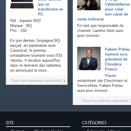
qui se
Cyberdefense
transforme en
pour créer
PC
son canal de
vente indirecte
Ref : Aquaris M10
Marque : BQ
En tant que responsable du
Prix : 250
channel, Laetitia Varin aura
pour mission...
En juin dernier, l'espagnol BQ
lançait, en partenariat avec
Fabien Petiau
Canonical, le premier
nommé vice-
smartphone tournant sous l'OS
président de
Ubuntu. Il récidive aujourd'hui
Cloudera
dans le domaine des tablettes
France
en annonçant la mise...
Passé
Tous les nouveaux produits
notamment par Checkmarx et
ServiceNow, Fabien Petiau
aura pour mission...
Tous les articles carrières
SITE
CATÉGORIES