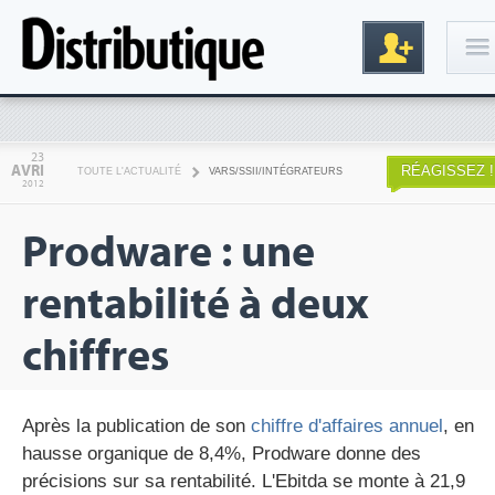
Connexion
23
AVRI
RÉAGISSEZ !
TOUTE L'ACTUALITÉ
VARS/SSII/INTÉGRATEURS
2012
Prodware : une
rentabilité à deux
chiffres
Inscription
Après la publication de son
chiffre d'affaires annuel
, en
hausse organique de 8,4%, Prodware donne des
précisions sur sa rentabilité. L'Ebitda se monte à 21,9