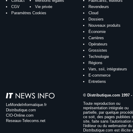
Contact
Mentions légales
Fabricants, éditeurs
CGV
Vie privée
Revendeurs
Paramètres Cookies
Cloud
Dossiers
Nouveaux produits
Économie
Carrières
Opérateurs
Grossistes
Technologie
Régions
Vars, ssii, intégrateurs
E-commerce
Entretiens
© Distributique.com 1997 -
Toute reproduction ou
LeMondeInformatique.fr
représentation intégrale ou
Distributique.com
partielle, par quelque procéd
CIO-Online.com
ce soit, des pages publiées 
Reseaux-Telecoms.net
site, faite sans l'autorisation
l'éditeur ou du webmaster du 
Distributique.com est illicite 