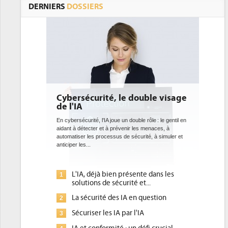
DERNIERS
DOSSIERS
Cybersécurité, le double visage
DEE:
de l'IA
bien
data
En cybersécurité, l'IA joue un double rôle : le gentil en
aidant à détecter et à prévenir les menaces, à
Des dat
automatiser les processus de sécurité, à simuler et
ce que 
anticiper les...
avec la
l'efficac
L'IA, déjà bien présente dans les
Q
1
1
solutions de sécurité et...
d
La sécurité des IA en question
D
2
2
p
Sécuriser les IA par l'IA
3
U
3