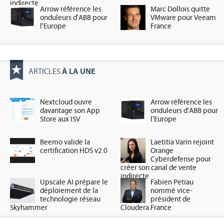
indirecte
Arrow référence les
Marc Dollois quitte
onduleurs d'ABB pour
VMware pour Veeam
l'Europe
France
À LA UNE
ARTICLES
Nextcloud ouvre
Arrow référence les
davantage son App
onduleurs d'ABB pour
Store aux ISV
l'Europe
Beemo valide la
Laetitia Varin rejoint
certification HDS v2.0
Orange
Cyberdefense pour
créer son canal de vente
indirecte
Upscale AI prépare le
Fabien Petiau
déploiement de la
nommé vice-
technologie réseau
président de
Skyhammer
Cloudera France