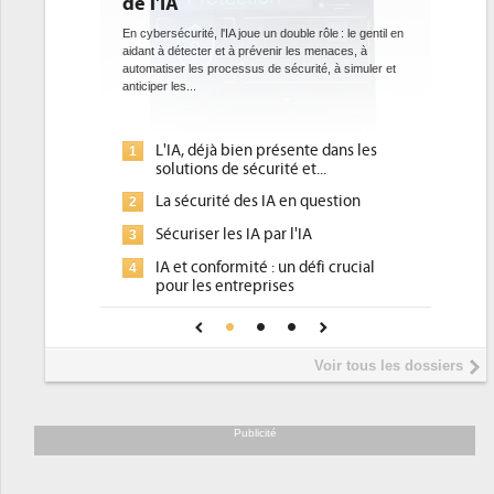
de l'IA
bientôt une obl
datacenters
En cybersécurité, l'IA joue un double rôle : le gentil en
aidant à détecter et à prévenir les menaces, à
Des datacenters plus durabl
automatiser les processus de sécurité, à simuler et
ce que recherchent les po
anticiper les...
avec la mise en oeuvre de 
l'efficacité...
L'IA, déjà bien présente dans les
Qu'est-ce que la
1
1
solutions de sécurité et...
d'efficacité éne
La sécurité des IA en question
DEE, une pressi
2
2
pour les DSI à tr
Sécuriser les IA par l'IA
3
Un outillage et 
3
IA et conformité : un défi crucial
4
place pour répon
pour les entreprises
Phocea DC dans 
4
Une IA de confiance pour une IA
5
DEE
plus sûre ?
Interview de Fa
5
Voir tous les dossiers
président de Digi
Trimestriels IBM 
6
soutient les...
Publicité