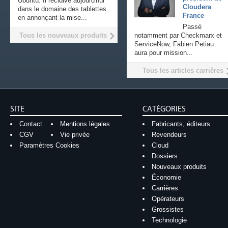
Ubuntu. Il récidive aujourd'hui
Cloudera
dans le domaine des tablettes
France
en annonçant la mise...
Passé
Tous les nouveaux produits
notamment par Checkmarx et
ServiceNow, Fabien Petiau
aura pour mission...
Tous les articles carrières
SITE
CATÉGORIES
Contact
Mentions légales
Fabricants, éditeurs
CGV
Vie privée
Revendeurs
Paramètres Cookies
Cloud
Dossiers
Nouveaux produits
Économie
Carrières
Opérateurs
Grossistes
Technologie