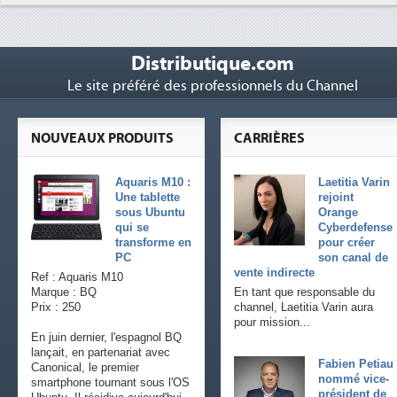
Distributique.com
Le site préféré des professionnels du Channel
NOUVEAUX PRODUITS
CARRIÈRES
Aquaris M10 :
Laetitia Varin
Une tablette
rejoint
sous Ubuntu
Orange
qui se
Cyberdefense
transforme en
pour créer
PC
son canal de
vente indirecte
Ref : Aquaris M10
Marque : BQ
En tant que responsable du
Prix : 250
channel, Laetitia Varin aura
pour mission...
En juin dernier, l'espagnol BQ
lançait, en partenariat avec
Fabien Petiau
Canonical, le premier
nommé vice-
smartphone tournant sous l'OS
président de