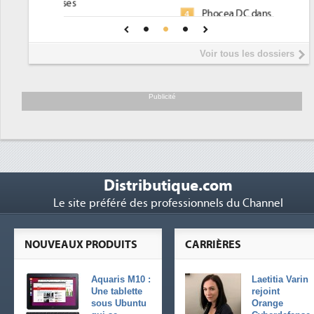
Phocea DC dans les cordes pour la
4
DEE
Interview de Fabrice Coquio,
5
Voir tous les dossiers
président de Digital Realty...
Trimestriels IBM : L'activité logicielle
6
soutient les...
Publicité
Distributique.com
Le site préféré des professionnels du Channel
NOUVEAUX PRODUITS
CARRIÈRES
Aquaris M10 :
Laetitia Varin
Une tablette
rejoint
sous Ubuntu
Orange