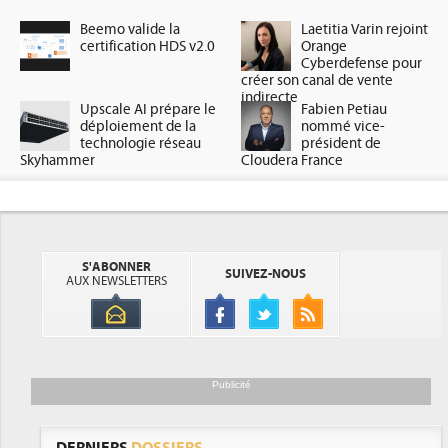
Beemo valide la
Laetitia Varin rejoint
certification HDS v2.0
Orange
Cyberdefense pour
créer son canal de vente
indirecte
Upscale AI prépare le
Fabien Petiau
déploiement de la
nommé vice-
technologie réseau
président de
Skyhammer
Cloudera France
S'ABONNER
SUIVEZ-NOUS
AUX NEWSLETTERS
Publicité
DERNIERS
DOSSIERS