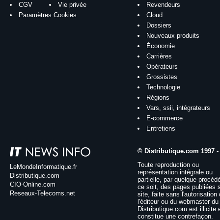
CGV
Vie privée
Revendeurs
Paramètres Cookies
Cloud
Dossiers
Nouveaux produits
Économie
Carrières
Opérateurs
Grossistes
Technologie
Régions
Vars, ssii, intégrateurs
E-commerce
Entretiens
© Distributique.com 1997 -
Toute reproduction ou
LeMondeInformatique.fr
représentation intégrale ou
Distributique.com
partielle, par quelque procéd
CIO-Online.com
ce soit, des pages publiées 
Reseaux-Telecoms.net
site, faite sans l'autorisation
l'éditeur ou du webmaster du 
Distributique.com est illicite 
constitue une contrefaçon.