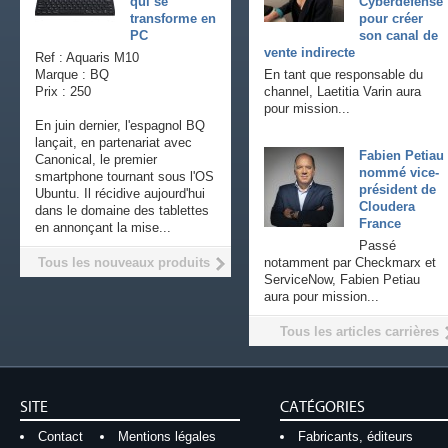
qui se
Cyberdefense
transforme en
pour créer
PC
son canal de
vente indirecte
Ref : Aquaris M10
Marque : BQ
En tant que responsable du
Prix : 250
channel, Laetitia Varin aura
pour mission...
En juin dernier, l'espagnol BQ
lançait, en partenariat avec
Fabien Petiau
Canonical, le premier
nommé vice-
smartphone tournant sous l'OS
président de
Ubuntu. Il récidive aujourd'hui
Cloudera
dans le domaine des tablettes
France
en annonçant la mise...
Passé
Tous les nouveaux produits
notamment par Checkmarx et
ServiceNow, Fabien Petiau
aura pour mission...
Tous les articles carrières
SITE
CATÉGORIES
Contact
Mentions légales
Fabricants, éditeurs