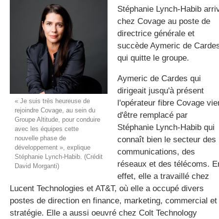
Stéphanie Lynch-Habib arri
chez Covage au poste de
directrice générale et
gratuite
succède Aymeric de Carde
qui quitte le groupe.
Aymeric de Cardes qui
dirigeait jusqu'à présent
« Je suis très heureuse de
l'opérateur fibre Covage vie
rejoindre Covage, au sein du
d'être remplacé par
Groupe Altitude, pour conduire
Stéphanie Lynch-Habib qui
avec les équipes cette
nouvelle phase de
connaît bien le secteur des
développement », explique
communications, des
Stéphanie Lynch-Habib. (Crédit
réseaux et des télécoms. E
David Morganti)
effet, elle a travaillé chez
Lucent Technologies et AT&T, où elle a occupé divers
postes de direction en finance, marketing, commercial et
stratégie. Elle a aussi oeuvré chez Colt Technology