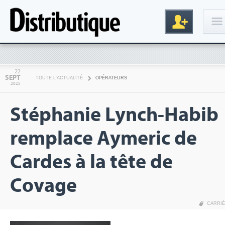
Connexion
22
SEPT
TOUTE L'ACTUALITÉ
OPÉRATEURS
2025
Stéphanie Lynch-Habib
remplace Aymeric de
Cardes à la tête de
Inscription
Covage
CARRI