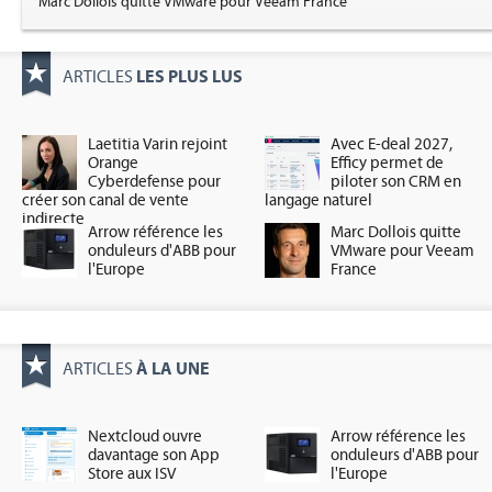
Marc Dollois quitte VMware pour Veeam France
LES PLUS LUS
ARTICLES
Laetitia Varin rejoint
Avec E-deal 2027,
Orange
Efficy permet de
Cyberdefense pour
piloter son CRM en
créer son canal de vente
langage naturel
indirecte
Arrow référence les
Marc Dollois quitte
onduleurs d'ABB pour
VMware pour Veeam
l'Europe
France
À LA UNE
ARTICLES
Nextcloud ouvre
Arrow référence les
davantage son App
onduleurs d'ABB pour
Store aux ISV
l'Europe