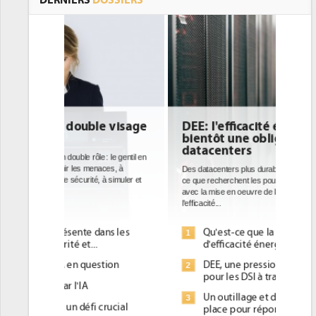
DEE: l'efficacité énergétique
bientôt une obligation pour les
datacenters
Des datacenters plus durables et plus efficaces, c'est
ce que recherchent les pouvoirs publics européens
avec la mise en oeuvre de la nouvelle Directive sur
l'efficacité...
Qu'est-ce que la DEE (directive
1
d'efficacité énergétique) ?
DEE, une pression administrative
2
pour les DSI à transformer...
Un outillage et des services déjà en
3
place pour répondre à...