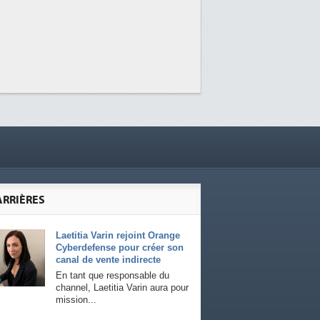
ARRIÈRES
Laetitia Varin rejoint Orange
Cyberdefense pour créer son
canal de vente indirecte
En tant que responsable du
channel, Laetitia Varin aura pour
mission...