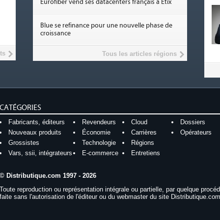
Eurofiber vend ses datacenters français à Etix
Blue se refinance pour une nouvelle phase de
croissance
ts
Tous les articles régions
CATÉGORIES
Fabricants, éditeurs
Revendeurs
Cloud
Dossiers
Nouveaux produits
Économie
Carrières
Opérateurs
Grossistes
Technologie
Régions
Vars, ssii, intégrateurs
E-commerce
Entretiens
© Distributique.com 1997 - 2026
Toute reproduction ou représentation intégrale ou partielle, par quelque procé
faite sans l'autorisation de l'éditeur ou du webmaster du site Distributique.com