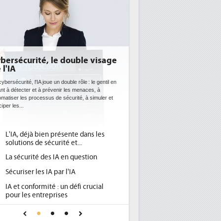
bersécurité, le double visage
DEE: l'efficacité én
 l'IA
bientôt une obligat
datacenters
ybersécurité, l'IA joue un double rôle : le gentil en
nt à détecter et à prévenir les menaces, à
Des datacenters plus durables et p
matiser les processus de sécurité, à simuler et
ce que recherchent les pouvoirs 
ciper les...
avec la mise en oeuvre de la nouv
l'efficacité...
L'IA, déjà bien présente dans les
Qu'est-ce que la DEE 
1
solutions de sécurité et...
d'efficacité énergétiq
La sécurité des IA en question
DEE, une pression ad
2
pour les DSI à transfo
Sécuriser les IA par l'IA
Un outillage et des s
3
IA et conformité : un défi crucial
place pour répondre à
pour les entreprises
Phocea DC dans les c
4
Une IA de confiance pour une IA
DEE
plus sûre ?