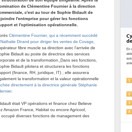
a structuration de son équipe dirigeante. Après la
omination de Clémentine Fournier à la direction
ommerciale, c'est au tour de Sophie Bidault de
ejoindre l'entreprise pour gérer les fonctions
upport et l'optimisation opérationnelle.
près
Clémentine Fournier, qui a récemment succédé
Cy
de
 Nathalie Dirand pour diriger les ventes de Covage
,
'opérateur fibre muscle sa direction avec l'arrivée de
En c
ophie Bidault au poste de directrice des services
aida
auto
orporate et de la transformation.
Dans ses fonctions,
anti
ophie Bidault pilotera et structurera les fonctions
upport (finance, RH, juridique, IT) ; elle assurera
galement la transformation et la valeur opérationnelle
1
tachée directement à la directrice générale Stéphanie
ernier
.
2
dault était VP opérations et finance chez Believe
3
chez Amazon France, Habitat ou encore Agricool,
4
 a occupé diverses fonctions de management des
5