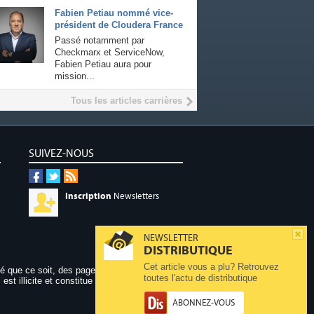
Fabien Petiau nommé vice-
président de Cloudera France
Passé notamment par
Checkmarx et ServiceNow,
Fabien Petiau aura pour
mission...
Tous les articles carrières
SUIVEZ-NOUS
Inscription
Newsletters
NEWSLETTER
DISTRIBUTIQUE
Cet article vous a plu? Retrouvez
dé que ce soit, des pages publiées sur ce site,
toutes l'actu de distributique
 est illicite et constitue une contrefaçon.
ABONNEZ-VOUS