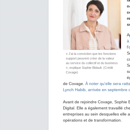
l
n
c
r
s
A
à
l
S
« J’ai la conviction que les fonctions
support peuvent créer de la valeur
c
au service du collectif et du business
S
», explique Sophie Bidault. (Crédit
s
Covage)
é
de Covage.
À noter qu'elle sera rat
Lynch Habib, arrivée en septembre d
Avant de rejoindre Covage, Sophie Bi
Digital. Elle a également travaillé 
entreprises au sein desquelles elle
opérations et de transformation.