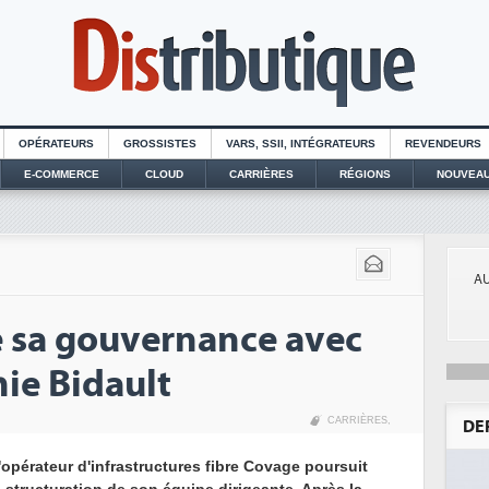
OPÉRATEURS
GROSSISTES
VARS, SSII, INTÉGRATEURS
REVENDEURS
E-COMMERCE
CLOUD
CARRIÈRES
RÉGIONS
NOUVEAU
AU
 sa gouvernance avec
hie Bidault
CARRIÈRES
,
DE
'opérateur d'infrastructures fibre Covage poursuit