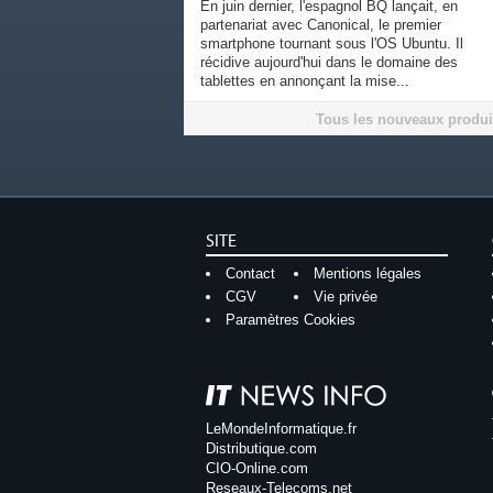
En juin dernier, l'espagnol BQ lançait, en
partenariat avec Canonical, le premier
smartphone tournant sous l'OS Ubuntu. Il
récidive aujourd'hui dans le domaine des
tablettes en annonçant la mise...
Tous les nouveaux produi
SITE
Contact
Mentions légales
CGV
Vie privée
Paramètres Cookies
LeMondeInformatique.fr
Distributique.com
CIO-Online.com
Reseaux-Telecoms.net