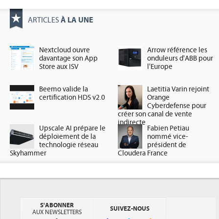
À LA UNE
ARTICLES
Nextcloud ouvre
Arrow référence les
davantage son App
onduleurs d'ABB pour
Store aux ISV
l'Europe
Beemo valide la
Laetitia Varin rejoint
certification HDS v2.0
Orange
Cyberdefense pour
créer son canal de vente
indirecte
Upscale AI prépare le
Fabien Petiau
déploiement de la
nommé vice-
technologie réseau
président de
Skyhammer
Cloudera France
S'ABONNER
SUIVEZ-NOUS
AUX NEWSLETTERS