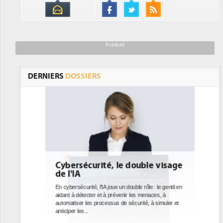
Publicité
DERNIERS
DOSSIERS
ble visage
DEE: l'efficacité énergétique
bientôt une obligation pour les
datacenters
ôle : le gentil en
menaces, à
Des datacenters plus durables et plus efficaces, c'est
é, à simuler et
ce que recherchent les pouvoirs publics européens
avec la mise en oeuvre de la nouvelle Directive sur
l'efficacité...