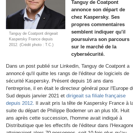
Tanguy de Coatpont
annonce son départ de
chez Kaspersky. Ses
gratuite
propres commentaires
semblent indiquer qu'il
Tanguy de Coatpont dirigeait
poursuivra son parcours
Kaspersky France depuis
2012. (Crédit photo : T.C.)
sur le marché de la
cybersécurité.
Dans un post publié sur Linkedin, Tanguy de Coatpont a
annoncé qu'il quitte les rangs de l'éditeur de logiciels de
sécurité Kaspersky. Présent depuis 16 ans dans
l'entreprise, il en était le directeur général pour l'Europe 
Sud depuis janvier 2021 et
dirigeait sa filiale française
depuis 2012.
Il avait pris la tête de Kaspersky France à l
suite du départ de Philippe Bodemer un an plus tôt. Huit
ans après cette succession, l'homme avait indiqué à
Distributique que les effectifs de l'éditeur dans l'Hexagon
atteignaient alors 70 personnes, soit 10 fois plus qu'au