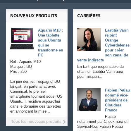
NOUVEAUX PRODUITS
CARRIÈRES
Aquaris M10 :
Laetitia Varin
Une tablette
rejoint
sous Ubuntu
Orange
qui se
Cyberdefense
transforme en
pour créer
PC
son canal de
vente indirecte
Ref : Aquaris M10
Marque : BQ
En tant que responsable du
Prix : 250
channel, Laetitia Varin aura
pour mission...
En juin dernier, l'espagnol BQ
lançait, en partenariat avec
Fabien Petiau
Canonical, le premier
nommé vice-
smartphone tournant sous l'OS
président de
Ubuntu. Il récidive aujourd'hui
Cloudera
dans le domaine des tablettes
France
en annonçant la mise...
Passé
Tous les nouveaux produits
notamment par Checkmarx et
ServiceNow, Fabien Petiau