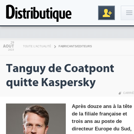
Connexion
29
AOUT
TOUTE L'ACTUALITÉ
FABRICANTS/EDITEURS
2023
Tanguy de Coatpont
quitte Kaspersky
CARRI
Inscription
Après douze ans à la tête
de la filiale française et
trois ans au poste de
directeur Europe du Sud,