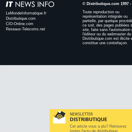
© Distributique.com 1997 -
Toute reproduction ou
LeMondeInformatique.fr
représentation intégrale ou
Distributique.com
partielle, par quelque procéd
CIO-Online.com
ce soit, des pages publiées 
Reseaux-Telecoms.net
site, faite sans l'autorisation
l'éditeur ou du webmaster du 
Distributique.com est illicite 
constitue une contrefaçon.
NEWSLETTER
DISTRIBUTIQUE
Cet article vous a plu? Retrouvez
toutes l'actu de distributique