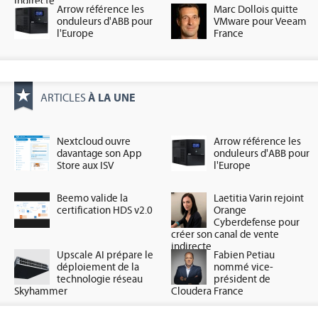
indirecte
Arrow référence les
Marc Dollois quitte
onduleurs d'ABB pour
VMware pour Veeam
l'Europe
France
À LA UNE
ARTICLES
Nextcloud ouvre
Arrow référence les
davantage son App
onduleurs d'ABB pour
Store aux ISV
l'Europe
Beemo valide la
Laetitia Varin rejoint
certification HDS v2.0
Orange
Cyberdefense pour
créer son canal de vente
indirecte
Upscale AI prépare le
Fabien Petiau
déploiement de la
nommé vice-
technologie réseau
président de
Skyhammer
Cloudera France