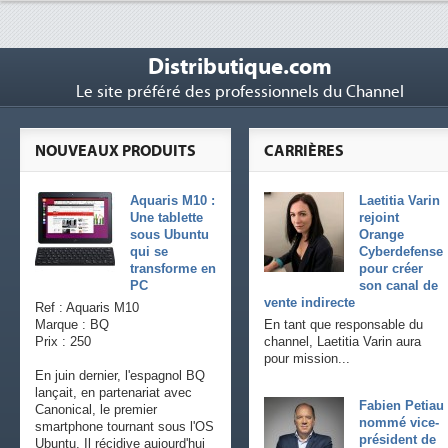
Distributique.com
Le site préféré des professionnels du Channel
NOUVEAUX PRODUITS
CARRIÈRES
Aquaris M10 :
Laetitia Varin
Une tablette
rejoint
sous Ubuntu
Orange
qui se
Cyberdefense
transforme en
pour créer
PC
son canal de
vente indirecte
Ref : Aquaris M10
Marque : BQ
En tant que responsable du
Prix : 250
channel, Laetitia Varin aura
pour mission...
En juin dernier, l'espagnol BQ
lançait, en partenariat avec
Fabien Petiau
Canonical, le premier
nommé vice-
smartphone tournant sous l'OS
président de
Ubuntu. Il récidive aujourd'hui