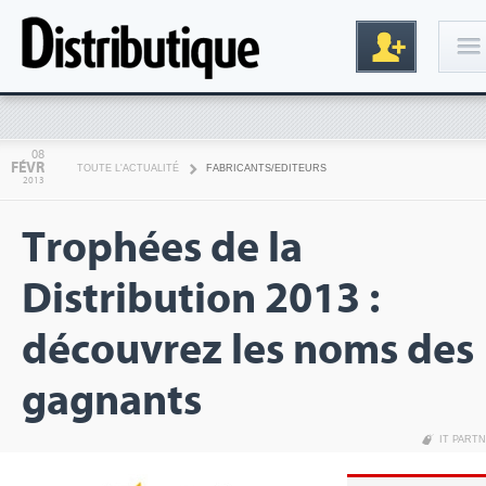
Connexion
08
FÉVR
TOUTE L'ACTUALITÉ
FABRICANTS/EDITEURS
2013
Trophées de la
Distribution 2013 :
découvrez les noms des
Inscription
gagnants
IT PART