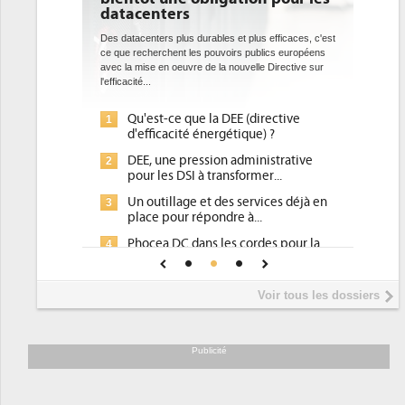
datacenters
Des datacenters plus durables et plus efficaces, c'est
ce que recherchent les pouvoirs publics européens
avec la mise en oeuvre de la nouvelle Directive sur
l'efficacité...
Qu'est-ce que la DEE (directive
1
d'efficacité énergétique) ?
DEE, une pression administrative
2
pour les DSI à transformer...
Un outillage et des services déjà en
3
place pour répondre à...
Phocea DC dans les cordes pour la
4
DEE
Interview de Fabrice Coquio,
5
Voir tous les dossiers
président de Digital Realty...
Trimestriels IBM : L'activité logicielle
6
soutient les...
Publicité