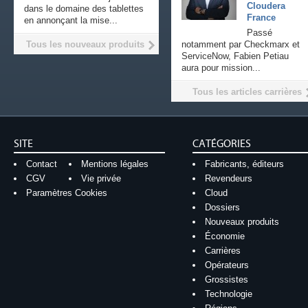
Cloudera
dans le domaine des tablettes
France
en annonçant la mise...
Passé
Tous les nouveaux produits
notamment par Checkmarx et
ServiceNow, Fabien Petiau
aura pour mission...
Tous les articles carrières
SITE
CATÉGORIES
Contact
Mentions légales
Fabricants, éditeurs
CGV
Vie privée
Revendeurs
Paramètres Cookies
Cloud
Dossiers
Nouveaux produits
Économie
Carrières
Opérateurs
Grossistes
Technologie