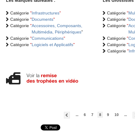
Les Marques lauréates :
Les Grossistes 
Catégorie
"
Infrastructures
"
Catégorie
"
Mul
Catégorie
"
Documents
"
Catégorie
"
Do
Catégorie
"
Accessoires, Composants,
Catégorie
"
Acc
Multimédia, Périphériques
"
Mul
Catégorie
"
Communications
"
Catégorie
"
Co
Catégorie
"
Logiciels et Applicatifs
"
Catégorie
"
Log
Catégorie
"
Inf
...
6
7
8
9
10
...