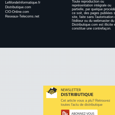
Toute reproduction ou
LeMondeInformatique.fr
représentation intégrale ou
Distributique.com
partielle, par quelque procéd
CIO-Online.com
ce soit, des pages publiées 
Reseaux-Telecoms.net
site, faite sans l'autorisation
l'éditeur ou du webmaster du 
Distributique.com est illicite 
constitue une contrefaçon.
NEWSLETTER
DISTRIBUTIQUE
Cet article vous a plu? Retrouvez
toutes l'actu de distributique
ABONNEZ-VOUS