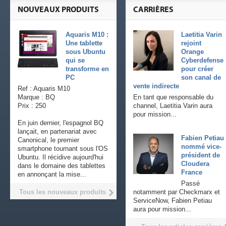
NOUVEAUX PRODUITS
CARRIÈRES
Aquaris M10 :
Laetitia Varin
Une tablette
rejoint
sous Ubuntu
Orange
qui se
Cyberdefense
transforme en
pour créer
PC
son canal de
vente indirecte
Ref : Aquaris M10
Marque : BQ
En tant que responsable du
Prix : 250
channel, Laetitia Varin aura
pour mission...
En juin dernier, l'espagnol BQ
lançait, en partenariat avec
Fabien Petiau
Canonical, le premier
nommé vice-
smartphone tournant sous l'OS
président de
Ubuntu. Il récidive aujourd'hui
Cloudera
dans le domaine des tablettes
France
en annonçant la mise...
Passé
Tous les nouveaux produits
notamment par Checkmarx et
ServiceNow, Fabien Petiau
aura pour mission...