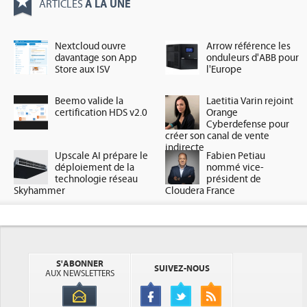
À LA UNE
ARTICLES
Nextcloud ouvre
Arrow référence les
davantage son App
onduleurs d'ABB pour
Store aux ISV
l'Europe
Beemo valide la
Laetitia Varin rejoint
certification HDS v2.0
Orange
Cyberdefense pour
créer son canal de vente
indirecte
Upscale AI prépare le
Fabien Petiau
déploiement de la
nommé vice-
technologie réseau
président de
Skyhammer
Cloudera France
S'ABONNER
SUIVEZ-NOUS
AUX NEWSLETTERS