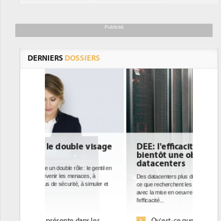
Publicité
DERNIERS
DOSSIERS
e visage
DEE: l'efficacité énergétique
bientôt une obligation pour les
datacenters
: le gentil en
ces, à
Des datacenters plus durables et plus efficaces, c'est
à simuler et
ce que recherchent les pouvoirs publics européens
avec la mise en oeuvre de la nouvelle Directive sur
l'efficacité...
ans les
Qu'est-ce que la DEE (directive