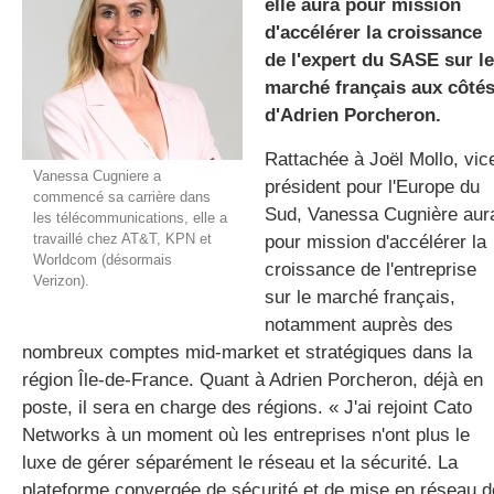
elle aura pour mission
d'accélérer la croissance
de l'expert du SASE sur le
gratuite
marché français aux côté
d'Adrien Porcheron.
Rattachée à Joël Mollo, vic
Vanessa Cugniere a
président pour l'Europe du
commencé sa carrière dans
Sud, Vanessa Cugnière aur
les télécommunications, elle a
travaillé chez AT&T, KPN et
pour mission d'accélérer la
Worldcom (désormais
croissance de l'entreprise
Verizon).
sur le marché français,
notamment auprès des
nombreux comptes mid-market et stratégiques dans la
région Île-de-France. Quant à Adrien Porcheron, déjà en
poste, il sera en charge des régions. « J'ai rejoint Cato
Networks à un moment où les entreprises n'ont plus le
luxe de gérer séparément le réseau et la sécurité. La
plateforme convergée de sécurité et de mise en réseau d