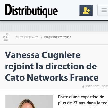
Connexion
21
MAI
TOUTE L'ACTUALITÉ
FABRICANTS/EDITEURS
2026
Vanessa Cugniere
rejoint la direction de
Cato Networks France
Inscription
CARRIÈRES
,
LOGIC
Forte d'une expertise de
plus de 27 ans dans la tec