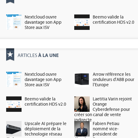
Nextcloud ouvre
Beemo valide la
davantage son App
certification HDS v2.0
Store aux ISV
À LA UNE
ARTICLES
Nextcloud ouvre
Arrow référence les
davantage son App
onduleurs d'ABB pour
Store aux ISV
l'Europe
Beemo valide la
Laetitia Varin rejoint
certification HDS v2.0
Orange
Cyberdefense pour
créer son canal de vente
indirecte
Upscale AI prépare le
Fabien Petiau
déploiement de la
nommé vice-
technologie réseau
président de