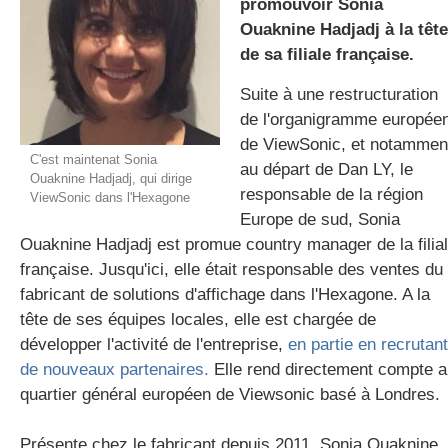
promouvoir Sonia
Ouaknine Hadjadj à la tête
de sa filiale française.
gratuite
Suite à une restructuration
de l'organigramme europée
de ViewSonic, et notammen
C'est maintenat Sonia
au départ de Dan LY, le
Ouaknine Hadjadj, qui dirige
responsable de la région
ViewSonic dans l'Hexagone
Europe de sud, Sonia
Ouaknine Hadjadj est promue country manager de la filia
française. Jusqu'ici, elle était responsable des ventes du
fabricant de solutions d'affichage dans l'Hexagone. A la
tête de ses équipes locales, elle est chargée de
développer l'activité de l'entreprise,
en partie en recrutant
de nouveaux partenaires.
Elle rend directement compte 
quartier général européen de Viewsonic basé à Londres.
Présente chez le fabricant depuis 2011, Sonia Ouaknine