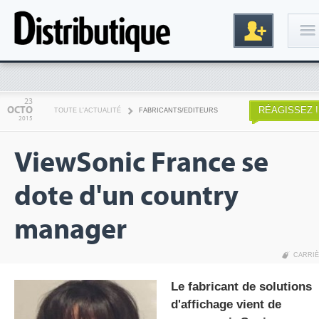
Connexion
23
OCTO
RÉAGISSEZ !
TOUTE L'ACTUALITÉ
FABRICANTS/EDITEURS
2015
ViewSonic France se
dote d'un country
manager
Inscription
CARRI
Le fabricant de solutions
d'affichage vient de