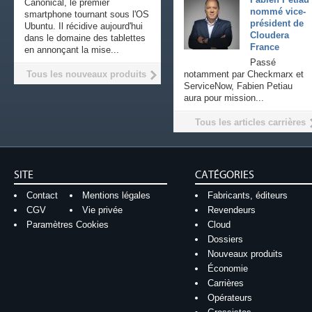
Canonical, le premier
nommé vice-
smartphone tournant sous l'OS
président de
Ubuntu. Il récidive aujourd'hui
Cloudera
dans le domaine des tablettes
France
en annonçant la mise...
Passé
Tous les nouveaux produits
notamment par Checkmarx et
ServiceNow, Fabien Petiau
aura pour mission...
Tous les articles carrières
SITE
CATÉGORIES
Contact
Mentions légales
Fabricants, éditeurs
CGV
Vie privée
Revendeurs
Paramètres Cookies
Cloud
Dossiers
Nouveaux produits
Économie
Carrières
Opérateurs