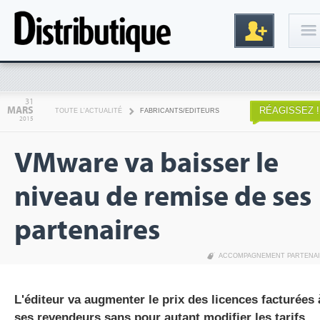
Connexion
31
MARS
RÉAGISSEZ !
TOUTE L'ACTUALITÉ
FABRICANTS/EDITEURS
2015
VMware va baisser le
niveau de remise de ses
partenaires
Inscription
ACCOMPAGNEMENT PARTENA
L'éditeur va augmenter le prix des licences facturées 
ses revendeurs sans pour autant modifier les tarifs