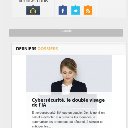
AUX NEWSLETTERS
Publicité
DERNIERS
DOSSIERS
Cybersécurité, le double visage
DEE: l'e
de l'IA
bientôt 
datacen
En cybersécurité, l'IA joue un double rôle : le gentil en
aidant à détecter et à prévenir les menaces, à
Des datacenter
automatiser les processus de sécurité, à simuler et
ce que recherc
anticiper les...
avec la mise e