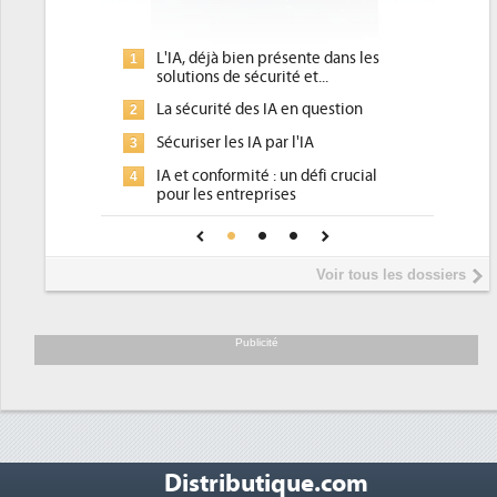
l'efficacité...
L'IA, déjà bien présente dans les
Qu'est
1
1
solutions de sécurité et...
d'effi
La sécurité des IA en question
DEE, u
2
2
pour le
Sécuriser les IA par l'IA
3
Un out
3
IA et conformité : un défi crucial
4
place 
pour les entreprises
Phocea
4
Une IA de confiance pour une IA
5
DEE
plus sûre ?
Interv
5
Voir tous les dossiers
préside
Trimest
6
soutien
Publicité
Distributique.com