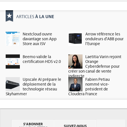
À LA UNE
ARTICLES
Nextcloud ouvre
Arrow référence les
davantage son App
onduleurs d'ABB pour
Store aux ISV
l'Europe
Beemo valide la
Laetitia Varin rejoint
certification HDS v2.0
Orange
Cyberdefense pour
créer son canal de vente
indirecte
Upscale AI prépare le
Fabien Petiau
déploiement de la
nommé vice-
technologie réseau
président de
Skyhammer
Cloudera France
S'ABONNER
SUIVEZ-NOUS