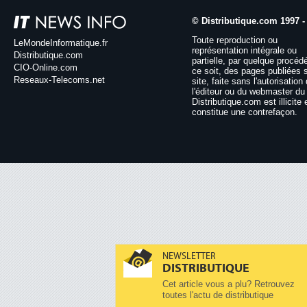
© Distributique.com 1997 -
Toute reproduction ou
LeMondeInformatique.fr
représentation intégrale ou
Distributique.com
partielle, par quelque procéd
CIO-Online.com
ce soit, des pages publiées 
Reseaux-Telecoms.net
site, faite sans l'autorisation
l'éditeur ou du webmaster du 
Distributique.com est illicite 
constitue une contrefaçon.
NEWSLETTER
DISTRIBUTIQUE
Cet article vous a plu? Retrouvez
toutes l'actu de distributique