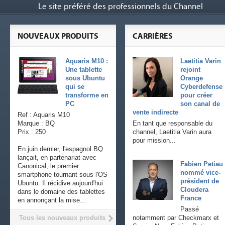
Le site préféré des professionnels du Channel
NOUVEAUX PRODUITS
CARRIÈRES
Aquaris M10 :
Laetitia Varin
Une tablette
rejoint
sous Ubuntu
Orange
qui se
Cyberdefense
transforme en
pour créer
PC
son canal de
vente indirecte
Ref : Aquaris M10
Marque : BQ
En tant que responsable du
Prix : 250
channel, Laetitia Varin aura
pour mission...
En juin dernier, l'espagnol BQ
lançait, en partenariat avec
Fabien Petiau
Canonical, le premier
nommé vice-
smartphone tournant sous l'OS
président de
Ubuntu. Il récidive aujourd'hui
Cloudera
dans le domaine des tablettes
France
en annonçant la mise...
Passé
Tous les nouveaux produits
notamment par Checkmarx et