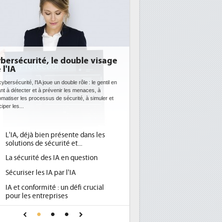
uble visage
DEE: l'efficacité énergétique
bientôt une obligation pour les
datacenters
 rôle : le gentil en
s menaces, à
Des datacenters plus durables et plus efficaces, c'est
ité, à simuler et
ce que recherchent les pouvoirs publics européens
avec la mise en oeuvre de la nouvelle Directive sur
l'efficacité...
te dans les
Qu'est-ce que la DEE (directive
1
t...
d'efficacité énergétique) ?
 question
DEE, une pression administrative
2
pour les DSI à transformer...
IA
Un outillage et des services déjà en
3
éfi crucial
place pour répondre à...
Phocea DC dans les cordes pour la
4
our une IA
DEE