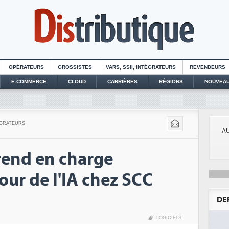
OPÉRATEURS
GROSSISTES
VARS, SSII, INTÉGRATEURS
REVENDEURS
E-COMMERCE
CLOUD
CARRIÈRES
RÉGIONS
NOUVEAU
ÉGRATEURS
AU
rend en charge
our de l'IA chez SCC
DE
LOGICIELS
,