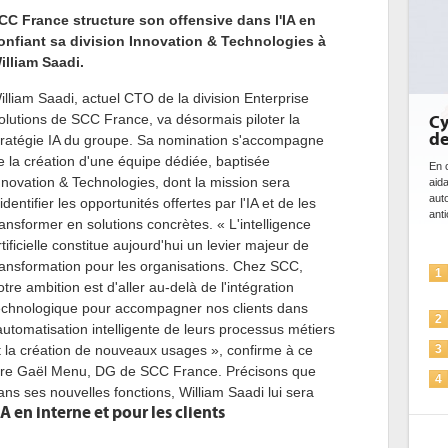
CC France structure son offensive dans l'IA en
onfiant sa division Innovation & Technologies à
illiam Saadi.
illiam Saadi, actuel CTO de la division Enterprise
olutions de SCC France, va désormais piloter la
Cybersécurité, le do
de l'IA
tratégie IA du groupe. Sa nomination s'accompagne
e la création d'une équipe dédiée, baptisée
En cybersécurité, l'IA joue un double
nnovation & Technologies, dont la mission sera
aidant à détecter et à prévenir le
automatiser les processus de sécur
'identifier les opportunités offertes par l'IA et de les
anticiper les...
ransformer en solutions concrètes. « L'intelligence
rtificielle constitue aujourd'hui un levier majeur de
ransformation pour les organisations. Chez SCC,
L'IA, déjà bien présen
1
otre ambition est d'aller au-delà de l'intégration
solutions de sécurité e
echnologique pour accompagner nos clients dans
La sécurité des IA en
2
'automatisation intelligente de leurs processus métiers
Sécuriser les IA par l'
t la création de nouveaux usages », confirme à ce
3
itre Gaël Menu, DG de SCC France. Précisons que
IA et conformité : un d
4
ans ses nouvelles fonctions, William Saadi lui sera
pour les entreprises
A en interne et pour les clients
Une IA de confiance p
5
plus sûre ?