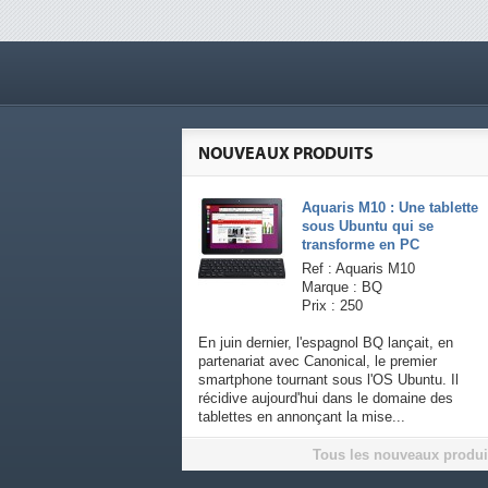
NOUVEAUX PRODUITS
Aquaris M10 : Une tablette
sous Ubuntu qui se
transforme en PC
Ref : Aquaris M10
Marque : BQ
Prix : 250
En juin dernier, l'espagnol BQ lançait, en
partenariat avec Canonical, le premier
smartphone tournant sous l'OS Ubuntu. Il
récidive aujourd'hui dans le domaine des
tablettes en annonçant la mise...
Tous les nouveaux produi