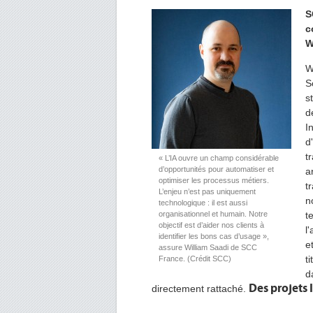
S
c
W
W
S
s
d
I
d
t
« L’IA ouvre un champ considérable
d’opportunités pour automatiser et
a
optimiser les processus métiers.
t
L’enjeu n’est pas uniquement
n
technologique : il est aussi
organisationnel et humain. Notre
t
objectif est d’aider nos clients à
l
identifier les bons cas d’usage »,
e
assure William Saadi de SCC
t
France. (Crédit SCC)
d
Des projets I
directement rattaché.