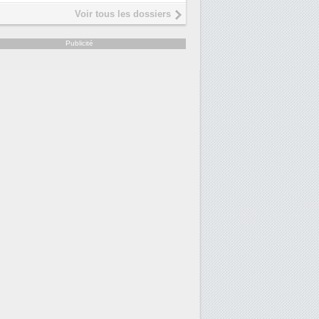
Interview de Fabrice Coquio,
5
Voir tous les dossiers
président de Digital Realty...
Trimestriels IBM : L'activité logicielle
6
Publicité
soutient les...