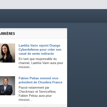
ARRIÈRES
Laetitia Varin rejoint Orange
Cyberdefense pour créer son
canal de vente indirecte
En tant que responsable du
channel, Laetitia Varin aura pour
mission...
Fabien Petiau nommé vice-
président de Cloudera France
Passé notamment par
Checkmarx et ServiceNow,
Fabien Petiau aura pour
mission...