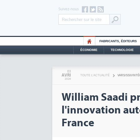
Suivez-nous
FABRICANTS, ÉDITEURS
ÉCONOMIE
TECHNOLOGIE
03
AVRI
TOUTE L'ACTUALITÉ
VARS/SSII/INT
2026
William Saadi p
l'innovation aut
France