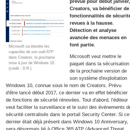
prévue pour début janvier
Creators, va bénéficier de
fonctionnalités de sécurit
gratuite
revues à la hausse.
Détection et analyse
avancée des menaces en
font partie.
Microsoft va étendre les
capacités de son outil ATP
Microsoft veut mettre le
dans Creators, la prochaine
mise à jour de Windows 10.
paquet dans la sécurisation
(crédit : D.R.)
de la prochaine version de
son système d'exploitation
Windows 10, connue sous le nom de Creators. Prévu
d'être lancé début 2017, ce dernier va en effet bénéficier
de fonctions de sécurité rénovées. Tout d'abord, l'éditeur
veut faciliter la surveillance et le suivi des événements d
sécurité centralisés dans le portail Security Center. Si ce
dernier était déjà présent dans Windows 10 Anniversary, i
sera désormais lié à Office 365 ATP (Advanced Threat