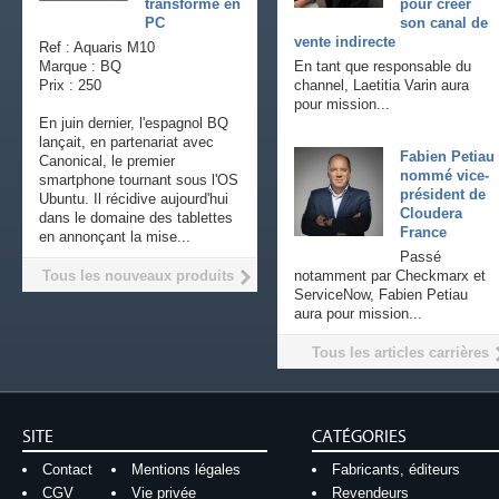
transforme en
pour créer
PC
son canal de
vente indirecte
Ref : Aquaris M10
Marque : BQ
En tant que responsable du
Prix : 250
channel, Laetitia Varin aura
pour mission...
En juin dernier, l'espagnol BQ
lançait, en partenariat avec
Fabien Petiau
Canonical, le premier
nommé vice-
smartphone tournant sous l'OS
président de
Ubuntu. Il récidive aujourd'hui
Cloudera
dans le domaine des tablettes
France
en annonçant la mise...
Passé
Tous les nouveaux produits
notamment par Checkmarx et
ServiceNow, Fabien Petiau
aura pour mission...
Tous les articles carrières
SITE
CATÉGORIES
Contact
Mentions légales
Fabricants, éditeurs
CGV
Vie privée
Revendeurs