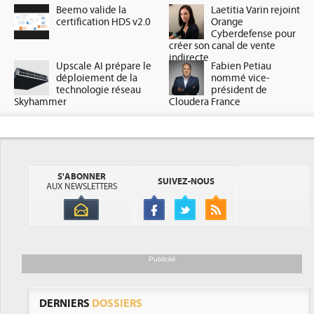
Beemo valide la
Laetitia Varin rejoint
certification HDS v2.0
Orange
Cyberdefense pour
créer son canal de vente
indirecte
Upscale AI prépare le
Fabien Petiau
déploiement de la
nommé vice-
technologie réseau
président de
Skyhammer
Cloudera France
S'ABONNER
SUIVEZ-NOUS
AUX NEWSLETTERS
Publicité
DERNIERS
DOSSIERS