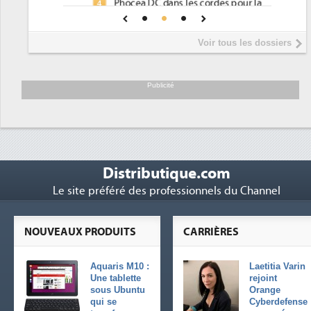
Phocea DC dans les cordes pour la
4
DEE
Interview de Fabrice Coquio,
5
Voir tous les dossiers
président de Digital Realty...
Trimestriels IBM : L'activité logicielle
6
soutient les...
Publicité
Distributique.com
Le site préféré des professionnels du Channel
NOUVEAUX PRODUITS
CARRIÈRES
Aquaris M10 :
Laetitia Varin
Une tablette
rejoint
sous Ubuntu
Orange
qui se
Cyberdefense