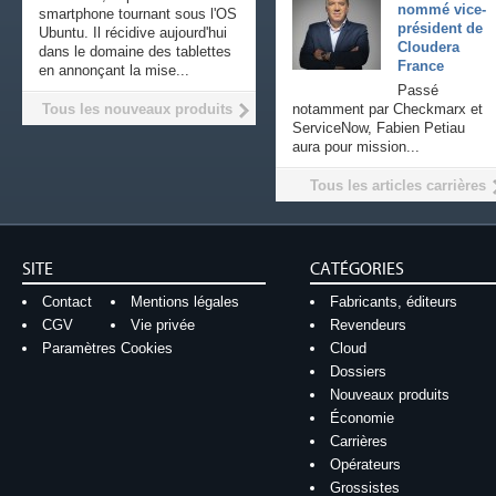
nommé vice-
smartphone tournant sous l'OS
président de
Ubuntu. Il récidive aujourd'hui
Cloudera
dans le domaine des tablettes
France
en annonçant la mise...
Passé
Tous les nouveaux produits
notamment par Checkmarx et
ServiceNow, Fabien Petiau
aura pour mission...
Tous les articles carrières
SITE
CATÉGORIES
Contact
Mentions légales
Fabricants, éditeurs
CGV
Vie privée
Revendeurs
Paramètres Cookies
Cloud
Dossiers
Nouveaux produits
Économie
Carrières
Opérateurs
Grossistes