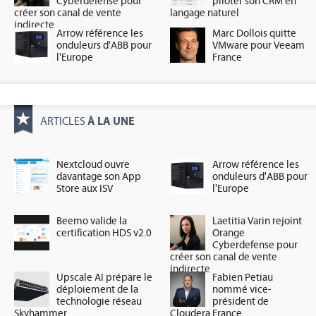
Cyberdefense pour
piloter son CRM en
créer son canal de vente
langage naturel
indirecte
Arrow référence les
Marc Dollois quitte
onduleurs d'ABB pour
VMware pour Veeam
l'Europe
France
À LA UNE
ARTICLES
Nextcloud ouvre
Arrow référence les
davantage son App
onduleurs d'ABB pour
Store aux ISV
l'Europe
Beemo valide la
Laetitia Varin rejoint
certification HDS v2.0
Orange
Cyberdefense pour
créer son canal de vente
indirecte
Upscale AI prépare le
Fabien Petiau
déploiement de la
nommé vice-
technologie réseau
président de
Skyhammer
Cloudera France