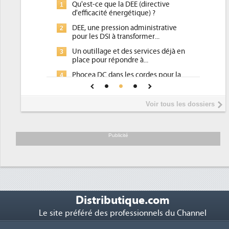
Qu'est-ce que la DEE (directive
1
d'efficacité énergétique) ?
DEE, une pression administrative
2
pour les DSI à transformer...
Un outillage et des services déjà en
3
place pour répondre à...
Phocea DC dans les cordes pour la
4
DEE
Interview de Fabrice Coquio,
5
Voir tous les dossiers
président de Digital Realty...
Trimestriels IBM : L'activité logicielle
6
soutient les...
Publicité
Distributique.com
Le site préféré des professionnels du Channel