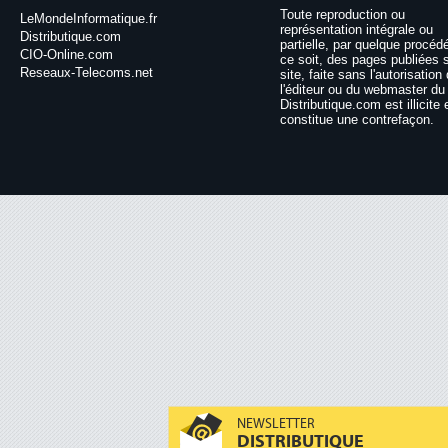
Toute reproduction ou
LeMondeInformatique.fr
représentation intégrale ou
Distributique.com
partielle, par quelque procéd
CIO-Online.com
ce soit, des pages publiées 
Reseaux-Telecoms.net
site, faite sans l'autorisation
l'éditeur ou du webmaster du 
Distributique.com est illicite 
constitue une contrefaçon.
NEWSLETTER
DISTRIBUTIQUE