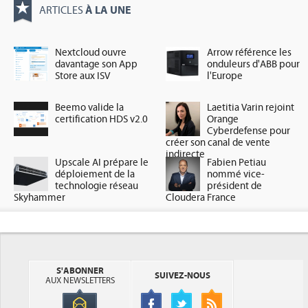
À LA UNE
ARTICLES
Nextcloud ouvre
Arrow référence les
davantage son App
onduleurs d'ABB pour
Store aux ISV
l'Europe
Beemo valide la
Laetitia Varin rejoint
certification HDS v2.0
Orange
Cyberdefense pour
créer son canal de vente
indirecte
Upscale AI prépare le
Fabien Petiau
déploiement de la
nommé vice-
technologie réseau
président de
Skyhammer
Cloudera France
S'ABONNER
SUIVEZ-NOUS
AUX NEWSLETTERS