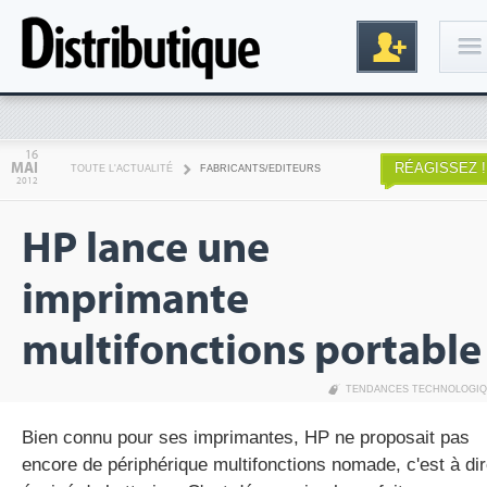
Connexion
16
MAI
RÉAGISSEZ !
TOUTE L'ACTUALITÉ
FABRICANTS/EDITEURS
2012
HP lance une
imprimante
multifonctions portable
Inscription
TENDANCES TECHNOLOGI
Bien connu pour ses imprimantes, HP ne proposait pas
encore de périphérique multifonctions nomade, c'est à di