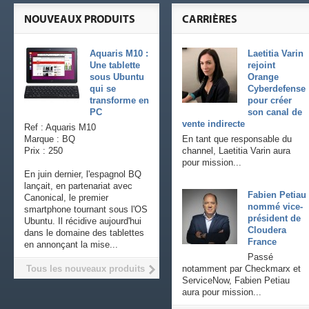
NOUVEAUX PRODUITS
CARRIÈRES
Aquaris M10 :
Laetitia Varin
Une tablette
rejoint
sous Ubuntu
Orange
qui se
Cyberdefense
transforme en
pour créer
PC
son canal de
vente indirecte
Ref : Aquaris M10
Marque : BQ
En tant que responsable du
Prix : 250
channel, Laetitia Varin aura
pour mission...
En juin dernier, l'espagnol BQ
lançait, en partenariat avec
Fabien Petiau
Canonical, le premier
nommé vice-
smartphone tournant sous l'OS
président de
Ubuntu. Il récidive aujourd'hui
Cloudera
dans le domaine des tablettes
France
en annonçant la mise...
Passé
Tous les nouveaux produits
notamment par Checkmarx et
ServiceNow, Fabien Petiau
aura pour mission...