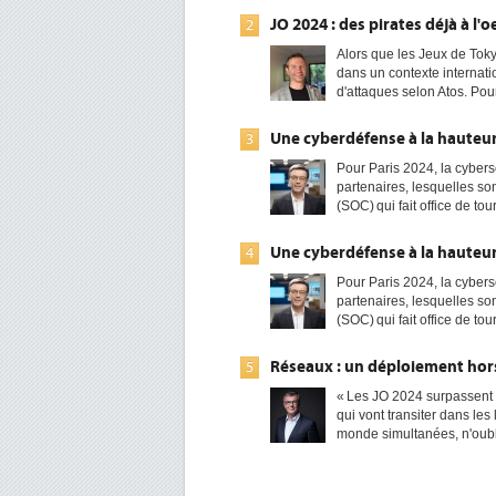
JO 2024 : des pirates déjà à l'
2
Alors que les Jeux de Toky
dans un contexte internatio
d'attaques selon Atos. Pour
Une cyberdéfense à la hauteur
3
Pour Paris 2024, la cybers
partenaires, lesquelles so
(SOC) qui fait office de tour
Une cyberdéfense à la hauteur
4
Pour Paris 2024, la cybers
partenaires, lesquelles so
(SOC) qui fait office de tour
Réseaux : un déploiement ho
5
« Les JO 2024 surpassent
qui vont transiter dans les 
monde simultanées, n'oubli