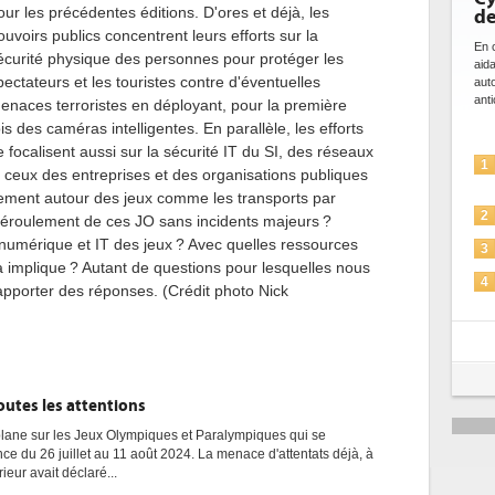
our les précédentes éditions. D'ores et déjà, les
de 
ouvoirs publics concentrent leurs efforts sur la
En cy
écurité physique des personnes pour protéger les
aidan
pectateurs et les touristes contre d'éventuelles
autom
antici
enaces terroristes en déployant, pour la première
ois des caméras intelligentes. En parallèle, les efforts
e focalisent aussi sur la sécurité IT du SI, des réseaux
1
er ceux des entreprises et des organisations publiques
ctement autour des jeux comme les transports par
2
éroulement de ces JO sans incidents majeurs ?
umérique et IT des jeux ? Avec quelles ressources
3
la implique ? Autant de questions pour lesquelles nous
4
'apporter des réponses. (Crédit photo Nick
5
toutes les attentions
lane sur les Jeux Olympiques et Paralympiques qui se
nce du 26 juillet au 11 août 2024. La menace d'attentats déjà, à
érieur avait déclaré...