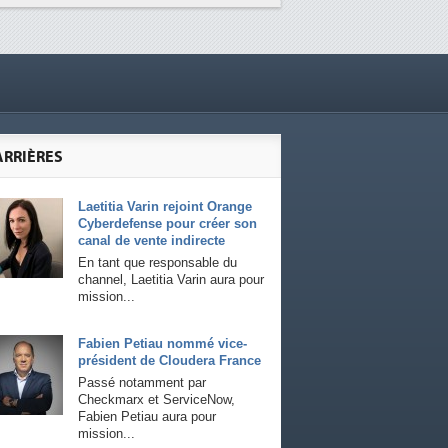
ARRIÈRES
Laetitia Varin rejoint Orange
Cyberdefense pour créer son
canal de vente indirecte
En tant que responsable du
channel, Laetitia Varin aura pour
mission...
Fabien Petiau nommé vice-
président de Cloudera France
Passé notamment par
Checkmarx et ServiceNow,
Fabien Petiau aura pour
mission...