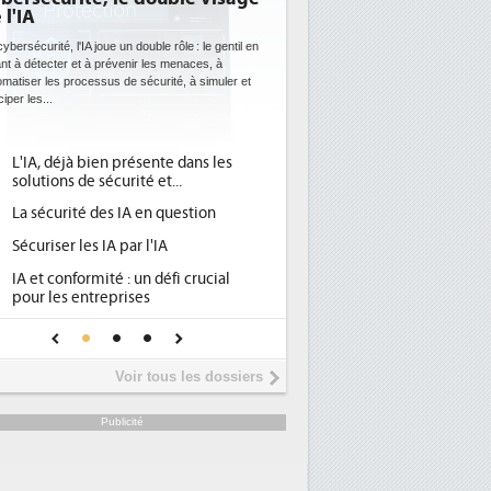
l'IA
bientôt une obligati
datacenters
bersécurité, l'IA joue un double rôle : le gentil en
t à détecter et à prévenir les menaces, à
Des datacenters plus durables et pl
atiser les processus de sécurité, à simuler et
ce que recherchent les pouvoirs p
per les...
avec la mise en oeuvre de la nouve
l'efficacité...
L'IA, déjà bien présente dans les
Qu'est-ce que la DEE (
1
solutions de sécurité et...
d'efficacité énergétiq
La sécurité des IA en question
DEE, une pression adm
2
pour les DSI à transfor
Sécuriser les IA par l'IA
Un outillage et des se
3
IA et conformité : un défi crucial
place pour répondre à.
pour les entreprises
Phocea DC dans les co
4
Une IA de confiance pour une IA
DEE
plus sûre ?
Interview de Fabrice 
5
Voir tous les dossiers
président de Digital Re
Trimestriels IBM : L'act
6
Publicité
soutient les...