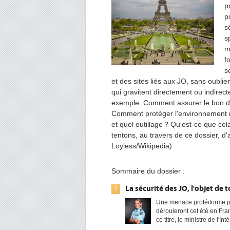
p
p
s
s
m
f
s
et des sites liés aux JO, sans oubli
qui gravitent directement ou indire
exemple. Comment assurer le bon d
Comment protèger l'environnement n
et quel outillage ? Qu'est-ce que ce
tentons, au travers de ce dossier, d
Loyless/Wikipedia)
Sommaire du dossier :
La sécurité des JO, l'objet de 
1
Une menace protéiforme p
dérouleront cet été en Fra
ce titre, le ministre de l'Int