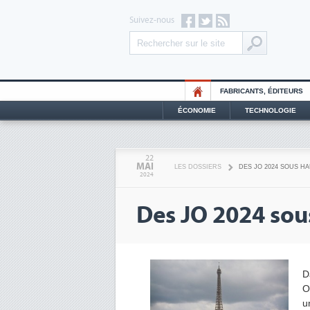
Suivez-nous
FABRICANTS, ÉDITEURS
ÉCONOMIE
TECHNOLOGIE
22
MAI
LES DOSSIERS
DES JO 2024 SOUS H
2024
Des JO 2024 sou
D
O
u