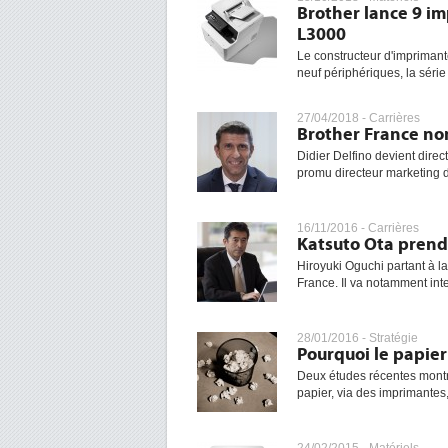
Brother lance 9 i
L3000
Le constructeur d'imprima
neuf périphériques, la séri
27/04/2018 -
Carrières
Brother France n
Didier Delfino devient direc
promu directeur marketing de
16/11/2016 -
Carrières
Katsuto Ota prend 
Hiroyuki Oguchi partant à la 
France. Il va notamment inten
28/01/2016 -
Stratégie
Pourquoi le papier
Deux études récentes montren
papier, via des imprimantes,