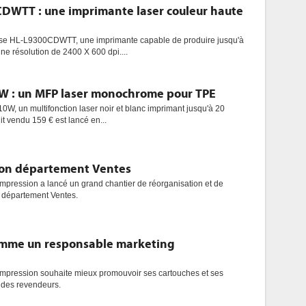
DWTT : une imprimante laser couleur haute
pose HL-L9300CDWTT, une imprimante capable de produire jusqu'à
e résolution de 2400 X 600 dpi....
W : un MFP laser monochrome pour TPE
W, un multifonction laser noir et blanc imprimant jusqu'à 20
t vendu 159 € est lancé en...
son département Ventes
impression a lancé un grand chantier de réorganisation et de
n département Ventes.
omme un responsable marketing
'impression souhaite mieux promouvoir ses cartouches et ses
t des revendeurs.