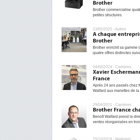
Brother
Brother commercialise quat
petites structures.
23/05/2025 -
Autres
A chaque entrepri
Brother
Brother enrichit sa gamme d
quatre offres distinctes suivan
04/06/2024 -
Carrières
Xavier Eschermann
France
Après 24 ans passés chez 
Walfard aux manettes de la 
29/04/2021 -
Carrières
Brother France ch
Benoît Walfard prend la dir
ventes réorganisées en trois
15/10/2018 -
Matériels