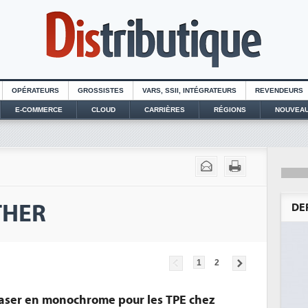
OPÉRATEURS
GROSSISTES
VARS, SSII, INTÉGRATEURS
REVENDEURS
E-COMMERCE
CLOUD
CARRIÈRES
RÉGIONS
NOUVEAU
OTHER
DE
1
2
aser en monochrome pour les TPE chez