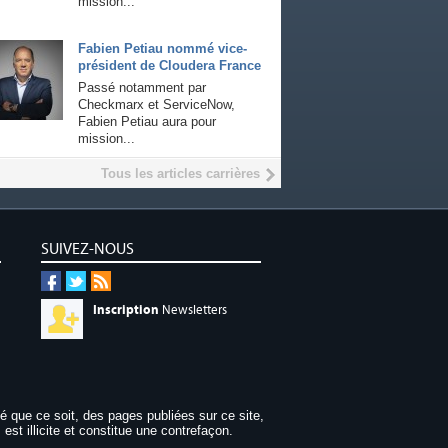
mission...
Fabien Petiau nommé vice-
président de Cloudera France
Passé notamment par
Checkmarx et ServiceNow,
Fabien Petiau aura pour
mission...
Tous les articles carrières
SUIVEZ-NOUS
Inscription
Newsletters
dé que ce soit, des pages publiées sur ce site,
 est illicite et constitue une contrefaçon.