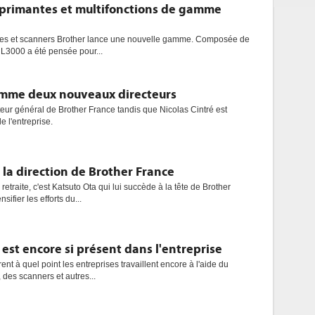
mprimantes et multifonctions de gamme
ntes et scanners Brother lance une nouvelle gamme. Composée de
e L3000 a été pensée pour...
omme deux nouveaux directeurs
teur général de Brother France tandis que Nicolas Cintré est
 l'entreprise.
la direction de Brother France
retraite, c'est Katsuto Ota qui lui succède à la tête de Brother
sifier les efforts du...
 est encore si présent dans l'entreprise
t à quel point les entreprises travaillent encore à l'aide du
 des scanners et autres...