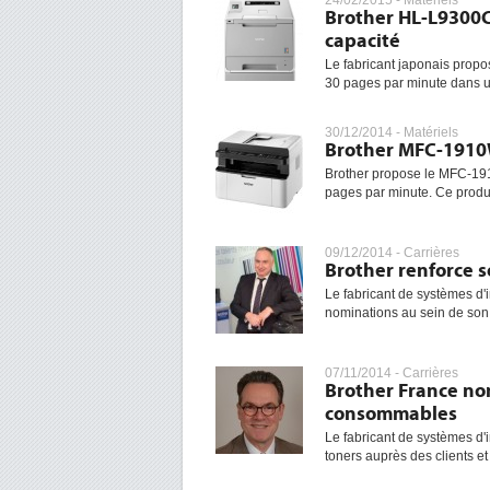
24/02/2015 -
Matériels
Brother HL-L9300C
capacité
Le fabricant japonais pro
30 pages par minute dans un
30/12/2014 -
Matériels
Brother MFC-1910
Brother propose le MFC-1910
pages par minute. Ce produi
09/12/2014 -
Carrières
Brother renforce 
Le fabricant de systèmes d'
nominations au sein de so
07/11/2014 -
Carrières
Brother France n
consommables
Le fabricant de systèmes d
toners auprès des clients e