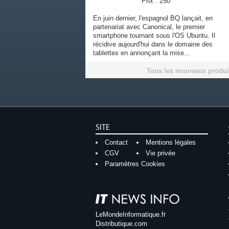
Prix : 250
En juin dernier, l'espagnol BQ lançait, en
partenariat avec Canonical, le premier
smartphone tournant sous l'OS Ubuntu. Il
récidive aujourd'hui dans le domaine des
tablettes en annonçant la mise...
Tous les nouveaux produi
SITE
Contact
Mentions légales
CGV
Vie privée
Paramètres Cookies
LeMondeInformatique.fr
Distributique.com