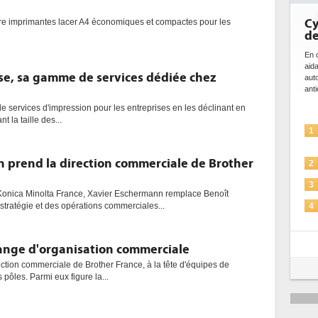
Cybersécurité, le double visa
re imprimantes lacer A4 économiques et compactes pour les
de l'IA
En cybersécurité, l'IA joue un double rôle : le gentil 
aidant à détecter et à prévenir les menaces, à
se, sa gamme de services dédiée chez
automatiser les processus de sécurité, à simuler e
anticiper les...
e services d'impression pour les entreprises en les déclinant en
t la taille des...
L'IA, déjà bien présente dans les
1
solutions de sécurité et...
 prend la direction commerciale de Brother
La sécurité des IA en question
2
Sécuriser les IA par l'IA
3
Konica Minolta France, Xavier Eschermann remplace Benoît
IA et conformité : un défi crucial
stratégie et des opérations commerciales...
4
pour les entreprises
Une IA de confiance pour une IA
5
ange d'organisation commerciale
plus sûre ?
ection commerciale de Brother France, à la tête d'équipes de
 pôles. Parmi eux figure la...