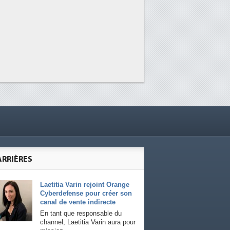
ARRIÈRES
Laetitia Varin rejoint Orange
Cyberdefense pour créer son
canal de vente indirecte
En tant que responsable du
channel, Laetitia Varin aura pour