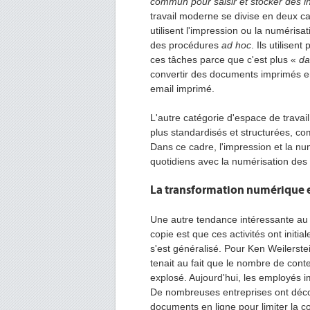
commun pour saisir et stocker des i
travail moderne se divise en deux ca
utilisent l'impression ou la numéris
des procédures
ad hoc
. Ils utilisen
ces tâches parce que c'est plus «
da
convertir des documents imprimés 
email imprimé.
L'autre catégorie d'espace de trava
plus standardisés et structurées, com
Dans ce cadre, l'impression et la n
quotidiens avec la numérisation de
La transformation numérique 
Une autre tendance intéressante au s
copie est que ces activités ont initi
s'est généralisé. Pour Ken Weilerste
tenait au fait que le nombre de cont
explosé. Aujourd'hui, les employés 
De nombreuses entreprises ont déc
documents en ligne pour limiter la c