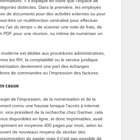
nformations.
» Il explique en outre que l'espace de
tégories distinctes. Dans la première, les employés
ation de documents pour des activités externes ou pour
t peut-être un multifonction centralisé pour effectuer
ns l'air du temps
» de scanner une note de frais, de
en PDF pour une réunion, ou même de numériser un
il moderne est dédiée aux procédures administratives,
me les RH, la comptabilité ou le service juridique.
umérisation deviennent une part des échanges
s bons de commandes ou l'impression des factures.
en cause
ujet de l'impression, de la numérisation et de la
alement connu une hausse lorsque l'accès à internet
in, vice-président de la recherche chez Gartner, cela
enus disponibles en ligne, et donc imprimables, avait
impriment en moyenne 400 pages par mois, selon lui.
ouvert de nouveaux moyens de stocker des
onsommation du papier mais il n'est pas possible de