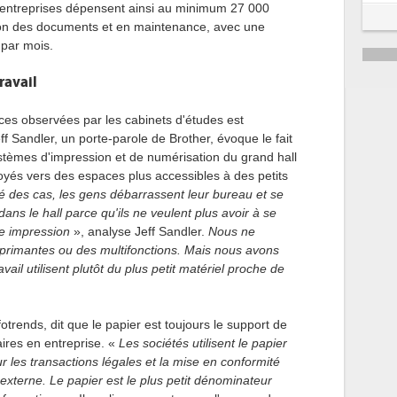
es entreprises dépensent ainsi au minimum 27 000
ion des documents et en maintenance, avec une
par mois.
ravail
ces observées par les cabinets d'études est
eff Sandler, un porte-parole de Brother, évoque le fait
ystèmes d'impression et de numérisation du grand hall
oyés vers des espaces plus accessibles à des petits
é des cas, les gens débarrassent leur bureau et se
dans le hall parce qu'ils ne veulent plus avoir à se
ne impression
», analyse Jeff Sandler.
Nous ne
rimantes ou des multifonctions. Mais nous avons
ail utilisent plutôt du plus petit matériel proche de
trends, dit que le papier est toujours le support de
ires en entreprise. «
Les sociétés utilisent le papier
 les transactions légales et la mise en conformité
externe. Le papier est le plus petit dénominateur