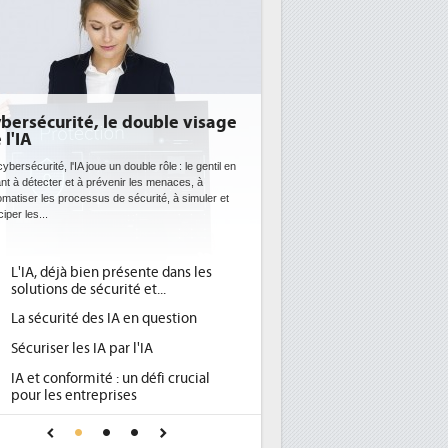
té, le double visage
DEE: l'efficacité énergétique
bientôt une obligation pour 
datacenters
A joue un double rôle : le gentil en
t à prévenir les menaces, à
Des datacenters plus durables et plus efficaces, 
cessus de sécurité, à simuler et
ce que recherchent les pouvoirs publics europé
avec la mise en oeuvre de la nouvelle Directive 
l'efficacité...
 bien présente dans les
Qu'est-ce que la DEE (directive
1
e sécurité et...
d'efficacité énergétique) ?
é des IA en question
DEE, une pression administrative
2
pour les DSI à transformer...
es IA par l'IA
Un outillage et des services déjà
3
ormité : un défi crucial
place pour répondre à...
ntreprises
Phocea DC dans les cordes pour l
4
 confiance pour une IA
DEE
?