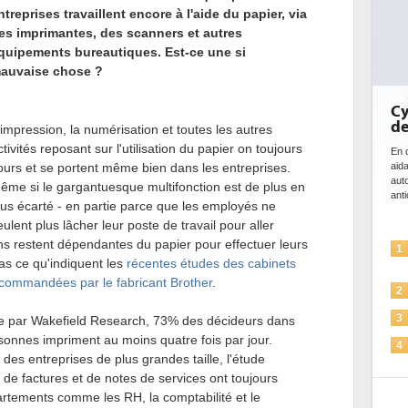
ntreprises travaillent encore à l'aide du papier, via
es imprimantes, des scanners et autres
quipements bureautiques. Est-ce une si
auvaise chose ?
Cybersécuri
de l'IA
'impression, la numérisation et toutes les autres
ctivités reposant sur l'utilisation du papier on toujours
En cybersécurité, l'I
aidant à détecter e
ours et se portent même bien dans les entreprises.
automatiser les pro
ême si le gargantuesque multifonction est de plus en
anticiper les...
lus écarté - en partie parce que les employés ne
eulent plus lâcher leur poste de travail pour aller
ns restent dépendantes du papier pour effectuer leurs
L'IA, déjà
1
solutions d
as ce qu'indiquent les
récentes études des cabinets
 commandées par le fabricant Brother
.
La sécurit
2
Sécuriser l
3
isée par Wakefield Research, 73% des décideurs dans
sonnes impriment au moins quatre fois par jour.
IA et conf
4
des entreprises de plus grandes taille, l'étude
pour les e
 de factures et de notes de services ont toujours
Une IA de
5
rtements comme les RH, la comptabilité et le
plus sûre 