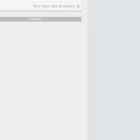
Interview de Fabrice Coquio,
5
Voir tous les dossiers
président de Digital Realty...
Trimestriels IBM : L'activité logici
6
Publicité
soutient les...