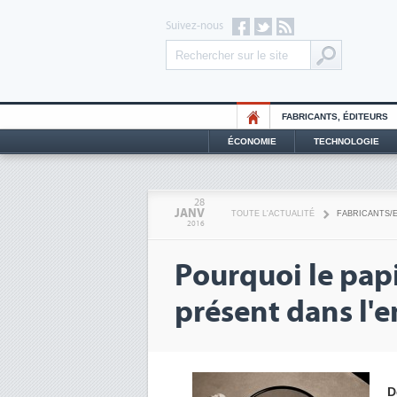
Suivez-nous
FABRICANTS, ÉDITEURS
ÉCONOMIE
TECHNOLOGIE
28
JANV
TOUTE L'ACTUALITÉ
FABRICANTS/
2016
Pourquoi le papi
présent dans l'e
D