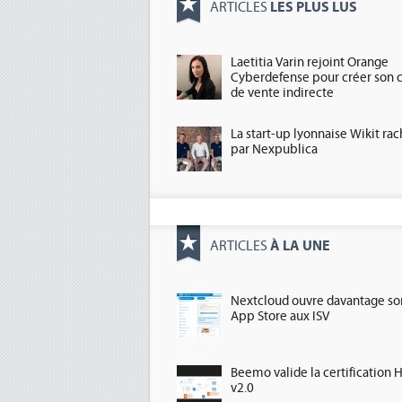
LES PLUS LUS
ARTICLES
Laetitia Varin rejoint Orange
Cyberdefense pour créer son 
de vente indirecte
La start-up lyonnaise Wikit ra
par Nexpublica
À LA UNE
ARTICLES
Nextcloud ouvre davantage so
App Store aux ISV
Beemo valide la certification 
v2.0