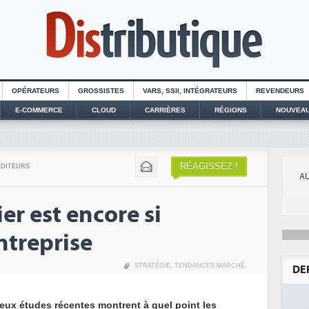
OPÉRATEURS
GROSSISTES
VARS, SSII, INTÉGRATEURS
REVENDEURS
E-COMMERCE
CLOUD
CARRIÈRES
RÉGIONS
NOUVEAU
RÉAGISSEZ !
EDITEURS
AU
er est encore si
ntreprise
STRATÉGIE
,
TENDANCES MARCHÉ
,
DE
eux études récentes montrent à quel point les