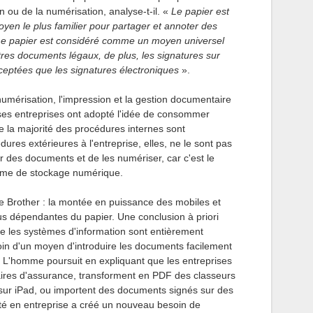
n ou de la numérisation, analyse-t-il. «
Le papier est
moyen le plus familier pour partager et annoter des
e papier est considéré comme un moyen universel
utres documents légaux, de plus, les signatures sur
acceptées que les signatures électroniques
».
numérisation, l'impression et la gestion documentaire
es entreprises ont adopté l'idée de consommer
e la majorité des procédures internes sont
dures extérieures à l'entreprise, elles, ne le sont pas
er des documents et de les numériser, car c'est le
ème de stockage numérique.
de Brother : la montée en puissance des mobiles et
lus dépendantes du papier. Une conclusion à priori
ue les systèmes d'information sont entièrement
oin d'un moyen d'introduire les documents facilement
. L'homme poursuit en expliquant que les entreprises
aires d'assurance, transforment en PDF des classeurs
e sur iPad, ou importent des documents signés sur des
té en entreprise a créé un nouveau besoin de