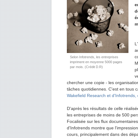
e
d
é
m
L
a
c
Selon Infotrends, les entreprises
impriment en moyenne 5000 pages
M
par mois. (Crédit D.R)
p
v
chercher une copie - les organisatio
tâches quotidiennes. C'est en tous c
Wakefield Research et d'Infotrends,
D'après les résultats de celle réal
les entreprises de moins de 500 per
Focalisée sur les flux documentaires 
d'Infotrends montre que l'impression
cours, principalement dans des dépa