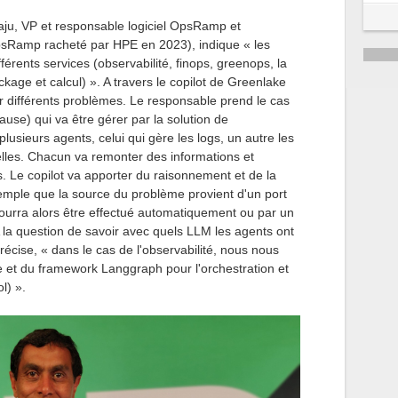
5
aju, VP et responsable logiciel OpsRamp et
sRamp racheté par HPE en 2023), indique « les
6
érents services (observabilité, finops, greenops, la
kage et calcul) ». A travers le copilot de Greenlake
sur différents problèmes. Le responsable prend le cas
ause) qui va être gérer par la solution de
 plusieurs agents, celui qui gère les logs, un autre les
elles. Chacun va remonter des informations et
. Le copilot va apporter du raisonnement et de la
xemple que la source du problème provient d'un port
ourra alors être effectué automatiquement ou par un
A la question de savoir avec quels LLM les agents ont
cise, « dans le cas de l'observabilité, nous nous
et du framework Langgraph pour l'orchestration et
l) ».