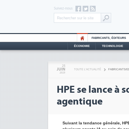
Suivez-nous
FABRICANTS, ÉDITEURS
ÉCONOMIE
TECHNOLOGIE
25
JUIN
TOUTE L'ACTUALITÉ
FABRICANTS/E
2025
HPE se lance à s
agentique
Suivant la tendance générale, HP