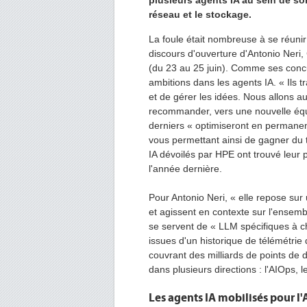
plusieurs agents IA au sein de son 
réseau et le stockage.
La foule était nombreuse à se réuni
discours d'ouverture d'Antonio Neri
(du 23 au 25 juin). Comme ses concu
ambitions dans les agents IA. « Ils 
et de gérer les idées. Nous allons a
recommander, vers une nouvelle équi
derniers « optimiseront en permanen
vous permettant ainsi de gagner du t
IA dévoilés par HPE ont trouvé leur p
l'année dernière.
Pour Antonio Neri, « elle repose sur
et agissent en contexte sur l'ensemb
se servent de « LLM spécifiques à 
issues d'un historique de télémétri
couvrant des milliards de points de d
dans plusieurs directions : l'AIOps, 
Les agents IA mobilisés pour l