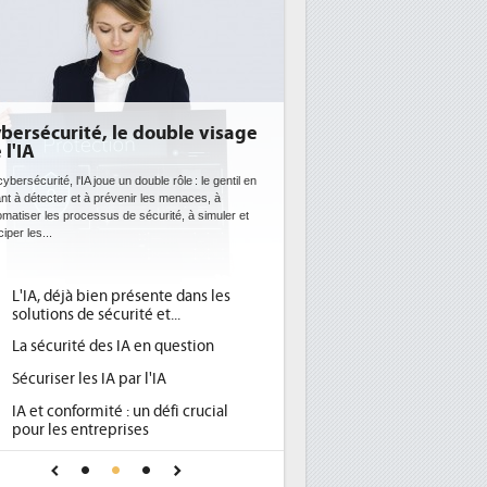
E: l'efficacité énergétique
entôt une obligation pour les
tacenters
 datacenters plus durables et plus efficaces, c'est
que recherchent les pouvoirs publics européens
c la mise en oeuvre de la nouvelle Directive sur
icacité...
Qu'est-ce que la DEE (directive
d'efficacité énergétique) ?
DEE, une pression administrative
pour les DSI à transformer...
Un outillage et des services déjà en
place pour répondre à...
Phocea DC dans les cordes pour la
DEE