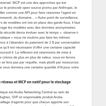
iversel. MCP est une des approches qui est
r le protocole open source promu par Anthropic, le
iller comme une API pour faire raisonner l'agent en
mework, du domaine... » Autre point de surveillance,
urs de modèles ont mis en place des garde-fous, il faut
affinage les modèles avec des données anonymisées.
la sécurité devra évoluer avec le temps », observe-t-
pragmatique « nous ne voulons pas faire les mêmes
ence à l'abandon du paiement de 2 $ par conversation
 qu'il est nécessaire d'offrir une certaine capacité
poursuit-il. La réflexion est néanmoins de mise à
s créons de plus en plus de valeur, nous en ferons
 se fera pas par requête, mais plutôt par ressources.
e vous donnera une certaine quantité d'IA pour votre
e réseau et MCP en natif pour le stockage
entique est Aruba Networking Central au sein de
Hughes, SVP et responsable produit Aruba
aillage d'agents pour que chacun apporte son