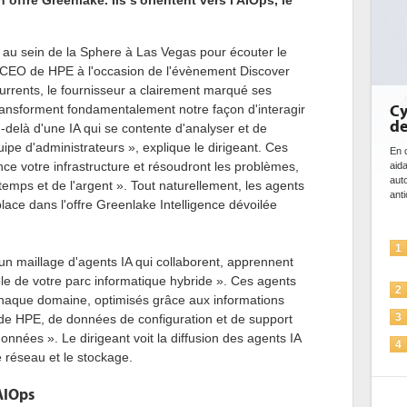
offre Greenlake. Ils s'orientent vers l'AIOps, le
r au sein de la Sphere à Las Vegas pour écouter le
, CEO de HPE à l'occasion de l'évènement Discover
rrents, le fournisseur a clairement marqué ses
transforment fondamentalement notre façon d'interagir
DE
bi
u-delà d'une IA qui se contente d'analyser et de
da
pe d'administrateurs », explique le dirigeant. Ces
ce votre infrastructure et résoudront les problèmes,
Des
ce 
emps et de l'argent ». Tout naturellement, les agents
ave
lace dans l'offre Greenlake Intelligence dévoilée
l'eff
1
 un maillage d'agents IA qui collaborent, apprennent
le de votre parc informatique hybride ». Ces agents
2
chaque domaine, optimisés grâce aux informations
e de HPE, de données de configuration et de support
3
onnées ». Le dirigeant voit la diffusion des agents IA
le réseau et le stockage.
4
'AIOps