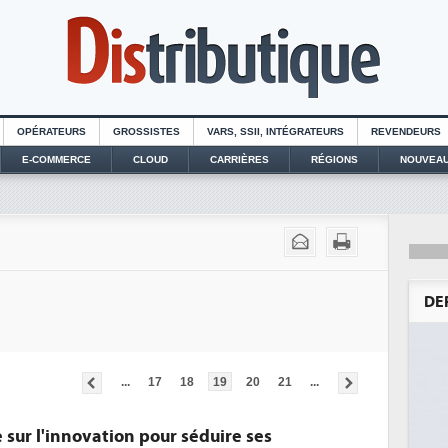
OPÉRATEURS
GROSSISTES
VARS, SSII, INTÉGRATEURS
REVENDEURS
E-COMMERCE
CLOUD
CARRIÈRES
RÉGIONS
NOUVEAU
DE
...
17
18
19
20
21
...
 sur l'innovation pour séduire ses