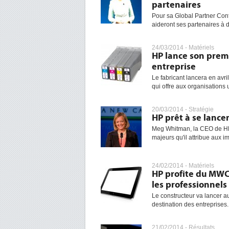
partenaires
Pour sa Global Partner Conf
aideront ses partenaires à dé
24/03/2014 -
Matériels
HP lance son prem
entreprise
Le fabricant lancera en avri
qui offre aux organisations u
20/03/2014 -
Stratégie
HP prêt à se lance
Meg Whitman, la CEO de HP 
majeurs qu'il attribue aux i
24/02/2014 -
Matériels
HP profite du MWC 
les professionnels
Le constructeur va lancer a
destination des entreprises.
21/02/2014 -
Résultats