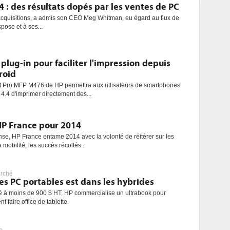
4 : des résultats dopés par les ventes de PC
acquisitions, a admis son CEO Meg Whitman, eu égard au flux de
pose et à ses...
plug-in pour faciliter l'impression depuis
roid
t Pro MFP M476 de HP permettra aux utlisateurs de smartphones
 4.4 d'imprimer directement des...
HP France pour 2014
se, HP France entame 2014 avec la volonté de réitérer sur les
 mobilité, les succès récoltés...
rché
des PC portables est dans les hybrides
é à moins de 900 $ HT, HP commercialise un ultrabook pour
 faire office de tablette.