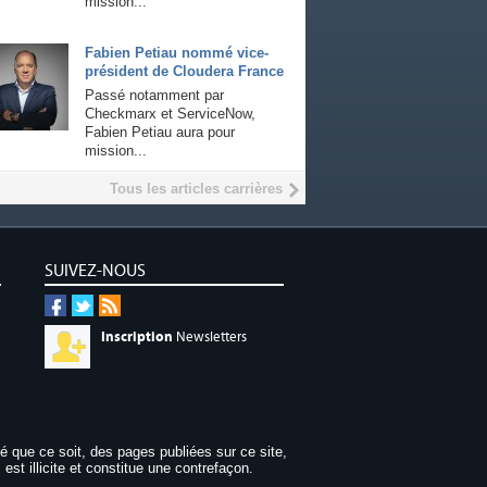
mission...
Fabien Petiau nommé vice-
président de Cloudera France
Passé notamment par
Checkmarx et ServiceNow,
Fabien Petiau aura pour
mission...
Tous les articles carrières
SUIVEZ-NOUS
Inscription
Newsletters
dé que ce soit, des pages publiées sur ce site,
 est illicite et constitue une contrefaçon.