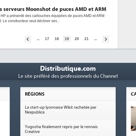
es serveurs Moonshot de puces AMD et ARM
l, HP a présenté des cartouches équipées de puces AMD et ARM
 Le constructeur veut décliner ses...
...
17
18
19
20
21
...
Distributique.com
Le site préféré des professionnels du Channel
RÉGIONS
C
La start-up lyonnaise Wikit rachetée par
Nexpublica
Yogosha finalement repris par le rennais
Creative