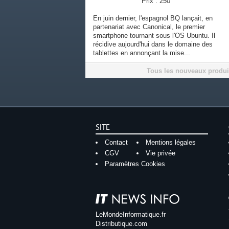
Prix : 250
En juin dernier, l'espagnol BQ lançait, en
partenariat avec Canonical, le premier
smartphone tournant sous l'OS Ubuntu. Il
récidive aujourd'hui dans le domaine des
tablettes en annonçant la mise...
Tous les nouveaux produi
SITE
Contact
Mentions légales
CGV
Vie privée
Paramètres Cookies
LeMondeInformatique.fr
Distributique.com