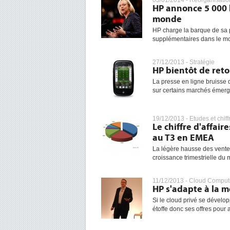
03/01/2014 -
Réorganisatio
HP annonce 5 000 
monde
HP charge la barque de sa 
supplémentaires dans le m
27/12/2013 -
Stratégie
HP bientôt de ret
La presse en ligne bruisse
sur certains marchés émerge
19/12/2013 -
Etudes et chiff
Le chiffre d'affai
au T3 en EMEA
La légère hausse des ventes
croissance trimestrielle du
11/12/2013 -
Cloud Comput
HP s'adapte à la 
Si le cloud privé se dévelop
étoffe donc ses offres pour