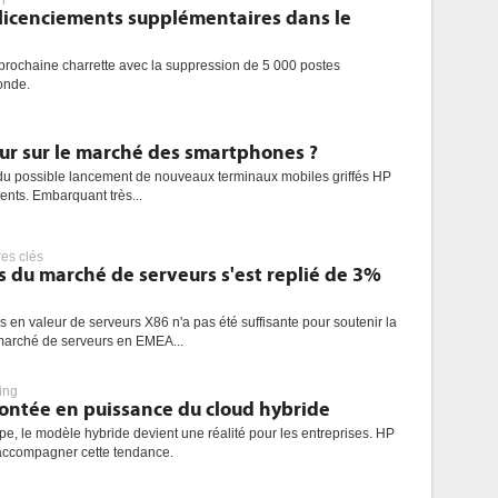
n
licenciements supplémentaires dans le
prochaine charrette avec la suppression de 5 000 postes
onde.
our sur le marché des smartphones ?
 du possible lancement de nouveaux terminaux mobiles griffés HP
nts. Embarquant très...
res clés
res du marché de serveurs s'est replié de 3%
 en valeur de serveurs X86 n'a pas été suffisante pour soutenir la
 marché de serveurs en EMEA...
ing
montée en puissance du cloud hybride
pe, le modèle hybride devient une réalité pour les entreprises. HP
 accompagner cette tendance.