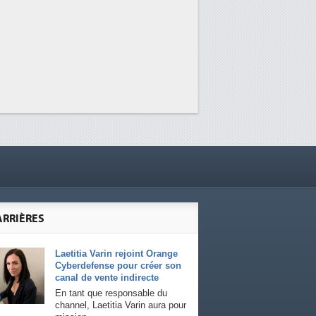
ARRIÈRES
Laetitia Varin rejoint Orange
Cyberdefense pour créer son
canal de vente indirecte
En tant que responsable du
channel, Laetitia Varin aura pour