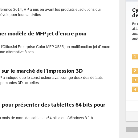
Cy
erence 2014, HP a mis en avant les produits et solutions qui
de
velopper leurs activités :...
En c
aid
ier modèle de MFP jet d'encre pour
aut
anti
l l'OfficeJet Enterprise Color MFP X585, un multifonction jet d'encre
ne alternative à ses...
1
r sur le marché de l'impression 3D
2
a indiqué que le constructeur avait corrigé deux des défauts
3
mprimantes 3D actuelles....
4
pour présenter des tablettes 64 bits pour
5
u mois de mars des tablettes 64 bits sous Windows 8.1 à