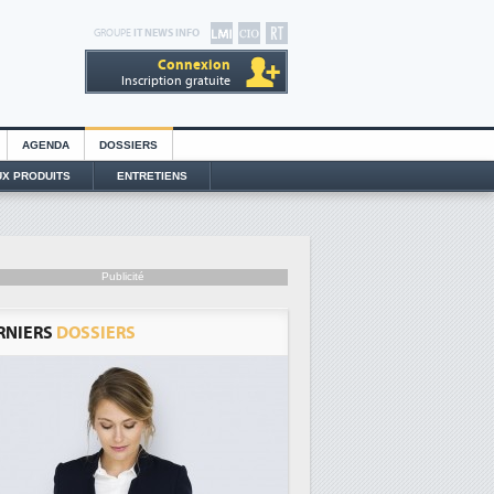
GROUPE
IT NEWS INFO
Connexion
Inscription gratuite
AGENDA
DOSSIERS
X PRODUITS
ENTRETIENS
Publicité
RNIERS
DOSSIERS