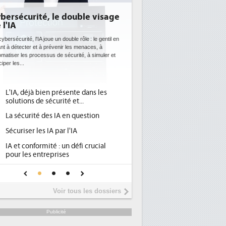
bersécurité, le double visage
 l'IA
ybersécurité, l'IA joue un double rôle : le gentil en
ant à détecter et à prévenir les menaces, à
omatiser les processus de sécurité, à simuler et
ciper les...
L'IA, déjà bien présente dans les
solutions de sécurité et...
La sécurité des IA en question
Sécuriser les IA par l'IA
IA et conformité : un défi crucial
pour les entreprises
Une IA de confiance pour une IA
plus sûre ?
Voir tous les dossiers
Publicité