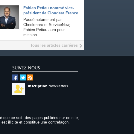
Fabien Petiau nommé vice-
président de Cloudera France
Passé notamment par
Checkmarx et ServiceNow,
Fabien Petiau aura pour
mission...
Tous les articles carrières
SUIVEZ-NOUS
Inscription
Newsletters
dé que ce soit, des pages publiées sur ce site,
 est illicite et constitue une contrefaçon.