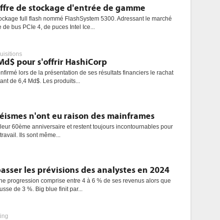
offre de stockage d'entrée de gamme
ockage full flash nommé FlashSystem 5300. Adressant le marché
de bus PCIe 4, de puces Intel Ice...
uisitions
d$ pour s'offrir HashiCorp
firmé lors de la présentation de ses résultats financiers le rachat
nt de 6,4 Md$. Les produits...
 séismes n'ont eu raison des mainframes
leur 60ème anniversaire et restent toujours incontournables pour
travail. Ils sont même...
asser les prévisions des analystes en 2024
une progression comprise entre 4 à 6 % de ses revenus alors que
sse de 3 %. Big blue finit par...
ing