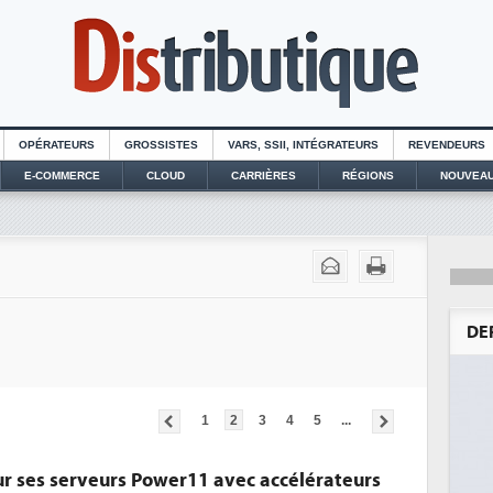
OPÉRATEURS
GROSSISTES
VARS, SSII, INTÉGRATEURS
REVENDEURS
E-COMMERCE
CLOUD
CARRIÈRES
RÉGIONS
NOUVEAU
DE
1
2
3
4
5
...
sur ses serveurs Power11 avec accélérateurs