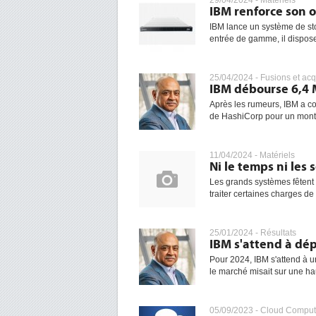
29/04/2024 -
Matériels
IBM renforce son 
IBM lance un système de st
entrée de gamme, il dispose 
25/04/2024 -
Fusions et acq
IBM débourse 6,4 M
Après les rumeurs, IBM a con
de HashiCorp pour un monta
11/04/2024 -
Matériels
Ni le temps ni les
Les grands systèmes fêtent 
traiter certaines charges de 
25/01/2024 -
Résultats
IBM s'attend à dép
Pour 2024, IBM s'attend à 
le marché misait sur une hau
05/09/2023 -
Cloud Comput