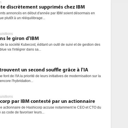
n
oste discrètement supprimés chez IBM
ments annoncés en début d'année par IBM soient désormais en
ue plutôt à un rééquilibrage...
uisitions
ns le giron d'IBM
de la société Kubecost, éditant un outil de suivi et de gestion des
lue va l'intégrer dans sa...
rouvent un second souffle grâce à l'IA
 font de l'IA la priorité de leurs initiatives de modernisation sur la
encore l'hybridation...
uisitions
corp par IBM contesté par un actionnaire
ne actionnaire de Hashicorp accuse notamment le CEO et CTO du
e as code de favoriser leurs...