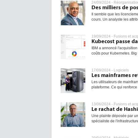
24/09/2024 -
Réorganisatio
Des milliers de p
Il semble que les licencie
cours. Un analyste les attrib
19/09/2024 -
Fusions et acq
Kubecost passe da
IBM a annoncé l'acquisition 
coûts pour Kubernetes. Big b
17/09/2024 -
Logiciels
Les mainframes ret
Les utilisateurs de mainframe
plateforme. Ce qui renforce 
13/06/2024 -
Fusions et acq
Le rachat de Hashi
Une plainte déposée par u
spécialiste de l'infrastructur