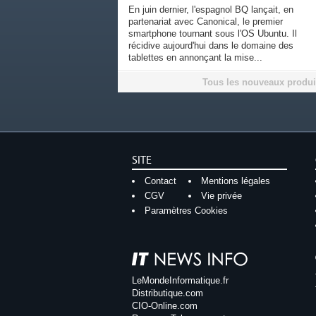
En juin dernier, l'espagnol BQ lançait, en
partenariat avec Canonical, le premier
smartphone tournant sous l'OS Ubuntu. Il
récidive aujourd'hui dans le domaine des
tablettes en annonçant la mise...
Tous les nouveaux produi
SITE
Contact
Mentions légales
CGV
Vie privée
Paramètres Cookies
LeMondeInformatique.fr
Distributique.com
CIO-Online.com