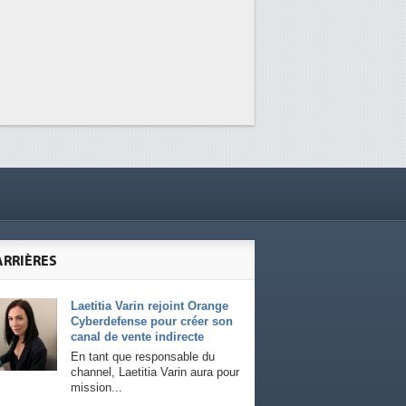
ARRIÈRES
Laetitia Varin rejoint Orange
Cyberdefense pour créer son
canal de vente indirecte
En tant que responsable du
channel, Laetitia Varin aura pour
mission...