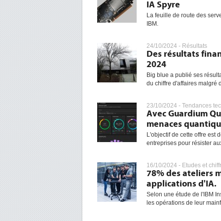
IA Spyre
La feuille de route des ser
IBM.
24/10/2024 -
Résultats
Des résultats fina
2024
Big blue a publié ses résult
du chiffre d'affaires malgré d
23/10/2024 -
Tendances te
Avec Guardium Qua
menaces quantiqu
L'objectif de cette offre est
entreprises pour résister au
16/10/2024 -
Etudes et chiff
78% des ateliers m
applications d'IA.
Selon une étude de l'IBM Ins
les opérations de leur mainf