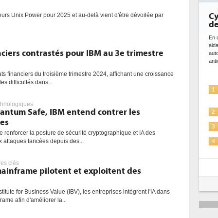
Cybersécurité, l
veurs Unix Power pour 2025 et au-delà vient d'être dévoilée par
de l'IA
En cybersécurité, l'IA joue un
aidant à détecter et à préve
nciers contrastés pour IBM au 3e trimestre
automatiser les processus d
anticiper les...
ats financiers du troisième trimestre 2024, affichant une croissance
es difficultés dans...
L'IA, déjà bien p
1
solutions de sécur
chnologiques
ntum Safe, IBM entend contrer les
La sécurité des I
2
es
Sécuriser les IA p
3
 de renforcer la posture de sécurité cryptographique et IA des
IA et conformité :
x attaques lancées depuis des...
4
pour les entrepr
Une IA de confia
res clés
5
ainframe pilotent et exploitent des
plus sûre ?
titute for Business Value (IBV), les entreprises intègrent l'IA dans
rame afin d'améliorer la...