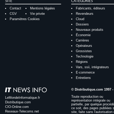
SITE
CATÉGORIES
Contact
Mentions légales
Fabricants, éditeurs
CGV
Vie privée
Revendeurs
Paramètres Cookies
Cloud
Dossiers
Nouveaux produits
Économie
Carrières
Opérateurs
Grossistes
Technologie
Régions
Vars, ssii, intégrateurs
E-commerce
Entretiens
© Distributique.com 1997 -
Toute reproduction ou
LeMondeInformatique.fr
représentation intégrale ou
Distributique.com
partielle, par quelque procéd
CIO-Online.com
ce soit, des pages publiées 
Reseaux-Telecoms.net
site, faite sans l'autorisation