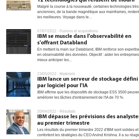
Malgré la course à la nouveauté, certaines technologies très
anciennes, de la bande magnétique aux mainframes, resten
les meilleures. Voyage dans le...
07/07/2022 -
Fusions et acquisitions
IBM se muscle dans l'observabilité en
s'offrant Databland
En mettant la main sur Databland, IBM renforce son expertis
en observabilité des données. Objectif : aider les entreprises
mieux anticiper les...
23/05/2022 -
Matériels
IBM lance un serveur de stockage défini
par logiciel pour l'IA
IBM affirme que les dispositifs de stockage ESS 3500 peuve
améliorer les tâches d'entrainement de l'IA de 70 %.
20/04/2022 -
Résultats
IBM dépasse les prévisions des analyste
au premier trimestre
Les résultats du premier trimestre 2022 d'IBM sont solides et
confortent les stratégies du CEO Arvind Krishna. Il a su réagi