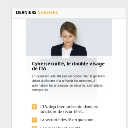
DERNIERS
DOSSIERS
uble visage
DEE: l'efficacité énergétique
bientôt une obligation pour les
datacenters
 rôle : le gentil en
s menaces, à
Des datacenters plus durables et plus efficaces, c'est
ité, à simuler et
ce que recherchent les pouvoirs publics européens
avec la mise en oeuvre de la nouvelle Directive sur
l'efficacité...
te dans les
Qu'est-ce que la DEE (directive
1
t...
d'efficacité énergétique) ?
 question
DEE, une pression administrative
2
pour les DSI à transformer...