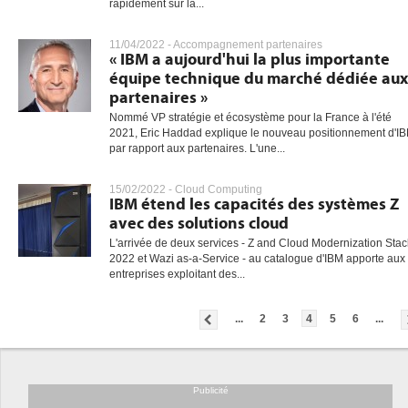
rapidement sur la...
11/04/2022 -
Accompagnement partenaires
« IBM a aujourd'hui la plus importante
équipe technique du marché dédiée aux
partenaires »
Nommé VP stratégie et écosystème pour la France à l'été
2021, Eric Haddad explique le nouveau positionnement d'I
par rapport aux partenaires. L'une...
15/02/2022 -
Cloud Computing
IBM étend les capacités des systèmes Z
avec des solutions cloud
L'arrivée de deux services - Z and Cloud Modernization Stac
2022 et Wazi as-a-Service - au catalogue d'IBM apporte aux
entreprises exploitant des...
...
2
3
4
5
6
...
Publicité