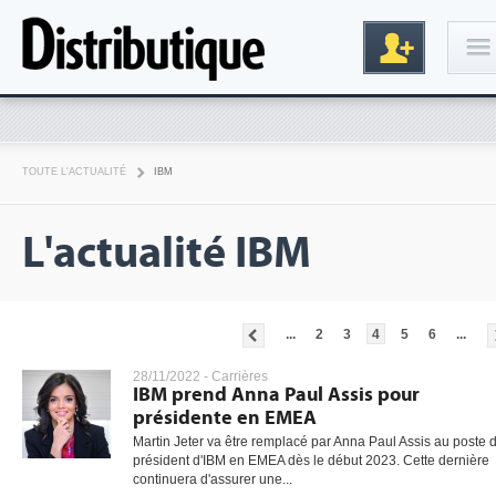
Connexion
TOUTE L'ACTUALITÉ
IBM
L'actualité IBM
...
2
3
4
5
6
...
Inscription
28/11/2022 -
Carrières
IBM prend Anna Paul Assis pour
présidente en EMEA
Martin Jeter va être remplacé par Anna Paul Assis au poste 
président d'IBM en EMEA dès le début 2023. Cette dernière
continuera d'assurer une...