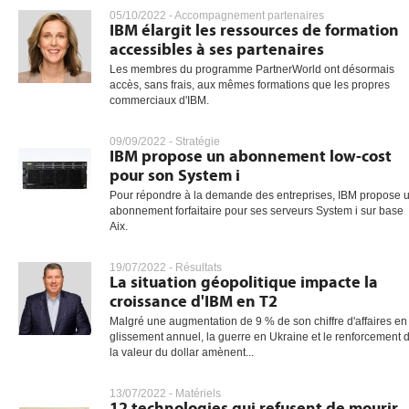
05/10/2022 -
Accompagnement partenaires
IBM élargit les ressources de formation
accessibles à ses partenaires
Les membres du programme PartnerWorld ont désormais
accès, sans frais, aux mêmes formations que les propres
commerciaux d'IBM.
09/09/2022 -
Stratégie
IBM propose un abonnement low-cost
pour son System i
Pour répondre à la demande des entreprises, IBM propose 
abonnement forfaitaire pour ses serveurs System i sur base
Aix.
19/07/2022 -
Résultats
La situation géopolitique impacte la
croissance d'IBM en T2
Malgré une augmentation de 9 % de son chiffre d'affaires en
glissement annuel, la guerre en Ukraine et le renforcement 
la valeur du dollar amènent...
13/07/2022 -
Matériels
12 technologies qui refusent de mourir