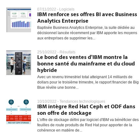
07/11/2022 -
Logiciels
IBM renforce ses offres BI avec Business
Analytics Enterprise
gratuite
Baptisée Business Analytics Enterprise, la suite dédiée au
décisionnel lancée récemment par IBM apporte les moyens
aux entreprises de supprimer les...
25/10/2022 -
Résultats
Le bond des ventes d'IBM montre la
bonne santé du mainframe et du cloud
hybride
Avec un revenu trimestriel total atteignant 14 milliards de
dollars pour le troisième trimestre, le rapport financier de Big
Blue révèle une bonne...
10/10/2022 -
Tendances technologiques
IBM intègre Red Hat Ceph et ODF dans
son offre de stockage
L'offre de stockage défini par logiciel d'IBM va bénéficier des
feuilles de route produits de Red Hat pour apporter de la
cohérence en matière de...