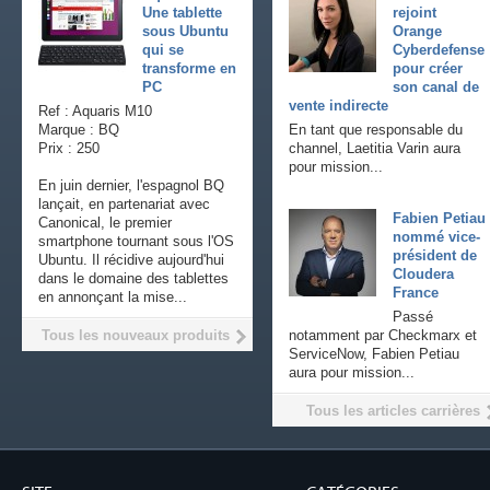
Une tablette
rejoint
sous Ubuntu
Orange
qui se
Cyberdefense
transforme en
pour créer
PC
son canal de
vente indirecte
Ref : Aquaris M10
Marque : BQ
En tant que responsable du
Prix : 250
channel, Laetitia Varin aura
pour mission...
En juin dernier, l'espagnol BQ
lançait, en partenariat avec
Fabien Petiau
Canonical, le premier
nommé vice-
smartphone tournant sous l'OS
président de
Ubuntu. Il récidive aujourd'hui
Cloudera
dans le domaine des tablettes
France
en annonçant la mise...
Passé
Tous les nouveaux produits
notamment par Checkmarx et
ServiceNow, Fabien Petiau
aura pour mission...
Tous les articles carrières