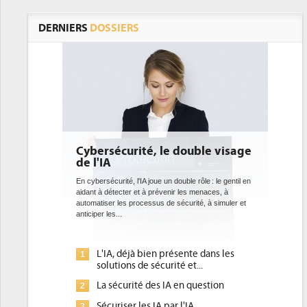
DERNIERS
DOSSIERS
sécurité, le double visage
DEE: l'efficacité énerg
A
bientôt une obligation 
datacenters
curité, l'IA joue un double rôle : le gentil en
détecter et à prévenir les menaces, à
Des datacenters plus durables et plus e
er les processus de sécurité, à simuler et
ce que recherchent les pouvoirs publi
es...
avec la mise en oeuvre de la nouvelle D
l'efficacité...
IA, déjà bien présente dans les
Qu'est-ce que la DEE (dire
1
utions de sécurité et...
d'efficacité énergétique) 
 sécurité des IA en question
DEE, une pression adminis
2
pour les DSI à transformer.
uriser les IA par l'IA