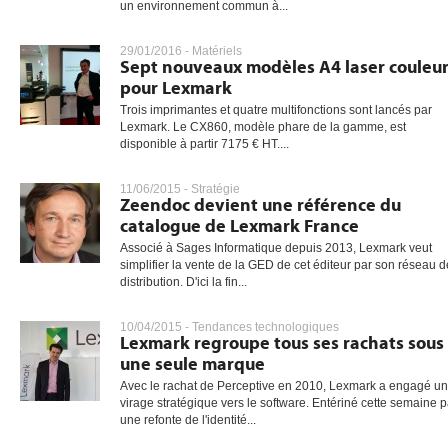
un environnement commun à...
29/01/2016 -
Matériels
Sept nouveaux modèles A4 laser couleu
gratuite
pour Lexmark
Trois imprimantes et quatre multifonctions sont lancés par
Lexmark. Le CX860, modèle phare de la gamme, est
disponible à partir 7175 € HT....
11/06/2015 -
Stratégie
Zeendoc devient une référence du
catalogue de Lexmark France
Associé à Sages Informatique depuis 2013, Lexmark veut
simplifier la vente de la GED de cet éditeur par son réseau d
distribution. D'ici la fin...
10/04/2015 -
Tendances technologiques
Lexmark regroupe tous ses rachats sous
une seule marque
Avec le rachat de Perceptive en 2010, Lexmark a engagé un
virage stratégique vers le software. Entériné cette semaine p
une refonte de l'identité...