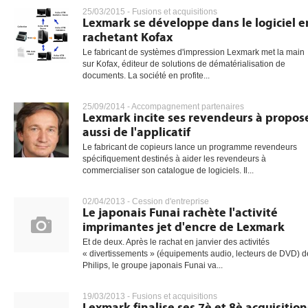
25/03/2015 -
Fusions et acquisitions
Lexmark se développe dans le logiciel e
rachetant Kofax
Le fabricant de systèmes d'impression Lexmark met la main
sur Kofax, éditeur de solutions de dématérialisation de
documents. La société en profite...
25/09/2014 -
Accompagnement partenaires
Lexmark incite ses revendeurs à propos
aussi de l'applicatif
Le fabricant de copieurs lance un programme revendeurs
spécifiquement destinés à aider les revendeurs à
commercialiser son catalogue de logiciels. Il...
02/04/2013 -
Cession d'entreprise
Le japonais Funai rachète l'activité
imprimantes jet d'encre de Lexmark
Et de deux. Après le rachat en janvier des activités
« divertissements » (équipements audio, lecteurs de DVD) d
Philips, le groupe japonais Funai va...
19/03/2013 -
Fusions et acquisitions
Lexmark finalise ses 7è et 8è acquisition