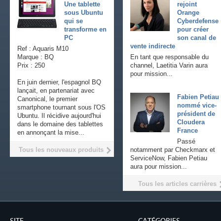
Une tablette
rejoint
sous Ubuntu
Orange
qui se
Cyberdefense
transforme en
pour créer
PC
son canal de
vente indirecte
Ref : Aquaris M10
Marque : BQ
En tant que responsable du
Prix : 250
channel, Laetitia Varin aura
pour mission...
En juin dernier, l'espagnol BQ
lançait, en partenariat avec
Fabien Petiau
Canonical, le premier
nommé vice-
smartphone tournant sous l'OS
président de
Ubuntu. Il récidive aujourd'hui
Cloudera
dans le domaine des tablettes
France
en annonçant la mise...
Passé
Tous les nouveaux produits
notamment par Checkmarx et
ServiceNow, Fabien Petiau
aura pour mission...
Tous les articles carrières