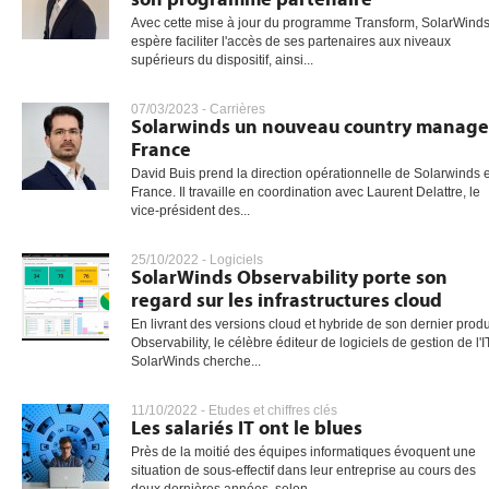
Avec cette mise à jour du programme Transform, SolarWind
espère faciliter l'accès de ses partenaires aux niveaux
supérieurs du dispositif, ainsi...
07/03/2023 -
Carrières
Solarwinds un nouveau country manage
France
David Buis prend la direction opérationnelle de Solarwinds 
France. Il travaille en coordination avec Laurent Delattre, le
vice-président des...
25/10/2022 -
Logiciels
SolarWinds Observability porte son
regard sur les infrastructures cloud
En livrant des versions cloud et hybride de son dernier produ
Observability, le célèbre éditeur de logiciels de gestion de l'I
SolarWinds cherche...
11/10/2022 -
Etudes et chiffres clés
Les salariés IT ont le blues
Près de la moitié des équipes informatiques évoquent une
situation de sous-effectif dans leur entreprise au cours des