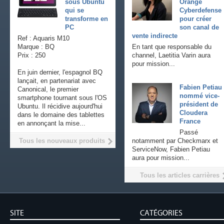
sous Ubuntu
Orange
qui se
Cyberdefense
transforme en
pour créer
PC
son canal de
vente indirecte
Ref : Aquaris M10
Marque : BQ
En tant que responsable du
Prix : 250
channel, Laetitia Varin aura
pour mission...
En juin dernier, l'espagnol BQ
lançait, en partenariat avec
Fabien Petiau
Canonical, le premier
nommé vice-
smartphone tournant sous l'OS
président de
Ubuntu. Il récidive aujourd'hui
Cloudera
dans le domaine des tablettes
France
en annonçant la mise...
Passé
Tous les nouveaux produits
notamment par Checkmarx et
ServiceNow, Fabien Petiau
aura pour mission...
Tous les articles carrières
SITE
CATÉGORIES