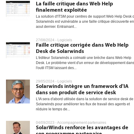
La faille critique dans Web Help
finalement exploitée
La solution d'ITSM pour centres de support Web Help Desk 
Solarwinds est vulnérable a une faille critique découverte en
aout dernier. Entrainant...
27/08/2024 -
Logiciels
Faille critique corrigée dans Web Help
Desk de Solarwinds
L'éditeur Solarwinds a colmaté une brèche dans Web Help
Desk. Le problème vient d'un erreur de développement dan
l'outil ITSM laissant des...
29/05/2024 -
Logiciels
Solarwinds intègre un framework d'IA
dans son produit de service desk
L'IA sera d'abord utilisée dans la solution de service desk de
Solarwinds pour améliorer les flux de travail des agents et
réduire le temps de...
04/09/2023 -
Accompagnement partenaires
SolarWinds renforce les avantages de
son programme partenaire