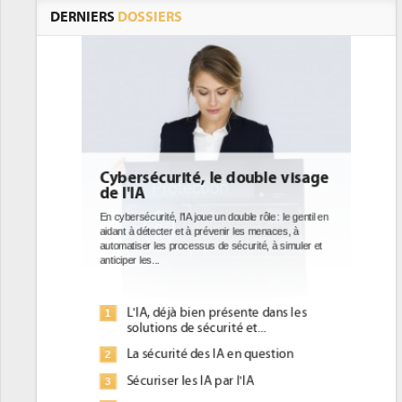
DERNIERS
DOSSIERS
uble visage
DEE: l'efficacité énergétique
bientôt une obligation pour les
datacenters
 rôle : le gentil en
s menaces, à
Des datacenters plus durables et plus efficaces, c'est
ité, à simuler et
ce que recherchent les pouvoirs publics européens
avec la mise en oeuvre de la nouvelle Directive sur
l'efficacité...
te dans les
Qu'est-ce que la DEE (directive
1
t...
d'efficacité énergétique) ?
 question
DEE, une pression administrative
2
pour les DSI à transformer...
IA
Un outillage et des services déjà en
3