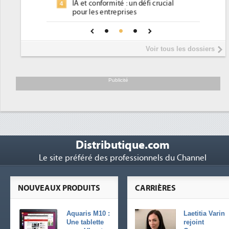
éfi crucial
place pour répondre à...
Phocea DC dans les cordes pour la
4
pour une IA
DEE
Interview de Fabrice Coquio,
5
Voir tous les dossiers
président de Digital Realty...
Trimestriels IBM : L'activité logicielle
6
soutient les...
Publicité
Distributique.com
Le site préféré des professionnels du Channel
NOUVEAUX PRODUITS
CARRIÈRES
Aquaris M10 :
Laetitia Varin
Une tablette
rejoint