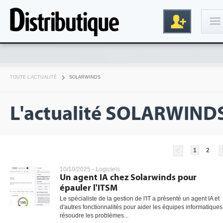
Connexion
TOUTE L'ACTUALITÉ
SOLARWINDS
L'actualité SOLARWIND
1
2
Inscription
10/10/2025 -
Logiciels
Un agent IA chez Solarwinds pour
épauler l'ITSM
Le spécialiste de la gestion de l'IT a présenté un agent IA et
d'autres fonctionnalités pour aider les équipes informatiques
résoudre les problèmes...