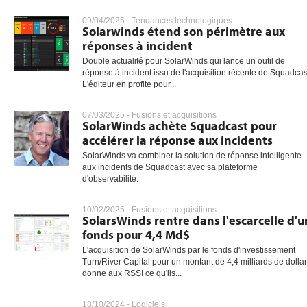
09/04/2025 -
Tendances technologiques
Solarwinds étend son périmètre aux
réponses à incident
gratuite
Double actualité pour SolarWinds qui lance un outil de
réponse à incident issu de l'acquisition récente de Squadcas
L'éditeur en profite pour...
07/03/2025 -
Fusions et acquisitions
SolarWinds achète Squadcast pour
accélérer la réponse aux incidents
SolarWinds va combiner la solution de réponse intelligente
aux incidents de Squadcast avec sa plateforme
d'observabilité.
10/02/2025 -
Fusions et acquisitions
SolarsWinds rentre dans l'escarcelle d'u
fonds pour 4,4 Md$
L'acquisition de SolarWinds par le fonds d'investissement
Turn/River Capital pour un montant de 4,4 milliards de dolla
donne aux RSSI ce qu'ils...
18/10/2024 -
Logiciels