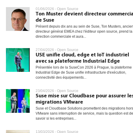
01/06/2026 -
Open Source
Ton Muster devient directeur commercia
de Suse
gratuite
Présent depuis dix ans au sein de Suse, Ton Musters, ancie
directeur général EMEA chez l'éditeur open source, prend la
direction commerciale et aura...
27/04/2026 -
Open Source
USE unifie cloud, edge et IoT industriel
avec sa plateforme Industrial Edge
Présentée lors de la SuseCon 2026 à Prague, la plateforme
Industrial Edge de Suse unifie infrastructure d'exécution,
connectivité des équipements...
23/04/2026 -
Open Source
Suse mise sur Cloudbase pour assurer le
migrations VMware
Suse et Cloudbase Solutions promettent des migrations hor
VMware sans interruption de service, mais la question est d
savoir si les entreprises...
13/03/2026 -
Open Source