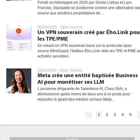
Fondé en Allemagne en 2020 par Sönke Liebau et Lars
Francke, Stackable se positionne comme une alternative op
source aux solutions propriétaires de...
05/09/2025 -
Open Source
Un VPN souverain créé par Ého.Link pou
les TPE/PME
En créant un VPN souverain basé sur le protocole open
source WireGuard, l'éditeur Ého.Link cible les TPE et PME a
activités sensibles.
29/11/2024 -
Open Source
Meta crée une entité baptisée Business
AI pour monétiser ses LLM
L'ancienne dirigeante de Salesforce AI, Clara Shih, a
démissionné après moins de deux ans à ce poste pour
rejoindre le géant des médias sociaux Meta...
1
2
3
4
5
Publicité