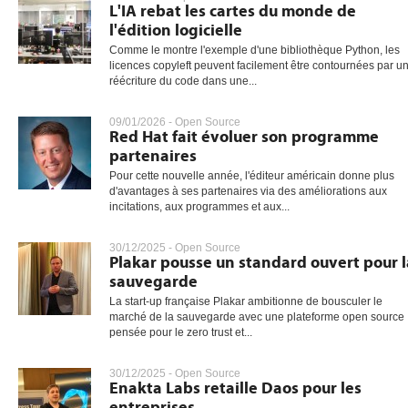
L'IA rebat les cartes du monde de
l'édition logicielle
Comme le montre l'exemple d'une bibliothèque Python, les
licences copyleft peuvent facilement être contournées par u
réécriture du code dans une...
09/01/2026 -
Open Source
Red Hat fait évoluer son programme
partenaires
Pour cette nouvelle année, l'éditeur américain donne plus
d'avantages à ses partenaires via des améliorations aux
incitations, aux programmes et aux...
30/12/2025 -
Open Source
Plakar pousse un standard ouvert pour l
sauvegarde
La start-up française Plakar ambitionne de bousculer le
marché de la sauvegarde avec une plateforme open source
pensée pour le zero trust et...
30/12/2025 -
Open Source
Enakta Labs retaille Daos pour les
entreprises