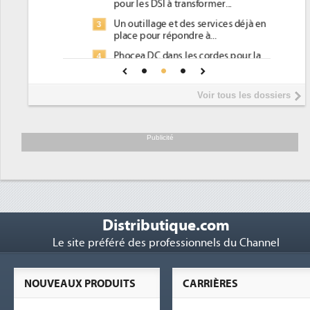
pour les DSI à transformer...
Un outillage et des services déjà en
3
place pour répondre à...
Phocea DC dans les cordes pour la
4
DEE
Interview de Fabrice Coquio,
5
Voir tous les dossiers
président de Digital Realty...
Trimestriels IBM : L'activité logicielle
6
soutient les...
Publicité
Distributique.com
Le site préféré des professionnels du Channel
NOUVEAUX PRODUITS
CARRIÈRES