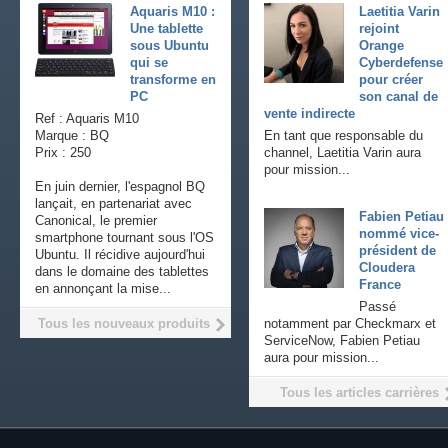
Aquaris M10 :
Laetitia Varin
Une tablette
rejoint
sous Ubuntu
Orange
qui se
Cyberdefense
transforme en
pour créer
PC
son canal de
vente indirecte
Ref : Aquaris M10
Marque : BQ
En tant que responsable du
Prix : 250
channel, Laetitia Varin aura
pour mission...
En juin dernier, l'espagnol BQ
lançait, en partenariat avec
Fabien Petiau
Canonical, le premier
nommé vice-
smartphone tournant sous l'OS
président de
Ubuntu. Il récidive aujourd'hui
Cloudera
dans le domaine des tablettes
France
en annonçant la mise...
Passé
Tous les nouveaux produits
notamment par Checkmarx et
ServiceNow, Fabien Petiau
aura pour mission...
Tous les articles carrières