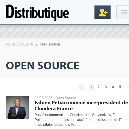
Connexion
TOUTE L'ACTUALITÉ
OPEN SOURCE
OPEN SOURCE
1
2
3
4
5
Inscription
08/07/2026 -
Open Source
Fabien Petiau nommé vice-président de
Cloudera France
Passé notamment par Checkmarx et ServiceNow, Fabien
Petiau aura pour mission d'accélérer la croissance de l'édite
et de piloter les projets IA et...