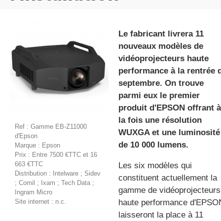
Le fabricant livrera 11
gratuite
nouveaux modèles de
vidéoprojecteurs haute
performance à la rentrée 
septembre. On trouve
parmi eux le premier
produit d'EPSON offrant à
la fois une résolution
Ref : Gamme EB-Z11000
WUXGA et une luminosité
d'Epson
de 10 000 lumens.
Marque : Epson
Prix : Entre 7500 €TTC et 16
663 €TTC
Les six modèles qui
Distribution : Intelware ; Sidev
constituent actuellement la
; Comil ; Ixam ; Tech Data ;
gamme de vidéoprojecteurs
Ingram Micro
haute performance d'EPSO
Site internet : n.c.
laisseront la place à 11