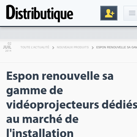
Connexion
02
JUIL
TOUTE L'ACTUALITÉ
NOUVEAUX PRODUITS
ESPON RENOUVELLE SA GAM
2014
Espon renouvelle sa
gamme de
Inscription
vidéoprojecteurs dédié
au marché de
l'installation