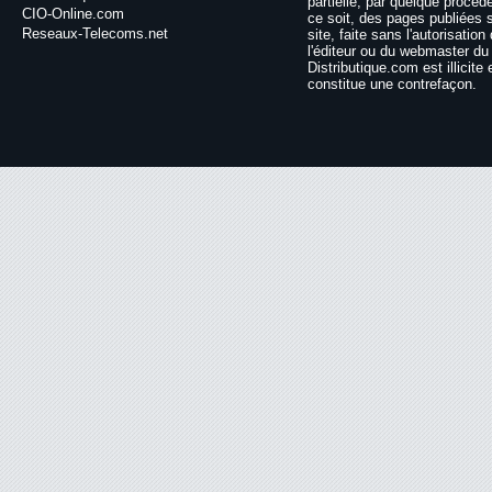
partielle, par quelque procéd
CIO-Online.com
ce soit, des pages publiées 
Reseaux-Telecoms.net
site, faite sans l'autorisation
l'éditeur ou du webmaster du 
Distributique.com est illicite 
constitue une contrefaçon.