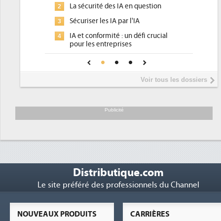
La sécurité des IA en question
DEE, une pression 
2
2
pour les DSI à trans
Sécuriser les IA par l'IA
3
Un outillage et des
3
IA et conformité : un défi crucial
4
place pour répondre
pour les entreprises
Phocea DC dans les
4
Une IA de confiance pour une IA
5
DEE
plus sûre ?
Interview de Fabri
5
Voir tous les dossiers
président de Digital
Trimestriels IBM : L'
6
soutient les...
Publicité
Distributique.com
Le site préféré des professionnels du Channel
NOUVEAUX PRODUITS
CARRIÈRES