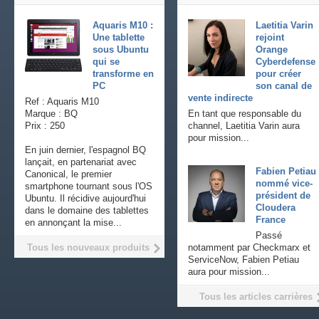
Aquaris M10 :
Laetitia Varin
Une tablette
rejoint
sous Ubuntu
Orange
qui se
Cyberdefense
transforme en
pour créer
PC
son canal de
vente indirecte
Ref : Aquaris M10
Marque : BQ
En tant que responsable du
Prix : 250
channel, Laetitia Varin aura
pour mission...
En juin dernier, l'espagnol BQ
lançait, en partenariat avec
Fabien Petiau
Canonical, le premier
nommé vice-
smartphone tournant sous l'OS
président de
Ubuntu. Il récidive aujourd'hui
Cloudera
dans le domaine des tablettes
France
en annonçant la mise...
Passé
Tous les nouveaux produits
notamment par Checkmarx et
ServiceNow, Fabien Petiau
aura pour mission...
Tous les articles carrières