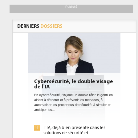
Publicité
DERNIERS
DOSSIERS
ybersécurité, le double visage
DEE: l'efficacité é
e l'IA
bientôt une obliga
datacenters
n cybersécurité, l'IA joue un double rôle : le gentil en
idant à détecter et à prévenir les menaces, à
Des datacenters plus durables e
utomatiser les processus de sécurité, à simuler et
ce que recherchent les pouvoi
ticiper les...
avec la mise en oeuvre de la no
l'efficacité...
L'IA, déjà bien présente dans les
Qu'est-ce que la DE
1
1
solutions de sécurité et...
d'efficacité énergét