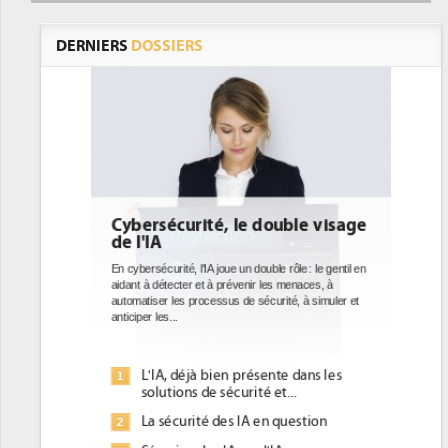
DERNIERS
DOSSIERS
ouble visage
DEE: l'efficacité énergétique
bientôt une obligation pour les
datacenters
le rôle : le gentil en
es menaces, à
Des datacenters plus durables et plus efficaces, c'est
urité, à simuler et
ce que recherchent les pouvoirs publics européens
avec la mise en oeuvre de la nouvelle Directive sur
l'efficacité...
nte dans les
Qu'est-ce que la DEE (directive
1
et...
d'efficacité énergétique) ?
 question
DEE, une pression administrative
2
pour les DSI à transformer...