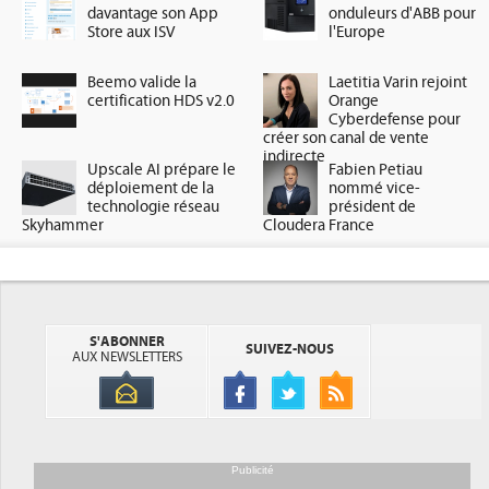
davantage son App
onduleurs d'ABB pour
Store aux ISV
l'Europe
Beemo valide la
Laetitia Varin rejoint
certification HDS v2.0
Orange
Cyberdefense pour
créer son canal de vente
indirecte
Upscale AI prépare le
Fabien Petiau
déploiement de la
nommé vice-
technologie réseau
président de
Skyhammer
Cloudera France
S'ABONNER
SUIVEZ-NOUS
AUX NEWSLETTERS
Publicité