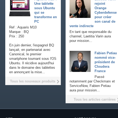
Une tablette
rejoint
sous Ubuntu
Orange
qui se
Cyberdefense
transforme en
pour créer
PC
son canal de
vente indirecte
Ref : Aquaris M10
Marque : BQ
En tant que responsable du
Prix : 250
channel, Laetitia Varin aura
pour mission...
En juin dernier, l'espagnol BQ
lançait, en partenariat avec
Fabien Petiau
Canonical, le premier
nommé vice-
smartphone tournant sous l'OS
président de
Ubuntu. Il récidive aujourd'hui
Cloudera
dans le domaine des tablettes
France
en annonçant la mise...
Passé
Tous les nouveaux produits
notamment par Checkmarx et
ServiceNow, Fabien Petiau
aura pour mission...
Tous les articles carrières