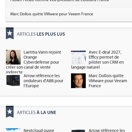
Fabien Petiau nommé vice-président de Cloudera France
Marc Dollois quitte VMware pour Veeam France
LES PLUS LUS
ARTICLES
Laetitia Varin rejoint
Avec E-deal 2027,
Orange
Efficy permet de
Cyberdefense pour
piloter son CRM en
créer son canal de vente
langage naturel
indirecte
Arrow référence les
Marc Dollois quitte
onduleurs d'ABB pour
VMware pour Veeam
l'Europe
France
À LA UNE
ARTICLES
Nextcloud ouvre
Arrow référence les