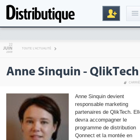
Connexion
22
JUIN
TOUTE L'ACTUALITÉ
2009
Anne Sinquin - QlikTech
CARRI
Anne Sinquin devient
Inscription
responsable marketing
partenaires de QlikTech. Ell
devra accompagner le
programme de distribution
Qonnect et la montée en