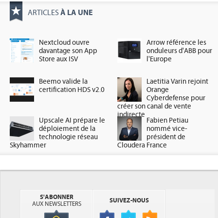
À LA UNE
ARTICLES
Nextcloud ouvre
Arrow référence les
davantage son App
onduleurs d'ABB pour
Store aux ISV
l'Europe
Beemo valide la
Laetitia Varin rejoint
certification HDS v2.0
Orange
Cyberdefense pour
créer son canal de vente
indirecte
Upscale AI prépare le
Fabien Petiau
déploiement de la
nommé vice-
technologie réseau
président de
Skyhammer
Cloudera France
S'ABONNER
SUIVEZ-NOUS
AUX NEWSLETTERS