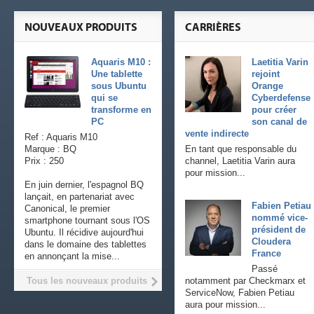
NOUVEAUX PRODUITS
CARRIÈRES
Aquaris M10 :
Laetitia Varin
Une tablette
rejoint
sous Ubuntu
Orange
qui se
Cyberdefense
transforme en
pour créer
PC
son canal de
vente indirecte
Ref : Aquaris M10
Marque : BQ
En tant que responsable du
Prix : 250
channel, Laetitia Varin aura
pour mission...
En juin dernier, l'espagnol BQ
lançait, en partenariat avec
Fabien Petiau
Canonical, le premier
nommé vice-
smartphone tournant sous l'OS
président de
Ubuntu. Il récidive aujourd'hui
Cloudera
dans le domaine des tablettes
France
en annonçant la mise...
Passé
Tous les nouveaux produits
notamment par Checkmarx et
ServiceNow, Fabien Petiau
aura pour mission...