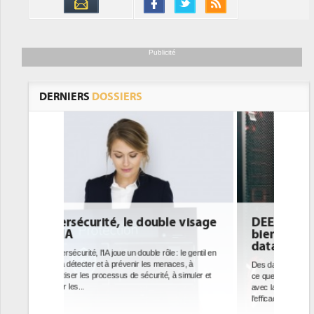
Publicité
DERNIERS
DOSSIERS
le visage
DEE: l'efficacité énergétique
bientôt une obligation pour les
datacenters
 : le gentil en
aces, à
Des datacenters plus durables et plus efficaces, c'est
à simuler et
ce que recherchent les pouvoirs publics européens
avec la mise en oeuvre de la nouvelle Directive sur
l'efficacité...