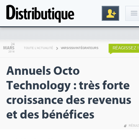
Connexion
24
MARS
RÉAGISSEZ !
TOUTE L'ACTUALITÉ
VARS/SSII/INTÉGRATEURS
2016
Annuels Octo
Technology : très forte
croissance des revenus
Inscription
et des bénéfices
RÉSUL