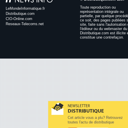
Toute reproduction ou
LeMondeInformatique.fr
représentation intégrale ou
Distributique.com
partielle, par quelque procéd
CIO-Online.com
ce soit, des pages publiées 
Reseaux-Telecoms.net
site, faite sans l'autorisation
l'éditeur ou du webmaster du 
Distributique.com est illicite 
constitue une contrefaçon.
NEWSLETTER
DISTRIBUTIQUE
Cet article vous a plu? Retrouvez
toutes l'actu de distributique