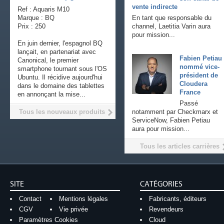
vente indirecte
Ref : Aquaris M10
Marque : BQ
En tant que responsable du
Prix : 250
channel, Laetitia Varin aura
pour mission...
En juin dernier, l'espagnol BQ
lançait, en partenariat avec
Fabien Petiau
Canonical, le premier
nommé vice-
smartphone tournant sous l'OS
président de
Ubuntu. Il récidive aujourd'hui
Cloudera
dans le domaine des tablettes
France
en annonçant la mise...
Passé
Tous les nouveaux produits
notamment par Checkmarx et
ServiceNow, Fabien Petiau
aura pour mission...
Tous les articles carrières
SITE
CATÉGORIES
Contact
Mentions légales
Fabricants, éditeurs
CGV
Vie privée
Revendeurs
Paramètres Cookies
Cloud