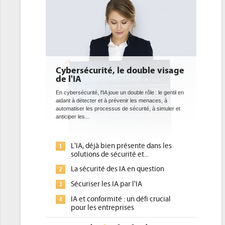
ouble visage
DEE: l'efficacité énergétique
bientôt une obligation pour les
datacenters
le rôle : le gentil en
es menaces, à
Des datacenters plus durables et plus efficaces, c'est
urité, à simuler et
ce que recherchent les pouvoirs publics européens
avec la mise en oeuvre de la nouvelle Directive sur
l'efficacité...
nte dans les
Qu'est-ce que la DEE (directive
1
et...
d'efficacité énergétique) ?
 question
DEE, une pression administrative
2
pour les DSI à transformer...
'IA
Un outillage et des services déjà en
3
défi crucial
place pour répondre à...
Phocea DC dans les cordes pour la
4
pour une IA
DEE