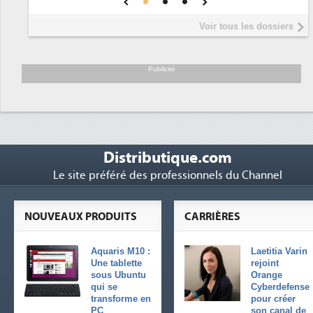
Interview de Fabrice Coquio,
5
Voir tous les dossiers
président de Digital Realty...
Trimestriels IBM : L'activité logicielle
6
soutient les...
Publicité
Distributique.com
Le site préféré des professionnels du Channel
NOUVEAUX PRODUITS
CARRIÈRES
Aquaris M10 :
Laetitia Varin
Une tablette
rejoint
sous Ubuntu
Orange
qui se
Cyberdefense
transforme en
pour créer
PC
son canal de