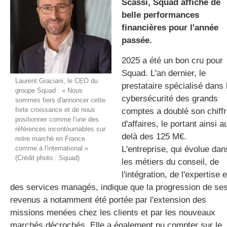
Scassi, Squad affiche de
belle performances
financières pour l'année
gratuite
passée.
2025 a été un bon cru pour
Squad. L'an dernier, le
Laurent Graciani, le CEO du
prestataire spécialisé dans 
groupe Squad : « Nous
cybersécurité des grands
sommes fiers d'annoncer cette
forte croissance et de nous
comptes a doublé son chiff
positionner comme l'une des
d'affaires, le portant ainsi a
références incontournables sur
delà des 125 M€.
notre marché en France
comme à l'international.»
L'entreprise, qui évolue dan
(Crédit photo : Squad)
les métiers du conseil, de
l'intégration, de l'expertise e
des services managés, indique que la progression de se
revenus a notamment été portée par l'extension des
missions menées chez les clients et par les nouveaux
marchés décrochés. Elle a également pu compter sur le