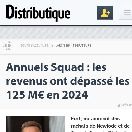
Connexion
03
JUIN
TOUTE L'ACTUALITÉ
VARS/SSII/INTÉGRATEURS
2025
Annuels Squad : les
revenus ont dépassé les
125 M€ en 2024
Inscription
RÉSUL
Fort, notamment des
rachats de Newlode et de