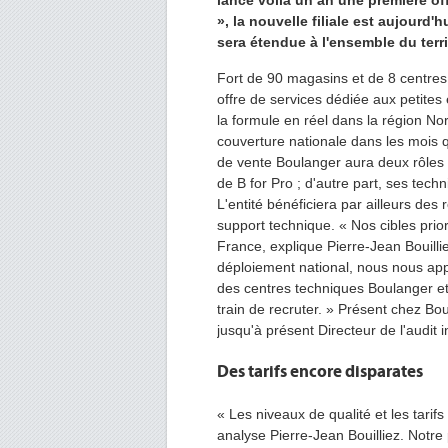
lancé voilà un an une première off
», la nouvelle filiale est aujourd
sera étendue à l'ensemble du terri
Fort de 90 magasins et de 8 centres
offre de services dédiée aux petites
la formule en réel dans la région N
couverture nationale dans les mois q
de vente Boulanger aura deux rôles :
de B for Pro ; d'autre part, ses tech
L'entité bénéficiera par ailleurs des
support technique. « Nos cibles prior
France, explique Pierre-Jean Bouilli
déploiement national, nous nous appu
des centres techniques Boulanger e
train de recruter. » Présent chez Bou
jusqu'à présent Directeur de l'audit i
Des tarifs encore disparates
« Les niveaux de qualité et les tarif
analyse Pierre-Jean Bouilliez. Notr