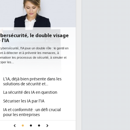
urité, le double visage
DEE: l'efficacité énergéti
bientôt une obligation po
datacenters
é, l'IA joue un double rôle : le gentil en
ter et à prévenir les menaces, à
Des datacenters plus durables et plus effic
es processus de sécurité, à simuler et
ce que recherchent les pouvoirs publics e
avec la mise en oeuvre de la nouvelle Direc
l'efficacité...
déjà bien présente dans les
Qu'est-ce que la DEE (directi
1
ons de sécurité et...
d'efficacité énergétique) ?
urité des IA en question
DEE, une pression administra
2
pour les DSI à transformer...
ser les IA par l'IA
Un outillage et des services 
3
conformité : un défi crucial
place pour répondre à...
les entreprises
Phocea DC dans les cordes po
4
A de confiance pour une IA
DEE
ûre ?