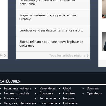
La start-up lyonnaise Wikit rachetée par
Nexpublica
Yogosha finalement repris par le rennais
Creative
Eurofiber vend ses datacenters français à Etix
Blue se refinance pour une nouvelle phase de
croissance
ts
Tous les articles régions
CATÉGORIES
Fabricants, éditeurs
Revendeurs
Cloud
Dossiers
Nouveaux produits
Économie
Carrières
Opérateurs
Grossistes
Technologie
Régions
Vars, ssii, intégrateurs
E-commerce
Entretiens