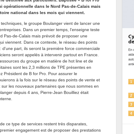
re destinée aux particuliers. Baptisée « B for Pro
'hui opérationnelle dans le Nord Pas-de-Calais mais
toire national dans les mois qui viennent.
 techniques, le groupe Boulanger vient de lancer une
 entreprises. Dans un premier temps, l'enseigne teste
ord Pas-de-Calais mais prévoit de proposer une
Cyberséc
de l'IA
ui viennent. Dans ce contexte, le réseau des points
 d'une part, ils seront la première force commerciale
En cybersécurit
niciens seront appelés à intervenir partout en France.
aidant à détec
automatiser l
 ressources du groupe en matière de hot line et de
anticiper les...
itaires sont les 2,3 millions de TPE présentes en
ez Président de B for Pro. Pour assurer le
ierons à la fois sur le réseau des points de vente et
L'IA, 
1
t sur les nouveaux partenaires que nous sommes en
soluti
langer depuis 4 ans, Pierre-Jean Bouilliez était
La séc
2
nterne.
Sécuri
3
IA et 
4
pour 
s de ce type de services restent très disparates,
Une I
5
e premier engagement est de proposer des prestations
plus s