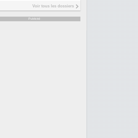
Interview de Fabrice Coquio,
5
Voir tous les dossiers
président de Digital Realty...
Trimestriels IBM : L'activité l
6
Publicité
soutient les...