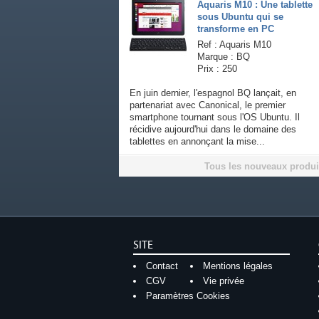
Aquaris M10 : Une tablette
sous Ubuntu qui se
transforme en PC
Ref : Aquaris M10
Marque : BQ
Prix : 250
En juin dernier, l'espagnol BQ lançait, en
partenariat avec Canonical, le premier
smartphone tournant sous l'OS Ubuntu. Il
récidive aujourd'hui dans le domaine des
tablettes en annonçant la mise...
Tous les nouveaux produi
SITE
Contact
Mentions légales
CGV
Vie privée
Paramètres Cookies