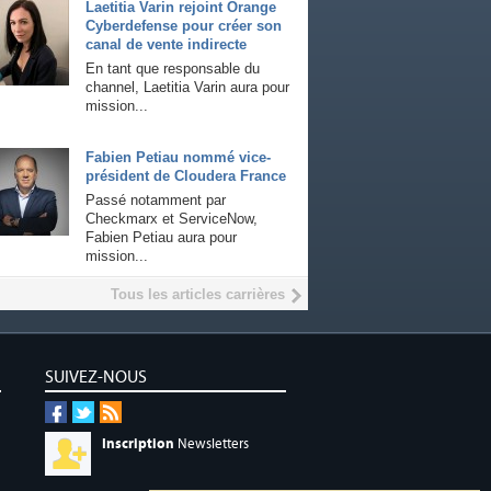
Laetitia Varin rejoint Orange
Cyberdefense pour créer son
canal de vente indirecte
En tant que responsable du
channel, Laetitia Varin aura pour
mission...
Fabien Petiau nommé vice-
président de Cloudera France
Passé notamment par
Checkmarx et ServiceNow,
Fabien Petiau aura pour
mission...
Tous les articles carrières
SUIVEZ-NOUS
Inscription
Newsletters