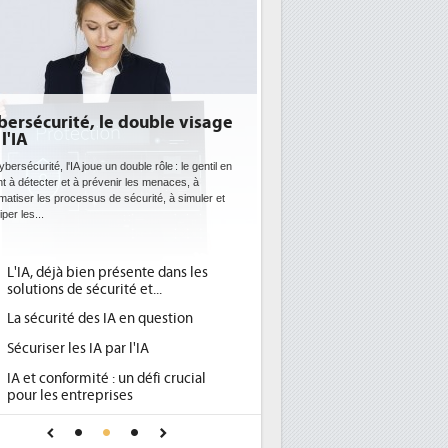
E: l'efficacité énergétique
entôt une obligation pour les
tacenters
 datacenters plus durables et plus efficaces, c'est
que recherchent les pouvoirs publics européens
c la mise en oeuvre de la nouvelle Directive sur
icacité...
Qu'est-ce que la DEE (directive
d'efficacité énergétique) ?
DEE, une pression administrative
pour les DSI à transformer...
Un outillage et des services déjà en
place pour répondre à...
Phocea DC dans les cordes pour la
DEE