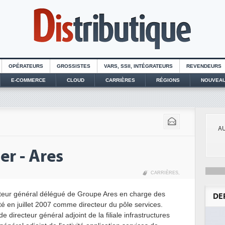
OPÉRATEURS
GROSSISTES
VARS, SSII, INTÉGRATEURS
REVENDEURS
E-COMMERCE
CLOUD
CARRIÈRES
RÉGIONS
NOUVEAU
AU
er - Ares
CARRIÈRES
,
teur général délégué de Groupe Ares en charge des
DE
été en juillet 2007 comme directeur du pôle services.
e directeur général adjoint de la filiale infrastructures