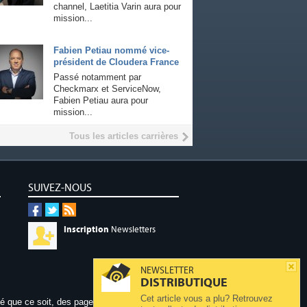
channel, Laetitia Varin aura pour
mission...
Fabien Petiau nommé vice-
président de Cloudera France
Passé notamment par
Checkmarx et ServiceNow,
Fabien Petiau aura pour
mission...
Tous les articles carrières
SUIVEZ-NOUS
Inscription
Newsletters
NEWSLETTER
DISTRIBUTIQUE
Cet article vous a plu? Retrouvez
dé que ce soit, des pages publiées sur ce site,