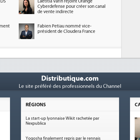
HDS
Laetitia Varin rejoint Orange
Cyberdefense pour créer son canal
de vente indirecte
ement
Fabien Petiau nommé vice-
président de Cloudera France
Distributique.com
Le site préféré des professionnels du Channel
RÉGIONS
C
La start-up lyonnaise Wikit rachetée par
Nexpublica
Yogosha finalement repris par le rennais