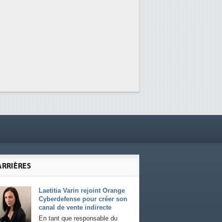
ARRIÈRES
Laetitia Varin rejoint Orange
Cyberdefense pour créer son
canal de vente indirecte
En tant que responsable du