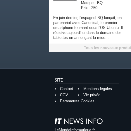
Marque : BQ
Prix : 250
En juin dernier, l'espagnol BQ lançait, en
partenariat avec Canonical, le premier
smartphone tournant sous l'OS Ubuntu. Il
récidive aujourd'hui dans le domaine des
tablettes en annonçant la mise...
Tous les nouveaux produi
SITE
Contact
Mentions légales
CGV
Vie privée
Paramètres Cookies
LeMondeInformatique.fr