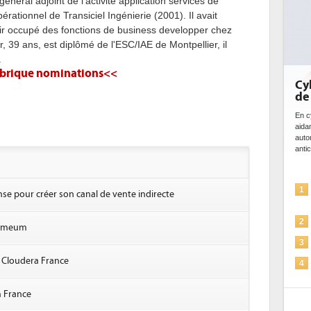
énéral adjoint de l'activité application services de
érationnel de Transiciel Ingénierie (2001). Il avait
voir occupé des fonctions de business developper chez
r, 39 ans, est diplômé de l'ESC/IAE de Montpellier, il
.
rubrique nominations<<
Cybersécurité, le double visage
DE
de l'IA
bi
da
En cybersécurité, l'IA joue un double rôle : le gentil en
aidant à détecter et à prévenir les menaces, à
Des
automatiser les processus de sécurité, à simuler et
ce 
anticiper les...
ave
l'eff
L'IA, déjà bien présente dans les
1
1
nse pour créer son canal de vente indirecte
solutions de sécurité et...
La sécurité des IA en question
2
2
Numeum
Sécuriser les IA par l'IA
3
3
 Cloudera France
IA et conformité : un défi crucial
4
pour les entreprises
4
m France
Une IA de confiance pour une IA
5
plus sûre ?