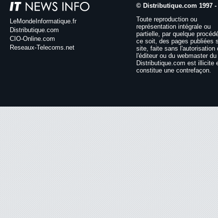
© Distributique.com 1997 -
Toute reproduction ou
LeMondeInformatique.fr
représentation intégrale ou
Distributique.com
partielle, par quelque procéd
CIO-Online.com
ce soit, des pages publiées 
Reseaux-Telecoms.net
site, faite sans l'autorisation
l'éditeur ou du webmaster du 
Distributique.com est illicite 
constitue une contrefaçon.