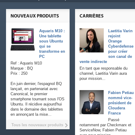
NOUVEAUX PRODUITS
CARRIÈRES
Aquaris M10 :
Laetitia Varin
Une tablette
rejoint
sous Ubuntu
Orange
qui se
Cyberdefense
transforme en
pour créer
PC
son canal de
vente indirecte
Ref : Aquaris M10
Marque : BQ
En tant que responsable du
Prix : 250
channel, Laetitia Varin aura
pour mission...
En juin dernier, l'espagnol BQ
lançait, en partenariat avec
Fabien Petiau
Canonical, le premier
nommé vice-
smartphone tournant sous l'OS
président de
Ubuntu. Il récidive aujourd'hui
Cloudera
dans le domaine des tablettes
France
en annonçant la mise...
Passé
Tous les nouveaux produits
notamment par Checkmarx et
ServiceNow, Fabien Petiau