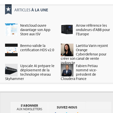
À LA UNE
ARTICLES
Nextcloud ouvre
Arrow référence les
davantage son App
onduleurs d'ABB pour
Store aux ISV
l'Europe
Beemo valide la
Laetitia Varin rejoint
certification HDS v2.0
Orange
Cyberdefense pour
créer son canal de vente
indirecte
Upscale AI prépare le
Fabien Petiau
déploiement de la
nommé vice-
technologie réseau
président de
Skyhammer
Cloudera France
S'ABONNER
SUIVEZ-NOUS
AUX NEWSLETTERS