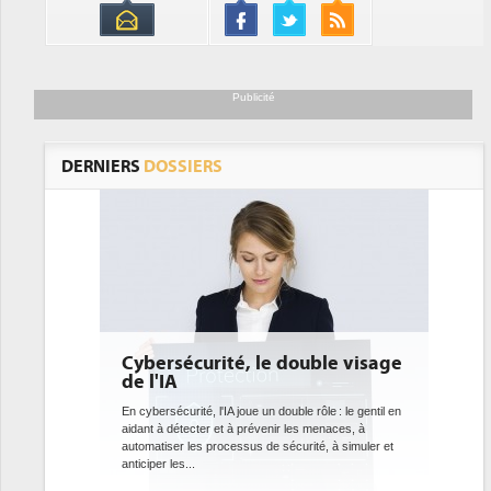
Publicité
DERNIERS
DOSSIERS
uble visage
DEE: l'efficacité énergétique
bientôt une obligation pour les
datacenters
 rôle : le gentil en
s menaces, à
Des datacenters plus durables et plus efficaces, c'est
ité, à simuler et
ce que recherchent les pouvoirs publics européens
avec la mise en oeuvre de la nouvelle Directive sur
l'efficacité...