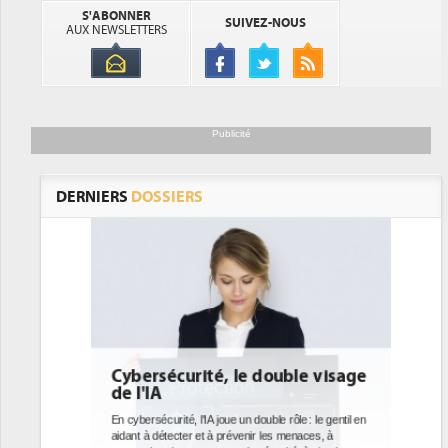
S'ABONNER
SUIVEZ-NOUS
AUX NEWSLETTERS
Publicité
DERNIERS
DOSSIERS
ble visage
DEE: l'efficacité énergétique
bientôt une obligation pour les
datacenters
ôle : le gentil en
menaces, à
Des datacenters plus durables et plus efficaces, c'est