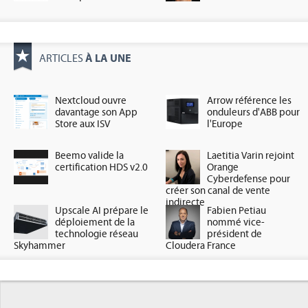
À LA UNE
ARTICLES
Nextcloud ouvre
Arrow référence les
davantage son App
onduleurs d'ABB pour
Store aux ISV
l'Europe
Beemo valide la
Laetitia Varin rejoint
certification HDS v2.0
Orange
Cyberdefense pour
créer son canal de vente
indirecte
Upscale AI prépare le
Fabien Petiau
déploiement de la
nommé vice-
technologie réseau
président de
Skyhammer
Cloudera France