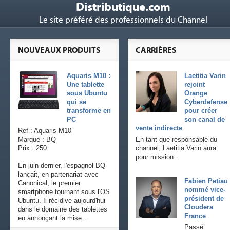
Distributique.com
Le site préféré des professionnels du Channel
NOUVEAUX PRODUITS
CARRIÈRES
Aquaris M10 :
Laetitia Varin
Une tablette
rejoint
sous Ubuntu
Orange
qui se
Cyberdefense
transforme en
pour créer
PC
son canal de
vente indirecte
Ref : Aquaris M10
Marque : BQ
En tant que responsable du
Prix : 250
channel, Laetitia Varin aura
pour mission...
En juin dernier, l'espagnol BQ
lançait, en partenariat avec
Fabien Petiau
Canonical, le premier
nommé vice-
smartphone tournant sous l'OS
président de
Ubuntu. Il récidive aujourd'hui
Cloudera
dans le domaine des tablettes
France
en annonçant la mise...
Passé