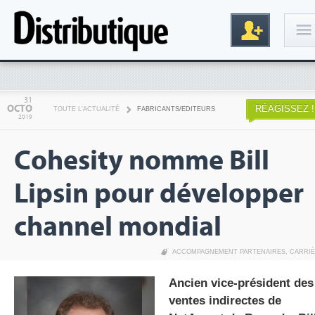
Connexion
31
OCTO
RÉAGISSEZ !
TOUTE L'ACTUALITÉ
FABRICANTS/EDITEURS
2019
Cohesity nomme Bill
Lipsin pour développer
channel mondial
Inscription
ACCOMPAGNEMENT PARTENAIRES
,
CARRI
Ancien vice-président des
ventes indirectes de