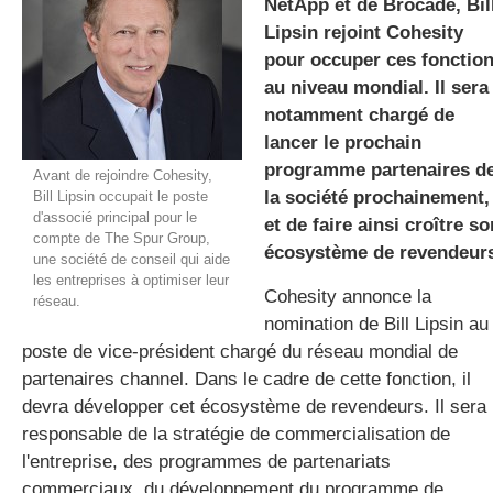
NetApp et de Brocade, Bil
Lipsin rejoint Cohesity
pour occuper ces fonctio
gratuite
au niveau mondial. Il sera
notamment chargé de
lancer le prochain
programme partenaires d
Avant de rejoindre Cohesity,
la société prochainement,
Bill Lipsin occupait le poste
d'associé principal pour le
et de faire ainsi croître so
compte de The Spur Group,
écosystème de revendeur
une société de conseil qui aide
les entreprises à optimiser leur
Cohesity annonce la
réseau.
nomination de Bill Lipsin au
poste de vice-président chargé du réseau mondial de
partenaires channel. Dans le cadre de cette fonction, il
devra développer cet écosystème de revendeurs. Il sera
responsable de la stratégie de commercialisation de
l'entreprise, des programmes de partenariats
commerciaux, du développement du programme de