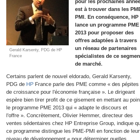
pour les prochaines anné
est à trouver dans les PM
PMI. En conséquence, HP
gratuite
lance un programme PME
2013 pour proposer des
offres adaptées à travers
un réseau de partenaires
Gerald Karsenty, PDG de HP
spécialistes de ce segmen
France
de marché.
Certains parlent de nouvel eldorado, Gerald Karsenty,
PDG de
HP
France parle des PME comme « des pépites
de croissance pour l'économie française ». Le dirigeant
espère bien tirer profit de ce gisement en mettant au poin
le programme PME 2013 qui « adapte le discours et
l'offre ». Concrètement, Olivier Hemmer, directeur des
ventes sédentaires chez HP Entreprise Group, indique q
ce programme distingue les PME-PMI en fonction de leur
niveau de développement « pour déterminer quelles