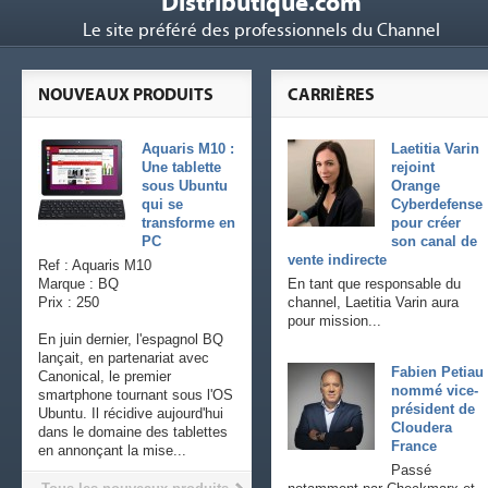
Distributique.com
Le site préféré des professionnels du Channel
NOUVEAUX PRODUITS
CARRIÈRES
Aquaris M10 :
Laetitia Varin
Une tablette
rejoint
sous Ubuntu
Orange
qui se
Cyberdefense
transforme en
pour créer
PC
son canal de
vente indirecte
Ref : Aquaris M10
Marque : BQ
En tant que responsable du
Prix : 250
channel, Laetitia Varin aura
pour mission...
En juin dernier, l'espagnol BQ
lançait, en partenariat avec
Fabien Petiau
Canonical, le premier
nommé vice-
smartphone tournant sous l'OS
président de
Ubuntu. Il récidive aujourd'hui
Cloudera
dans le domaine des tablettes
France
en annonçant la mise...
Passé