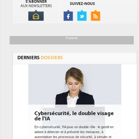
S'ABONNER
SUIVEZ-NOUS
AUX NEWSLETTERS
Publicité
DERNIERS
DOSSIERS
le visage
DEE: l'efficacité énergétique
bientôt une obligation pour les
datacenters
 : le gentil en
naces, à
Des datacenters plus durables et plus efficaces, c'est
 à simuler et
ce que recherchent les pouvoirs publics européens