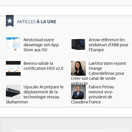
À LA UNE
ARTICLES
Nextcloud ouvre
Arrow référence les
davantage son App
onduleurs d'ABB pour
Store aux ISV
l'Europe
Beemo valide la
Laetitia Varin rejoint
certification HDS v2.0
Orange
Cyberdefense pour
créer son canal de vente
indirecte
Upscale AI prépare le
Fabien Petiau
déploiement de la
nommé vice-
technologie réseau
président de
Skyhammer
Cloudera France