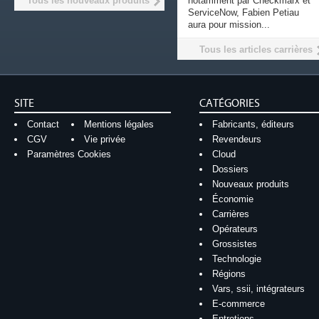
Tous les nouveaux produits
notamment par Checkmarx et
ServiceNow, Fabien Petiau
aura pour mission...
Tous les articles carrières
SITE
CATÉGORIES
Contact
Mentions légales
Fabricants, éditeurs
CGV
Vie privée
Revendeurs
Paramètres Cookies
Cloud
Dossiers
Nouveaux produits
Économie
Carrières
Opérateurs
Grossistes
Technologie
Régions
Vars, ssii, intégrateurs
E-commerce
Entretiens