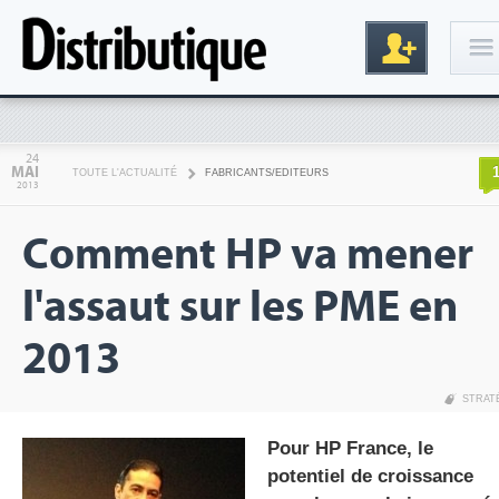
Connexion
24
MAI
TOUTE L'ACTUALITÉ
FABRICANTS/EDITEURS
2013
Comment HP va mener
l'assaut sur les PME en
2013
Inscription
STRAT
Pour HP France, le
potentiel de croissance