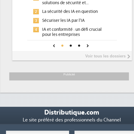
solutions de sécurité et...
d'efficacité 
La sécurité des IA en question
DEE, une pre
2
2
pour les DSI 
Sécuriser les IA par l'IA
3
Un outillage
3
IA et conformité : un défi crucial
4
place pour r
pour les entreprises
Phocea DC da
4
Une IA de confiance pour une IA
5
DEE
plus sûre ?
Interview de
5
Voir tous les dossiers
président de 
Trimestriels 
6
soutient les..
Publicité
Distributique.com
Le site préféré des professionnels du Channel