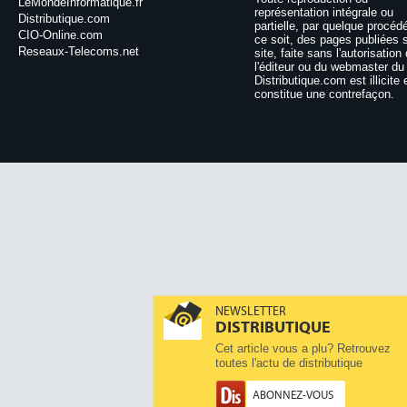
LeMondeInformatique.fr
représentation intégrale ou
Distributique.com
partielle, par quelque procéd
CIO-Online.com
ce soit, des pages publiées 
Reseaux-Telecoms.net
site, faite sans l'autorisation
l'éditeur ou du webmaster du 
Distributique.com est illicite 
constitue une contrefaçon.
NEWSLETTER
DISTRIBUTIQUE
Cet article vous a plu? Retrouvez
toutes l'actu de distributique
ABONNEZ-VOUS