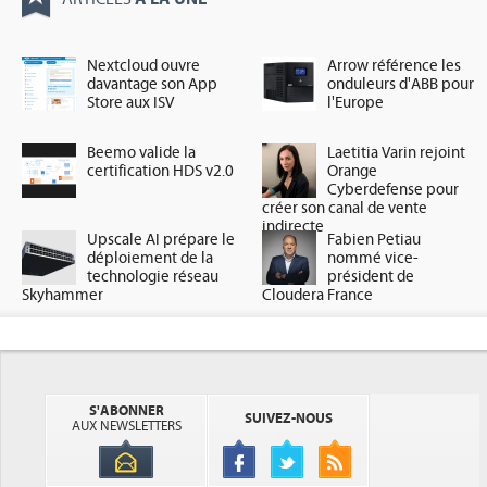
Nextcloud ouvre
Arrow référence les
davantage son App
onduleurs d'ABB pour
Store aux ISV
l'Europe
Beemo valide la
Laetitia Varin rejoint
certification HDS v2.0
Orange
Cyberdefense pour
créer son canal de vente
indirecte
Upscale AI prépare le
Fabien Petiau
déploiement de la
nommé vice-
technologie réseau
président de
Skyhammer
Cloudera France
S'ABONNER
SUIVEZ-NOUS
AUX NEWSLETTERS