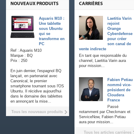
NOUVEAUX PRODUITS
CARRIÈRES
Aquaris M10 :
Laetitia Varin
Une tablette
rejoint
sous Ubuntu
Orange
qui se
Cyberdefense
transforme en
pour créer
PC
son canal de
vente indirecte
Ref : Aquaris M10
Marque : BQ
En tant que responsable du
Prix : 250
channel, Laetitia Varin aura
pour mission...
En juin dernier, l'espagnol BQ
lançait, en partenariat avec
Fabien Petiau
Canonical, le premier
nommé vice-
smartphone tournant sous l'OS
président de
Ubuntu. Il récidive aujourd'hui
Cloudera
dans le domaine des tablettes
France
en annonçant la mise...
Passé
Tous les nouveaux produits
notamment par Checkmarx et
ServiceNow, Fabien Petiau
aura pour mission...
Tous les articles carrières