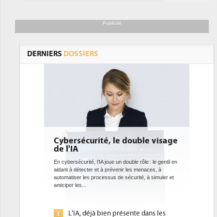
Publicité
DERNIERS
DOSSIERS
Cybersécurité, le double visage
DEE: l'effica
de l'IA
bientôt une o
datacenters
En cybersécurité, l'IA joue un double rôle : le gentil en
aidant à détecter et à prévenir les menaces, à
Des datacenters plus d
automatiser les processus de sécurité, à simuler et
ce que recherchent le
anticiper les...
avec la mise en oeuvre
l'efficacité...
L'IA, déjà bien présente dans les
Qu'est-ce qu
1
1