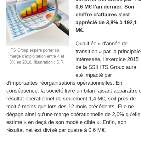
0,6 M€ l'an dernier. Son
chiffre d'affaires s'est
apprécié de 3,8% à 192,1
gratuite
M€.
Qualifiée « d'année de
ITS Group espère porter sa
transition » par la principale
marge d'exploitation entre 4 et
intéressée, l'exercice 2015
5% en 2016. Illustration : D.R.
de la SSII ITS Group aura
été impacté par
d'importantes réorganisations opérationnelles. En
conséquence, la société livre un bilan faisant apparaître 
résultat opérationnel de seulement 1,4 M€, soit près de
moitié moins que lors des 12 mois précédents. Elle ne
dégage ainsi qu'une marge opérationnelle de 2,6% qu'elle
estime « en deçà de son modèle cible ». Enfin, son
résultat net est divisé par quatre à 0,6 M€.