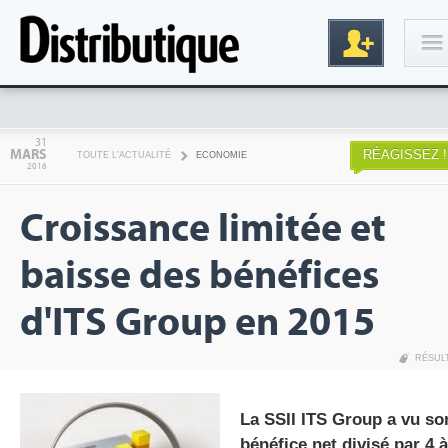
Connexion
31
MARS
RÉAGISSEZ !
TOUTE L'ACTUALITÉ
ECONOMIE
2016
Croissance limitée et
baisse des bénéfices
d'ITS Group en 2015
Inscription
RÉSUL
La SSII ITS Group a vu so
bénéfice net divisé par 4 à