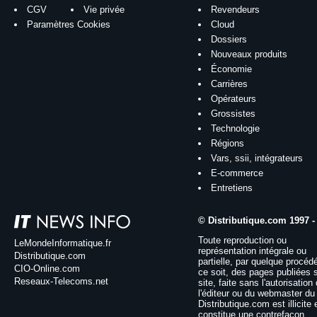
CGV
Vie privée
Revendeurs
Paramètres Cookies
Cloud
Dossiers
Nouveaux produits
Économie
Carrières
Opérateurs
Grossistes
Technologie
Régions
Vars, ssii, intégrateurs
E-commerce
Entretiens
© Distributique.com 1997 -
Toute reproduction ou
LeMondeInformatique.fr
représentation intégrale ou
Distributique.com
partielle, par quelque procéd
CIO-Online.com
ce soit, des pages publiées 
Reseaux-Telecoms.net
site, faite sans l'autorisation
l'éditeur ou du webmaster du 
Distributique.com est illicite 
constitue une contrefaçon.