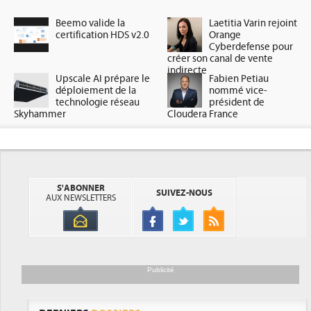
Beemo valide la
Laetitia Varin rejoint
certification HDS v2.0
Orange
Cyberdefense pour
créer son canal de vente
indirecte
Upscale AI prépare le
Fabien Petiau
déploiement de la
nommé vice-
technologie réseau
président de
Skyhammer
Cloudera France
S'ABONNER
SUIVEZ-NOUS
AUX NEWSLETTERS
Publicité