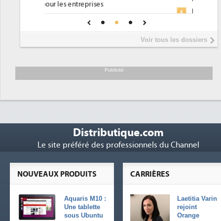
Phocea DC dans les cordes pour la
4
une IA
DEE
Interview de Fabrice Coquio,
5
Voir tous les dossiers
président de Digital Realty...
Trimestriels IBM : L'activité logicielle
6
soutient les...
Publicité
Distributique.com
Le site préféré des professionnels du Channel
NOUVEAUX PRODUITS
CARRIÈRES
Aquaris M10 :
Laetitia Varin
Une tablette
rejoint
sous Ubuntu
Orange