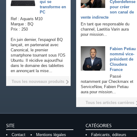
qui se
Cyberdefense
transforme en
pour créer
PC
son canal de
vente indirecte
Ref : Aquaris M10
Marque : BQ
En tant que responsable du
Prix : 250
channel, Laetitia Varin aura
pour mission...
En juin dernier, l'espagnol BQ
lançait, en partenariat avec
Fabien Petiau
Canonical, le premier
nommé vice-
smartphone tournant sous l'OS
président de
Ubuntu. Il récidive aujourd'hui
Cloudera
dans le domaine des tablettes
France
en annonçant la mise...
Passé
Tous les nouveaux produits
notamment par Checkmarx et
ServiceNow, Fabien Petiau
aura pour mission...
Tous les articles carrières
SITE
CATÉGORIES
Contact
Mentions légales
Fabricants, éditeurs