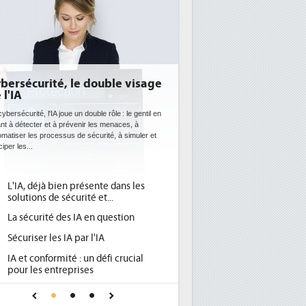
DEE: l'efficacité énergétique
bientôt une obligation pour les
datacenters
es datacenters plus durables et plus efficaces, c'est
e que recherchent les pouvoirs publics européens
vec la mise en oeuvre de la nouvelle Directive sur
efficacité...
Qu'est-ce que la DEE (directive
1
d'efficacité énergétique) ?
DEE, une pression administrative
2
pour les DSI à transformer...
Un outillage et des services déjà en
3
place pour répondre à...
Phocea DC dans les cordes pour la
4
DEE