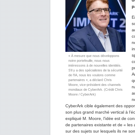
d
p
E
s
a
c
n
i
s
« À mesure que nous développons
notre portefeuille, nous nous
c
intéressons à de nouvelles identités.
p
S’il y a des spécialistes de la sécurité
A
de l'IA, nous les voulons comme
partenaires », a déclaré Chris
q
Moore, vice-président des channels
n
mondiaux de CyberArk. (Crédit Chris
a
Moore / CyberArk)
n
CyberArk cible également des opport
son plus grand marché vertical à l'
expliqué M. Moore, l'idée est de con
de partenaires existante et de « les
sur des sujets sur lesquels ils ne 