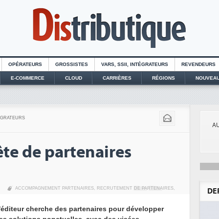
OPÉRATEURS
GROSSISTES
VARS, SSII, INTÉGRATEURS
REVENDEURS
E-COMMERCE
CLOUD
CARRIÈRES
RÉGIONS
NOUVEAU
TÉGRATEURS
AU
te de partenaires
ACCOMPAGNEMENT PARTENAIRES
,
RECRUTEMENT DE PARTENAIRES
,
DE
'éditeur cherche des partenaires pour développer