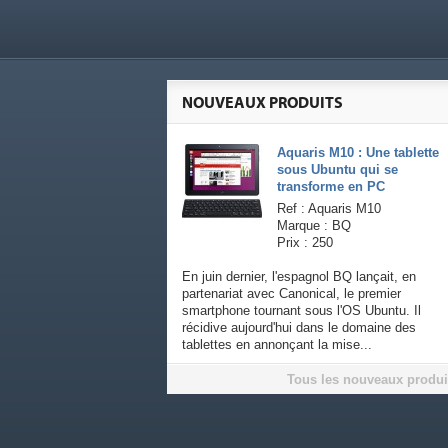
NOUVEAUX PRODUITS
Aquaris M10 : Une tablette
sous Ubuntu qui se
transforme en PC
Ref : Aquaris M10
Marque : BQ
Prix : 250
En juin dernier, l'espagnol BQ lançait, en
partenariat avec Canonical, le premier
smartphone tournant sous l'OS Ubuntu. Il
récidive aujourd'hui dans le domaine des
tablettes en annonçant la mise...
Tous les nouveaux produi