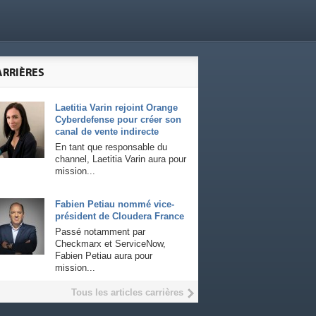
ARRIÈRES
Laetitia Varin rejoint Orange
Cyberdefense pour créer son
canal de vente indirecte
En tant que responsable du
channel, Laetitia Varin aura pour
mission...
Fabien Petiau nommé vice-
président de Cloudera France
Passé notamment par
Checkmarx et ServiceNow,
Fabien Petiau aura pour
mission...
Tous les articles carrières