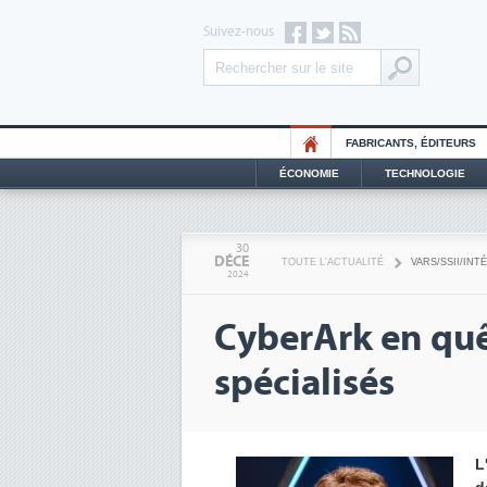
Suivez-nous
FABRICANTS, ÉDITEURS
ÉCONOMIE
TECHNOLOGIE
30
DÉCE
TOUTE L'ACTUALITÉ
VARS/SSII/IN
2024
CyberArk en quê
spécialisés
L