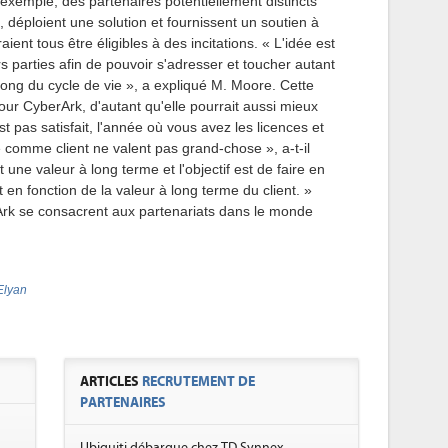
exemple, des partenaires potentiellement distincts
 déploient une solution et fournissent un soutien à
ient tous être éligibles à des incitations. « L'idée est
 parties afin de pouvoir s'adresser et toucher autant
long du cycle de vie », a expliqué M. Moore. Cette
our CyberArk, d'autant qu'elle pourrait aussi mieux
n'est pas satisfait, l'année où vous avez les licences et
e comme client ne valent pas grand-chose », a-t-il
 une valeur à long terme et l'objectif est de faire en
 en fonction de la valeur à long terme du client. »
rk se consacrent aux partenariats dans le monde
Elyan
ARTICLES
RECRUTEMENT DE
PARTENAIRES