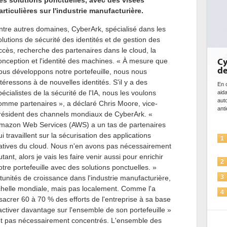
es solutions ponctuelles, avec des visées
articulières sur l'industrie manufacturière.
ntre autres domaines, CyberArk, spécialisé dans les
olutions de sécurité des identités et de gestion des
ccès, recherche des partenaires dans le cloud, la
onception et l'identité des machines. « À mesure que
Cybersécurité, le double visage
de l'IA
ous développons notre portefeuille, nous nous
ntéressons à de nouvelles identités. S'il y a des
En cybersécurité, l'IA joue un double rôle : le gentil en
pécialistes de la sécurité de l'IA, nous les voulons
aidant à détecter et à prévenir les menaces, à
D
automatiser les processus de sécurité, à simuler et
c
omme partenaires », a déclaré Chris Moore, vice-
anticiper les...
a
résident des channels mondiaux de CyberArk. «
l'
mazon Web Services (AWS) a un tas de partenaires
ui travaillent sur la sécurisation des applications
L'IA, déjà bien présente dans les
1
atives du cloud. Nous n'en avons pas nécessairement
solutions de sécurité et...
utant, alors je vais les faire venir aussi pour enrichir
La sécurité des IA en question
2
otre portefeuille avec des solutions ponctuelles. »
Sécuriser les IA par l'IA
unités de croissance dans l'industrie manufacturière,
3
échelle mondiale, mais pas localement. Comme l'a
IA et conformité : un défi crucial
4
sacrer 60 à 70 % des efforts de l'entreprise à sa base
pour les entreprises
 activer davantage sur l'ensemble de son portefeuille »
Une IA de confiance pour une IA
5
sont pas nécessairement concentrés. L'ensemble des
plus sûre ?