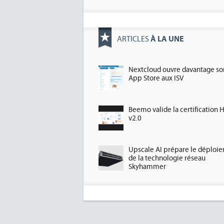
À LA UNE
ARTICLES
Nextcloud ouvre davantage so
App Store aux ISV
Beemo valide la certification 
v2.0
Upscale AI prépare le déploi
de la technologie réseau
Skyhammer