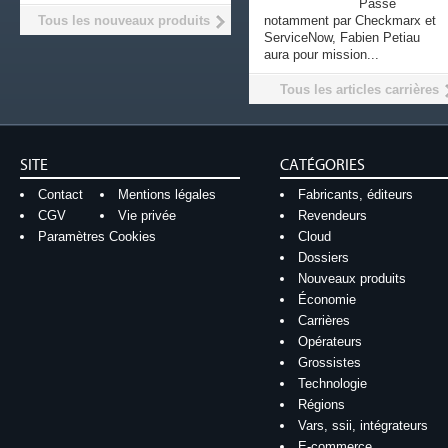
Passé
Tous les nouveaux produits
notamment par Checkmarx et
ServiceNow, Fabien Petiau
aura pour mission...
Tous les articles carrières
SITE
CATÉGORIES
Contact
Mentions légales
Fabricants, éditeurs
CGV
Vie privée
Revendeurs
Paramètres Cookies
Cloud
Dossiers
Nouveaux produits
Économie
Carrières
Opérateurs
Grossistes
Technologie
Régions
Vars, ssii, intégrateurs
E-commerce