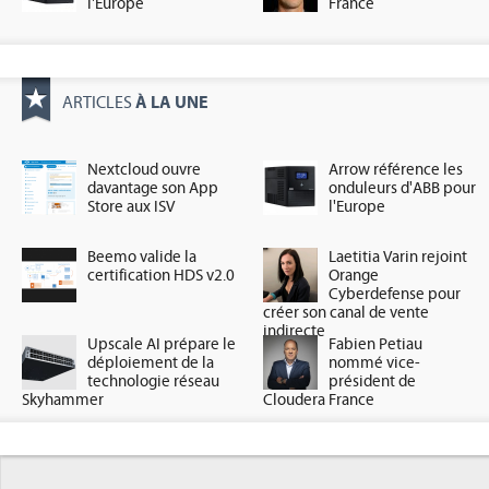
l'Europe
France
À LA UNE
ARTICLES
Nextcloud ouvre
Arrow référence les
davantage son App
onduleurs d'ABB pour
Store aux ISV
l'Europe
Beemo valide la
Laetitia Varin rejoint
certification HDS v2.0
Orange
Cyberdefense pour
créer son canal de vente
indirecte
Upscale AI prépare le
Fabien Petiau
déploiement de la
nommé vice-
technologie réseau
président de
Skyhammer
Cloudera France