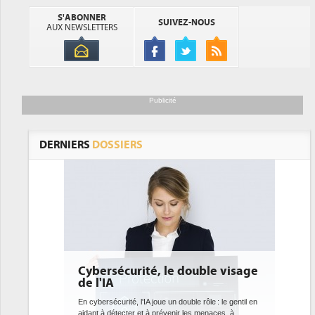
S'ABONNER
SUIVEZ-NOUS
AUX NEWSLETTERS
Publicité
DERNIERS
DOSSIERS
Cybersécurité, le double visage
DEE: l'e
de l'IA
bientôt 
datacen
En cybersécurité, l'IA joue un double rôle : le gentil en
aidant à détecter et à prévenir les menaces, à
Des datacenter