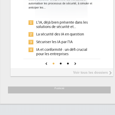
automatiser les processus de sécurité, à simuler et
ce que recherc
anticiper les...
avec la mise e
l'efficacité...
L'IA, déjà bien présente dans les
Qu'est
1
1
solutions de sécurité et...
d'effi
La sécurité des IA en question
DEE, u
2
2
pour le
Sécuriser les IA par l'IA
3
Un out
3
IA et conformité : un défi crucial
4
place 
pour les entreprises
Phocea
4
Une IA de confiance pour une IA
5
DEE
plus sûre ?
Interv
5
Voir tous les dossiers
préside
Trimest
6
soutien
Publicité