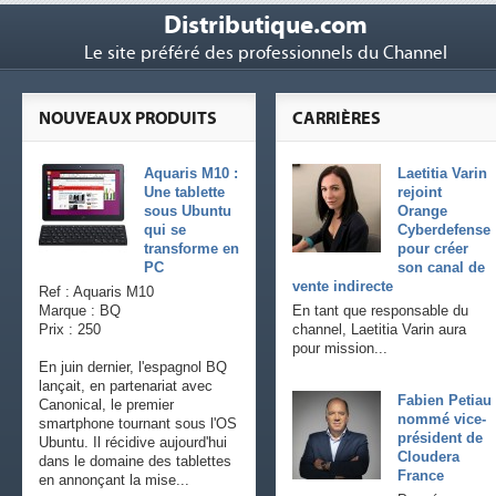
Distributique.com
Le site préféré des professionnels du Channel
NOUVEAUX PRODUITS
CARRIÈRES
Aquaris M10 :
Laetitia Varin
Une tablette
rejoint
sous Ubuntu
Orange
qui se
Cyberdefense
transforme en
pour créer
PC
son canal de
vente indirecte
Ref : Aquaris M10
Marque : BQ
En tant que responsable du
Prix : 250
channel, Laetitia Varin aura
pour mission...
En juin dernier, l'espagnol BQ
lançait, en partenariat avec
Fabien Petiau
Canonical, le premier
nommé vice-
smartphone tournant sous l'OS
président de
Ubuntu. Il récidive aujourd'hui
Cloudera
dans le domaine des tablettes
France
en annonçant la mise...