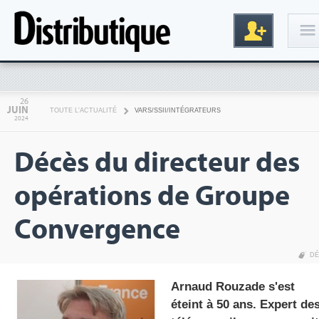
Connexion
26
JUIN
TOUTE L'ACTUALITÉ
VARS/SSII/INTÉGRATEURS
2024
Décès du directeur des
opérations de Groupe
Convergence
Inscription
DÉ
Arnaud Rouzade s'est
éteint à 50 ans. Expert de