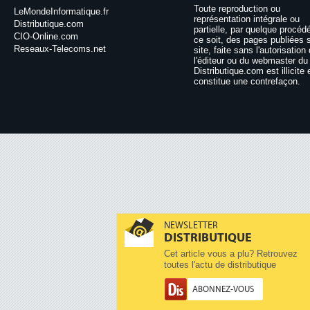
Toute reproduction ou
LeMondeInformatique.fr
représentation intégrale ou
Distributique.com
partielle, par quelque procéd
CIO-Online.com
ce soit, des pages publiées 
Reseaux-Telecoms.net
site, faite sans l'autorisation
l'éditeur ou du webmaster du 
Distributique.com est illicite 
constitue une contrefaçon.
NEWSLETTER
DISTRIBUTIQUE
Cet article vous a plu? Retrouvez
toutes l'actu de distributique
ABONNEZ-VOUS