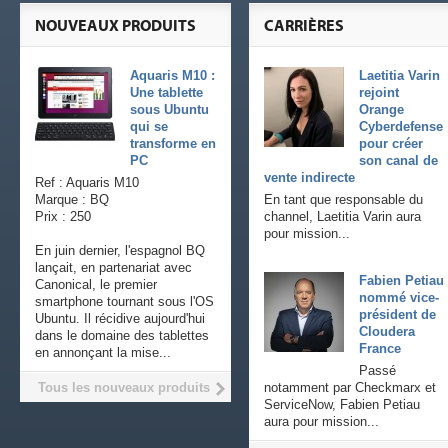
NOUVEAUX PRODUITS
CARRIÈRES
Aquaris M10 :
Laetitia Varin
Une tablette
rejoint
sous Ubuntu
Orange
qui se
Cyberdefense
transforme en
pour créer
PC
son canal de
vente indirecte
Ref : Aquaris M10
Marque : BQ
En tant que responsable du
Prix : 250
channel, Laetitia Varin aura
pour mission...
En juin dernier, l'espagnol BQ
lançait, en partenariat avec
Fabien Petiau
Canonical, le premier
nommé vice-
smartphone tournant sous l'OS
président de
Ubuntu. Il récidive aujourd'hui
Cloudera
dans le domaine des tablettes
France
en annonçant la mise...
Passé
Tous les nouveaux produits
notamment par Checkmarx et
ServiceNow, Fabien Petiau
aura pour mission...