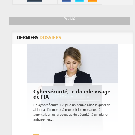
Publicité
DERNIERS
DOSSIERS
ouble visage
DEE: l'efficacité énergétique
bientôt une obligation pour les
datacenters
le rôle : le gentil en
es menaces, à
Des datacenters plus durables et plus efficaces, c'est
urité, à simuler et
ce que recherchent les pouvoirs publics européens
avec la mise en oeuvre de la nouvelle Directive sur
l'efficacité...