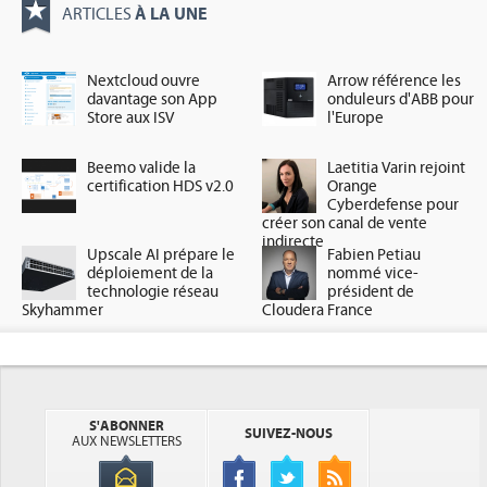
À LA UNE
ARTICLES
Nextcloud ouvre
Arrow référence les
davantage son App
onduleurs d'ABB pour
Store aux ISV
l'Europe
Beemo valide la
Laetitia Varin rejoint
certification HDS v2.0
Orange
Cyberdefense pour
créer son canal de vente
indirecte
Upscale AI prépare le
Fabien Petiau
déploiement de la
nommé vice-
technologie réseau
président de
Skyhammer
Cloudera France
S'ABONNER
SUIVEZ-NOUS
AUX NEWSLETTERS