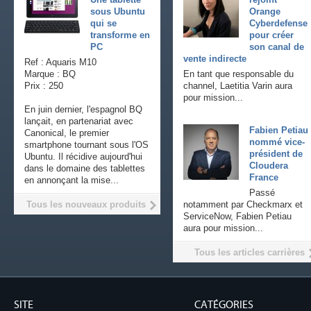
sous Ubuntu
Orange
qui se
Cyberdefense
transforme en
pour créer
PC
son canal de
vente indirecte
Ref : Aquaris M10
Marque : BQ
En tant que responsable du
Prix : 250
channel, Laetitia Varin aura
pour mission...
En juin dernier, l'espagnol BQ
lançait, en partenariat avec
Fabien Petiau
Canonical, le premier
nommé vice-
smartphone tournant sous l'OS
président de
Ubuntu. Il récidive aujourd'hui
Cloudera
dans le domaine des tablettes
France
en annonçant la mise...
Passé
Tous les nouveaux produits
notamment par Checkmarx et
ServiceNow, Fabien Petiau
aura pour mission...
Tous les articles carrières
SITE
CATÉGORIES