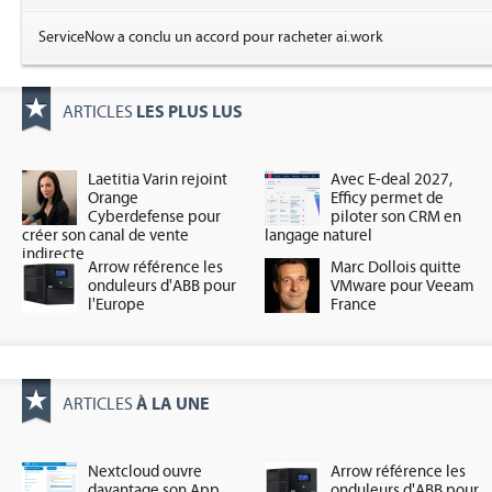
ServiceNow a conclu un accord pour racheter ai.work
LES PLUS LUS
ARTICLES
Laetitia Varin rejoint
Avec E-deal 2027,
Orange
Efficy permet de
Cyberdefense pour
piloter son CRM en
créer son canal de vente
langage naturel
indirecte
Arrow référence les
Marc Dollois quitte
onduleurs d'ABB pour
VMware pour Veeam
l'Europe
France
À LA UNE
ARTICLES
Nextcloud ouvre
Arrow référence les
davantage son App
onduleurs d'ABB pour