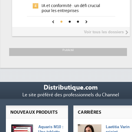
Un outillage
3
IA et conformité : un défi crucial
4
place pour r
pour les entreprises
Phocea DC da
4
Une IA de confiance pour une IA
5
DEE
plus sûre ?
Interview de
5
Voir tous les dossiers
président de 
Trimestriels 
6
soutient les..
Publicité
Distributique.com
Le site préféré des professionnels du Channel
NOUVEAUX PRODUITS
CARRIÈRES
Aquaris M10 :
Laetitia Varin
Une tablette
rejoint