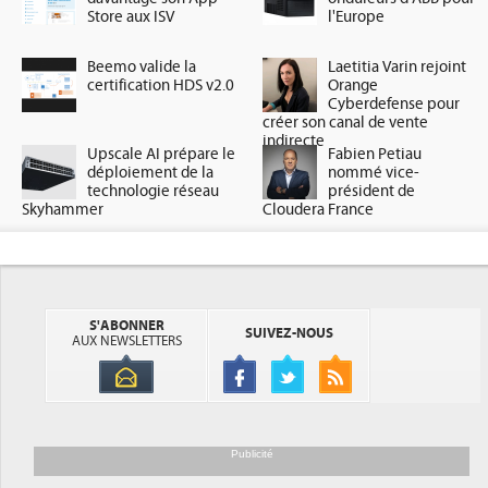
Store aux ISV
l'Europe
Beemo valide la
Laetitia Varin rejoint
certification HDS v2.0
Orange
Cyberdefense pour
créer son canal de vente
indirecte
Upscale AI prépare le
Fabien Petiau
déploiement de la
nommé vice-
technologie réseau
président de
Skyhammer
Cloudera France
S'ABONNER
SUIVEZ-NOUS
AUX NEWSLETTERS
Publicité