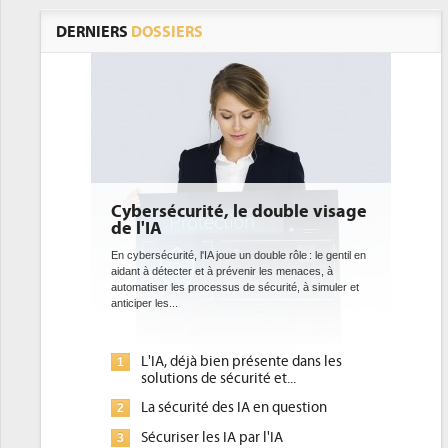
DERNIERS
DOSSIERS
Cybersécurité, le double visage
DEE: l'effica
de l'IA
bientôt une o
datacenters
En cybersécurité, l'IA joue un double rôle : le gentil en
aidant à détecter et à prévenir les menaces, à
Des datacenters plus d
automatiser les processus de sécurité, à simuler et
ce que recherchent le
anticiper les...
avec la mise en oeuvre
l'efficacité...
L'IA, déjà bien présente dans les
Qu'est-ce qu
1
1
solutions de sécurité et...
d'efficacité 
La sécurité des IA en question
DEE, une pre
2
2
pour les DSI 
Sécuriser les IA par l'IA
3