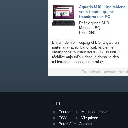
Aquaris M10 : Une tablette
sous Ubuntu qui se
transforme en PC
Ref : Aquaris M10
Marque : BQ
Prix : 250
En juin dernier, l'espagnol BQ lançait, en
partenariat avec Canonical, le premier
smartphone tournant sous l'OS Ubuntu. Il
récidive aujourd'hui dans le domaine des
tablettes en annonçant la mise...
Tous les nouveaux produi
SITE
Contact
Mentions légales
CGV
Vie privée
Paramètres Cookies