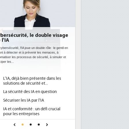
 double visage
DEE: l'efficacité énergétique
bientôt une obligation pour les
datacenters
ouble rôle : le gentil en
r les menaces, à
Des datacenters plus durables et plus efficaces, c'est
écurité, à simuler et
ce que recherchent les pouvoirs publics européens
avec la mise en oeuvre de la nouvelle Directive sur
l'efficacité...
sente dans les
Qu'est-ce que la DEE (directive
1
é et...
d'efficacité énergétique) ?
 en question
DEE, une pression administrative
2
pour les DSI à transformer...
 l'IA
Un outillage et des services déjà en
3
n défi crucial
place pour répondre à...
es
Phocea DC dans les cordes pour la
4
e pour une IA
DEE