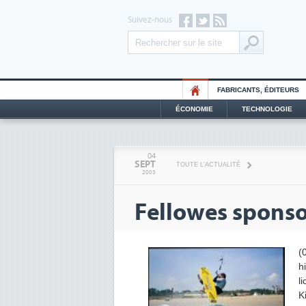
Suivez-nous
FABRICANTS, ÉDITEURS
ÉCONOMIE
TECHNOLOGIE
04
SEPT
TOUTE L'ACTUALITÉ
2003
Fellowes sponsor
(
h
l
K