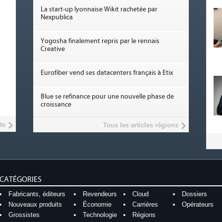
La start-up lyonnaise Wikit rachetée par
Nexpublica
Yogosha finalement repris par le rennais
Creative
Eurofiber vend ses datacenters français à Etix
Blue se refinance pour une nouvelle phase de
croissance
ts
Tous les articles régions
CATÉGORIES
Fabricants, éditeurs
Revendeurs
Cloud
Dossiers
Nouveaux produits
Économie
Carrières
Opérateurs
Grossistes
Technologie
Régions