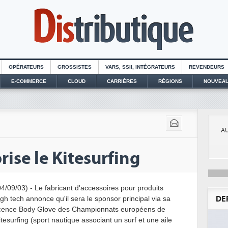
OPÉRATEURS
GROSSISTES
VARS, SSII, INTÉGRATEURS
REVENDEURS
E-COMMERCE
CLOUD
CARRIÈRES
RÉGIONS
NOUVEAU
AU
ise le Kitesurfing
04/09/03) - Le fabricant d'accessoires pour produits
igh tech annonce qu'il sera le sponsor principal via sa
DE
icence Body Glove des Championnats européens de
itesurfing (sport nautique associant un surf et une aile