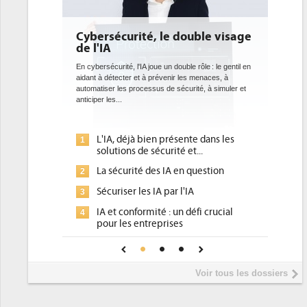
Cybersécurité, le double visage
DEE:
de l'IA
bien
data
En cybersécurité, l'IA joue un double rôle : le gentil en
aidant à détecter et à prévenir les menaces, à
Des dat
automatiser les processus de sécurité, à simuler et
ce que 
anticiper les...
avec la
l'efficac
L'IA, déjà bien présente dans les
Q
1
1
solutions de sécurité et...
d
La sécurité des IA en question
D
2
2
p
Sécuriser les IA par l'IA
3
U
3
IA et conformité : un défi crucial
4
p
pour les entreprises
P
4
Une IA de confiance pour une IA
5
plus sûre ?
I
5
Voir tous les dossiers
p
T
6