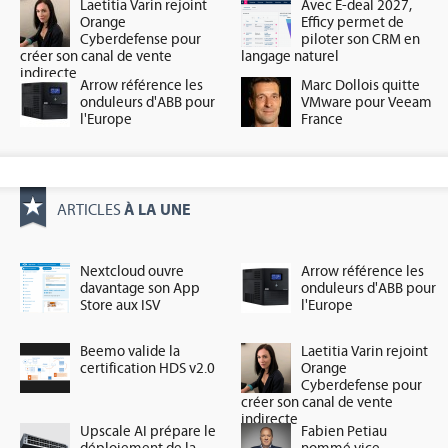
Laetitia Varin rejoint
Avec E-deal 2027,
Orange
Efficy permet de
Cyberdefense pour
piloter son CRM en
créer son canal de vente
langage naturel
indirecte
Arrow référence les
Marc Dollois quitte
onduleurs d'ABB pour
VMware pour Veeam
l'Europe
France
À LA UNE
ARTICLES
Nextcloud ouvre
Arrow référence les
davantage son App
onduleurs d'ABB pour
Store aux ISV
l'Europe
Beemo valide la
Laetitia Varin rejoint
certification HDS v2.0
Orange
Cyberdefense pour
créer son canal de vente
indirecte
Upscale AI prépare le
Fabien Petiau