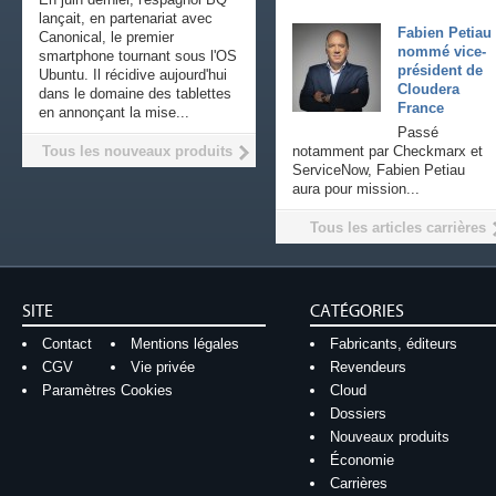
lançait, en partenariat avec
Fabien Petiau
Canonical, le premier
nommé vice-
smartphone tournant sous l'OS
président de
Ubuntu. Il récidive aujourd'hui
Cloudera
dans le domaine des tablettes
France
en annonçant la mise...
Passé
Tous les nouveaux produits
notamment par Checkmarx et
ServiceNow, Fabien Petiau
aura pour mission...
Tous les articles carrières
SITE
CATÉGORIES
Contact
Mentions légales
Fabricants, éditeurs
CGV
Vie privée
Revendeurs
Paramètres Cookies
Cloud
Dossiers
Nouveaux produits
Économie
Carrières