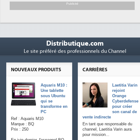
s
Publicité
Distributique.com
Le site préféré des professionnels du Channel
NOUVEAUX PRODUITS
CARRIÈRES
Aquaris M10 :
Laetitia Varin
Une tablette
rejoint
sous Ubuntu
Orange
qui se
Cyberdefense
transforme en
pour créer
PC
son canal de
vente indirecte
Ref : Aquaris M10
Marque : BQ
En tant que responsable du
Prix : 250
channel, Laetitia Varin aura
pour mission...
En juin dernier, l'espagnol BQ