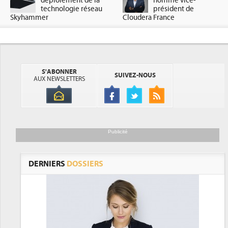
déploiement de la
nommé vice-
technologie réseau
président de
Skyhammer
Cloudera France
S'ABONNER
SUIVEZ-NOUS
AUX NEWSLETTERS
Publicité
DERNIERS
DOSSIERS