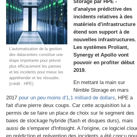
Storage par HPE -
d'analyse prédictive des
incidents relatives à des
gratuite
matériels d'infrastructure
étend son support à de
nouvelles infrastructures.
Les systèmes Proliant,
L'automatisation de la gestion
Synergy et Apollo vont
des datacenters constitue une
étape importante pour prévoir
pouvoir en profiter début
plus efficacement les pannes
2019.
et les incidents pour mieux les
appréhender et les résoudre.
En mettant la main sur
(crédit : HPE)
Nimble Storage en mars
2017
pour un peu moins d'1,1 milliard de dollars
, HPE a
fait d'une pierre deux coups. Car cette acquisition lui a
permis de se faire un place de choix sur le segment des
baies de stockage hybride (flash et disques durs), mais
aussi de s'emparer d'Infosight. A l'origine, ce logiciel clou
en prédiction et prévention des incidents a été conçu pou