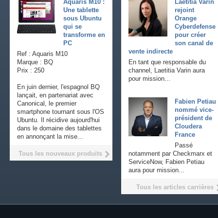
Aquaris M10 :
Laetitia Varin
Une tablette
rejoint
sous Ubuntu
Orange
qui se
Cyberdefense
transforme en
pour créer
PC
son canal de
vente indirecte
Ref : Aquaris M10
Marque : BQ
En tant que responsable du
Prix : 250
channel, Laetitia Varin aura
pour mission...
En juin dernier, l'espagnol BQ
lançait, en partenariat avec
Fabien Petiau
Canonical, le premier
nommé vice-
smartphone tournant sous l'OS
président de
Ubuntu. Il récidive aujourd'hui
Cloudera
dans le domaine des tablettes
France
en annonçant la mise...
Passé
Tous les nouveaux produits
notamment par Checkmarx et
ServiceNow, Fabien Petiau
aura pour mission...
Tous les articles carrières