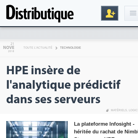
Connexion
21
NOVE
TOUTE L'ACTUALITÉ
TECHNOLOGIE
2018
HPE insère de
l'analytique prédictif
dans ses serveurs
Inscription
MATÉRIELS
,
LOGIC
La plateforme Infosight -
héritée du rachat de Nimb