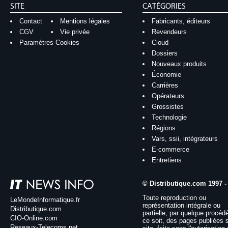
SITE
CATÉGORIES
Contact
Mentions légales
Fabricants, éditeurs
CGV
Vie privée
Revendeurs
Paramètres Cookies
Cloud
Dossiers
Nouveaux produits
Économie
Carrières
Opérateurs
Grossistes
Technologie
Régions
Vars, ssii, intégrateurs
E-commerce
Entretiens
© Distributique.com 1997 -
Toute reproduction ou
LeMondeInformatique.fr
représentation intégrale ou
Distributique.com
partielle, par quelque procéd
CIO-Online.com
ce soit, des pages publiées 
Reseaux-Telecoms.net