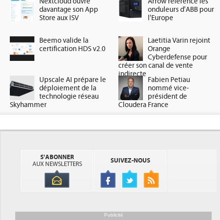
Nextcloud ouvre
Arrow référence les
davantage son App
onduleurs d'ABB pour
Store aux ISV
l'Europe
Beemo valide la
Laetitia Varin rejoint
certification HDS v2.0
Orange
Cyberdefense pour
créer son canal de vente
indirecte
Upscale AI prépare le
Fabien Petiau
déploiement de la
nommé vice-
technologie réseau
président de
Skyhammer
Cloudera France
S'ABONNER
SUIVEZ-NOUS
AUX NEWSLETTERS
Publicité