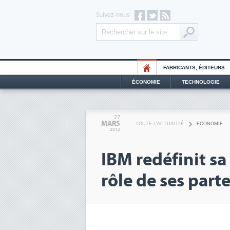
Suivez-nous
FABRICANTS, ÉDITEURS
ÉCONOMIE
TECHNOLOGIE
27
MARS
TOUTE L'ACTUALITÉ
ECONOMIE
2012
IBM redéfinit sa
rôle de ses part