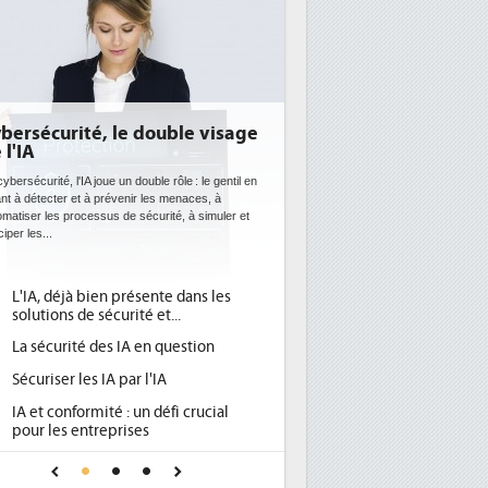
bersécurité, le double visage
DEE: l'efficacité én
 l'IA
bientôt une obligat
datacenters
ybersécurité, l'IA joue un double rôle : le gentil en
nt à détecter et à prévenir les menaces, à
Des datacenters plus durables et 
matiser les processus de sécurité, à simuler et
ce que recherchent les pouvoirs 
ciper les...
avec la mise en oeuvre de la nouv
l'efficacité...
L'IA, déjà bien présente dans les
Qu'est-ce que la DEE 
1
solutions de sécurité et...
d'efficacité énergéti
La sécurité des IA en question
DEE, une pression ad
2
pour les DSI à transfo
Sécuriser les IA par l'IA
Un outillage et des s
3
IA et conformité : un défi crucial
place pour répondre à
pour les entreprises
Phocea DC dans les c
4
Une IA de confiance pour une IA
DEE
plus sûre ?