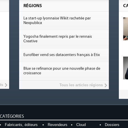
RÉGIONS
C
La start-up lyonnaise Wikit rachetée par
Nexpublica
Yogosha finalement repris par le rennais
Creative
Eurofiber vend ses datacenters français à Etix
Blue se refinance pour une nouvelle phase de
croissance
ts
Tous les articles régions
CATÉGORIES
Fabricants, éditeurs
Revendeurs
Cloud
Dossiers