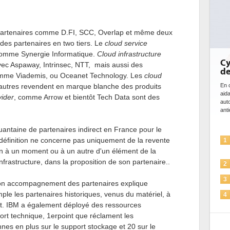
 partenaires comme D.FI, SCC, Overlap et même deux
des partenaires en two tiers. Le
cloud service
comme Synergie Informatique.
Cloud infrastructure
Cy
ec Aspaway, Intrinsec, NTT, mais aussi des
de
mme Viademis, ou Oceanet Technology. Les
cloud
autres revendent en marque blanche des produits
En c
aida
vider
, comme Arrow et bientôt Tech Data sont des
auto
anti
uantaine de partenaires indirect en France pour le
définition ne concerne pas uniquement de la revente
1
ion à un moment ou à un autre d'un élément de la
nfrastructure, dans la proposition de son partenaire..
2
3
on accompagnement des partenaires explique
mple les partenaires historiques, venus du matériel, à
4
nt. IBM a également déployé des ressources
port technique, 1erpoint que réclament les
5
nes en plus sur le support stockage et 20 sur le