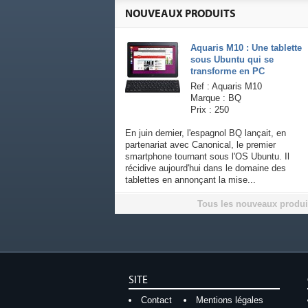
NOUVEAUX PRODUITS
Aquaris M10 : Une tablette
sous Ubuntu qui se
transforme en PC
Ref : Aquaris M10
Marque : BQ
Prix : 250
En juin dernier, l'espagnol BQ lançait, en
partenariat avec Canonical, le premier
smartphone tournant sous l'OS Ubuntu. Il
récidive aujourd'hui dans le domaine des
tablettes en annonçant la mise...
Tous les nouveaux produi
SITE
Contact
Mentions légales