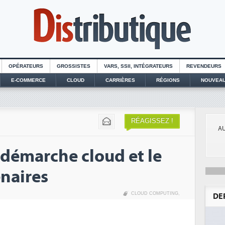
OPÉRATEURS
GROSSISTES
VARS, SSII, INTÉGRATEURS
REVENDEURS
E-COMMERCE
CLOUD
CARRIÈRES
RÉGIONS
NOUVEAU
RÉAGISSEZ !
AU
 démarche cloud et le
enaires
CLOUD COMPUTING
,
DE