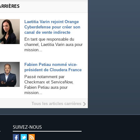
ARRIÈRES
Laetitia Varin rejoint Orange
Cyberdefense pour créer son
canal de vente indirecte
En tant que responsable du
channel, Laetitia Varin aura pour
mission...
Fabien Petiau nommé vice-
président de Cloudera France
Passé notamment par
Checkmarx et ServiceNow,
Fabien Petiau aura pour
mission...
Tous les articles carrières
SUIVEZ-NOUS