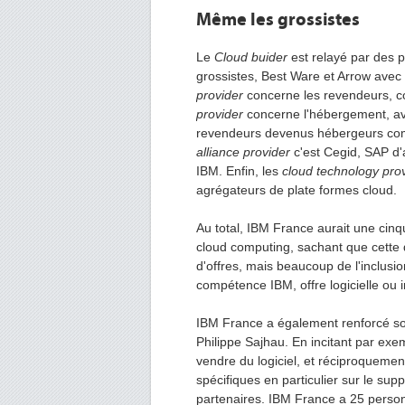
Même les grossistes
Le
Cloud buider
est relayé par des
grossistes, Best Ware et Arrow avec 
provider
concerne les revendeurs, 
provider
concerne l'hébergement, av
revendeurs devenus hébergeurs co
alliance provider
c'est Cegid, SAP d'
IBM. Enfin, les
cloud technology pro
agrégateurs de plate formes cloud.
Au total, IBM France aurait une cinq
cloud computing, sachant que cette 
d'offres, mais beaucoup de l'inclus
compétence IBM, offre logicielle ou i
IBM France a également renforcé s
Philippe Sajhau. En incitant par exe
vendre du logiciel, et réciproqueme
spécifiques en particulier sur le sup
partenaires. IBM France a 25 person