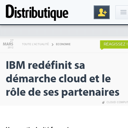
Connexion
27
MARS
RÉAGISSEZ !
TOUTE L'ACTUALITÉ
ECONOMIE
2012
IBM redéfinit sa
démarche cloud et le
rôle de ses partenaires
Inscription
CLOUD COMPU