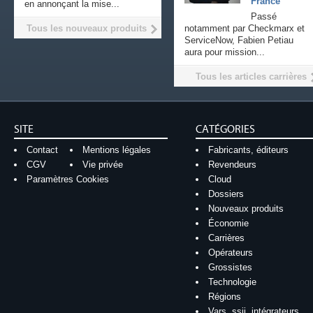
France
en annonçant la mise...
Passé
Tous les nouveaux produits
notamment par Checkmarx et
ServiceNow, Fabien Petiau
aura pour mission...
Tous les articles carrières
SITE
CATÉGORIES
Contact
Mentions légales
Fabricants, éditeurs
CGV
Vie privée
Revendeurs
Paramètres Cookies
Cloud
Dossiers
Nouveaux produits
Économie
Carrières
Opérateurs
Grossistes
Technologie
Régions
Vars, ssii, intégrateurs