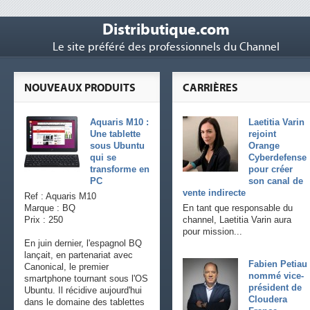
Distributique.com
Le site préféré des professionnels du Channel
NOUVEAUX PRODUITS
CARRIÈRES
Aquaris M10 :
Laetitia Varin
Une tablette
rejoint
sous Ubuntu
Orange
qui se
Cyberdefense
transforme en
pour créer
PC
son canal de
vente indirecte
Ref : Aquaris M10
Marque : BQ
En tant que responsable du
Prix : 250
channel, Laetitia Varin aura
pour mission...
En juin dernier, l'espagnol BQ
lançait, en partenariat avec
Fabien Petiau
Canonical, le premier
nommé vice-
smartphone tournant sous l'OS
président de
Ubuntu. Il récidive aujourd'hui
Cloudera
dans le domaine des tablettes