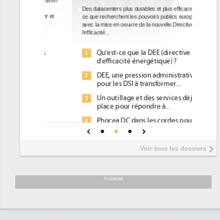
Des datacenters plus durables et plus efficaces, c'est
ce que recherchent les pouvoirs publics européens
avec la mise en oeuvre de la nouvelle Directive sur
l'efficacité...
Qu'est-ce que la DEE (directive
1
d'efficacité énergétique) ?
DEE, une pression administrative
2
pour les DSI à transformer...
Un outillage et des services déjà en
3
place pour répondre à...
Phocea DC dans les cordes pour la
4
DEE
Interview de Fabrice Coquio,
5
Voir tous les dossiers
président de Digital Realty...
Trimestriels IBM : L'activité logicielle
6
soutient les...
Publicité