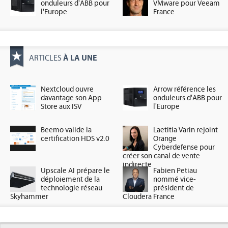
onduleurs d'ABB pour
VMware pour Veeam
l'Europe
France
À LA UNE
ARTICLES
Nextcloud ouvre
Arrow référence les
davantage son App
onduleurs d'ABB pour
Store aux ISV
l'Europe
Beemo valide la
Laetitia Varin rejoint
certification HDS v2.0
Orange
Cyberdefense pour
créer son canal de vente
indirecte
Upscale AI prépare le
Fabien Petiau
déploiement de la
nommé vice-
technologie réseau
président de
Skyhammer
Cloudera France