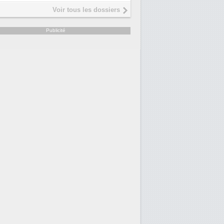
Interview de Fabrice Coquio,
5
Voir tous les dossiers
président de Digital Realty...
Trimestriels IBM : L'activité l
6
Publicité
soutient les...