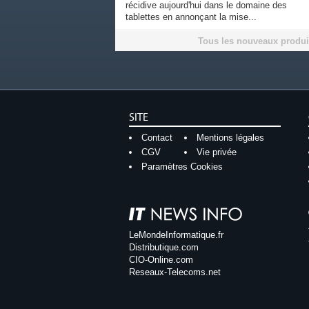
récidive aujourd'hui dans le domaine des
tablettes en annonçant la mise...
Tous les nouveaux produi
SITE
Contact
Mentions légales
CGV
Vie privée
Paramètres Cookies
LeMondeInformatique.fr
Distributique.com
CIO-Online.com
Reseaux-Telecoms.net