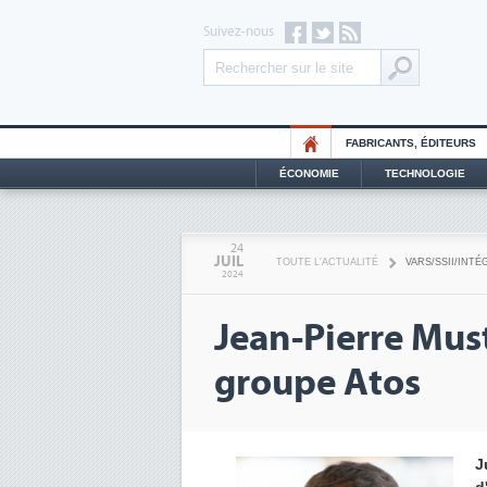
Suivez-nous
FABRICANTS, ÉDITEURS
ÉCONOMIE
TECHNOLOGIE
24
JUIL
TOUTE L'ACTUALITÉ
VARS/SSII/INT
2024
Jean-Pierre Mus
groupe Atos
J