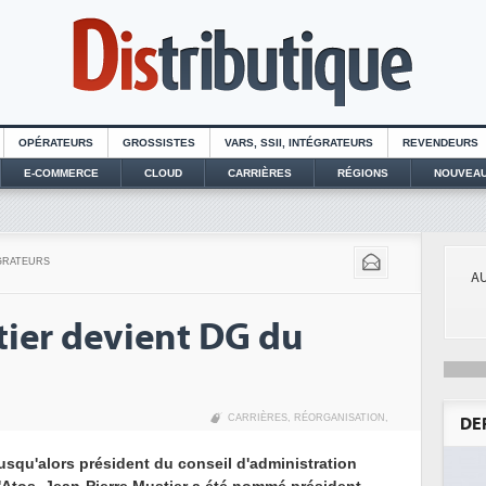
OPÉRATEURS
GROSSISTES
VARS, SSII, INTÉGRATEURS
REVENDEURS
E-COMMERCE
CLOUD
CARRIÈRES
RÉGIONS
NOUVEAU
ÉGRATEURS
AU
tier devient DG du
CARRIÈRES
,
RÉORGANISATION
,
DE
usqu'alors président du conseil d'administration