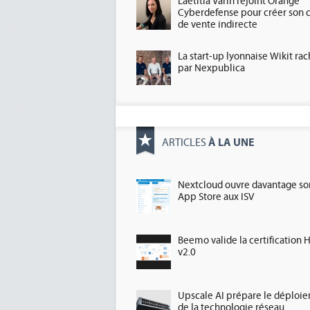
Laetitia Varin rejoint Orange
Cyberdefense pour créer son 
de vente indirecte
La start-up lyonnaise Wikit ra
par Nexpublica
À LA UNE
ARTICLES
Nextcloud ouvre davantage so
App Store aux ISV
Beemo valide la certification 
v2.0
Upscale AI prépare le déploi
de la technologie réseau