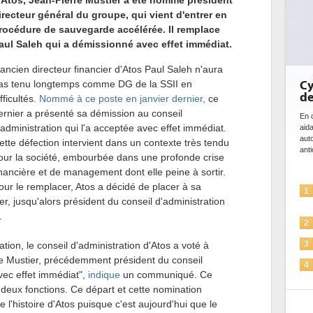
'Atos, Jean-Pierre Mustier a été nommé président
irecteur général du groupe, qui vient d'entrer en
rocédure de sauvegarde accélérée. Il remplace
aul Saleh qui a démissionné avec effet immédiat.
'ancien directeur financier d'Atos Paul Saleh n'aura
as tenu longtemps comme DG de la SSII en
Cyberséc
de l'IA
ifficultés.
Nommé à ce poste en janvier dernier,
ce
ernier a présenté sa démission au conseil
En cybersécurit
'administration qui l'a acceptée avec effet immédiat.
aidant à détec
automatiser le
ette défection intervient dans un contexte très tendu
anticiper les...
our la société, embourbée dans une profonde crise
inancière et de management dont elle peine à sortir.
our le remplacer, Atos a décidé de placer à sa
L'IA, 
1
r, jusqu'alors président du conseil d'administration
soluti
.
La séc
2
Sécuri
ion, le conseil d'administration d'Atos a voté à
3
e Mustier, précédemment président du conseil
IA et 
4
avec effet immédiat",
indique
un communiqué. Ce
pour l
 deux fonctions. Ce départ et cette nomination
Une IA
5
 l'histoire d'Atos puisque c'est aujourd'hui que le
plus s