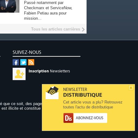
Passé notamment par
Checkmarx et ServiceNow,
Fabien Petiau aura pour
mission...
Tous les articles carrières
SUIVEZ-NOUS
Inscription
Newsletters
NEWSLETTER
DISTRIBUTIQUE
Cet article vous a plu? Retrouvez
dé que ce soit, des pages publiées sur ce site,
toutes l'actu de distributique
 est illicite et constitue une contrefaçon.
ABONNEZ-VOUS