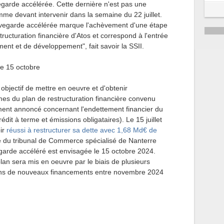
garde accélérée. Cette dernière n'est pas une
mme devant intervenir dans la semaine du 22 juillet.
uvegarde accélérée marque l'achèvement d'une étape
ructuration financière d'Atos et correspond à l'entrée
nt et de développement", fait savoir la SSII.
e 15 octobre
bjectif de mettre en oeuvre et d'obtenir
rmes du plan de restructuration financière convenu
ent annoncé concernant l'endettement financier du
rédit à terme et émissions obligataires). Le 15 juillet
oir
réussi à restructurer sa dette avec 1,68 Md€ de
e du tribunal de Commerce spécialisé de Nanterre
garde accéléré est envisagée le 15 octobre 2024.
 plan sera mis en oeuvre par le biais de plusieurs
ions de nouveaux financements entre novembre 2024