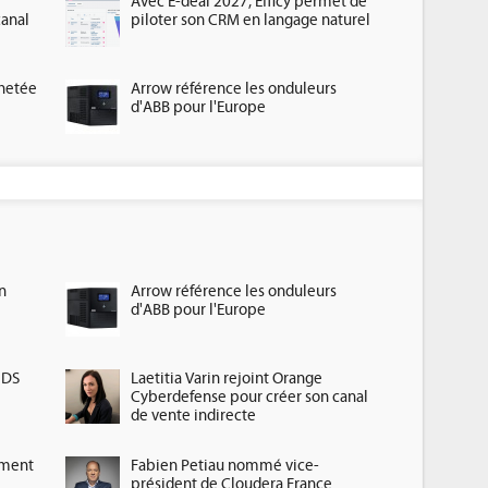
Avec E-deal 2027, Efficy permet de
canal
piloter son CRM en langage naturel
chetée
Arrow référence les onduleurs
d'ABB pour l'Europe
n
Arrow référence les onduleurs
d'ABB pour l'Europe
HDS
Laetitia Varin rejoint Orange
Cyberdefense pour créer son canal
de vente indirecte
ement
Fabien Petiau nommé vice-
président de Cloudera France