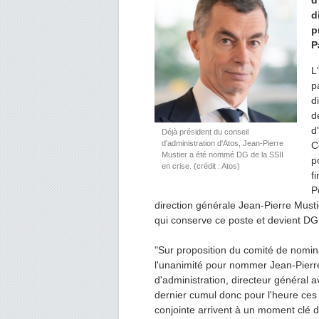
d
d
p
P
L
p
d
d
d
Déjà président du conseil
d'administration d'Atos, Jean-Pierre
C
Mustier a été nommé DG de la SSII
p
en crise. (crédit : Atos)
f
P
direction générale Jean-Pierre Mustie
qui conserve ce poste et devient DG
"Sur proposition du comité de nominat
l'unanimité pour nommer Jean-Pierr
d'administration, directeur général 
dernier cumul donc pour l'heure ces
conjointe arrivent à un moment clé de