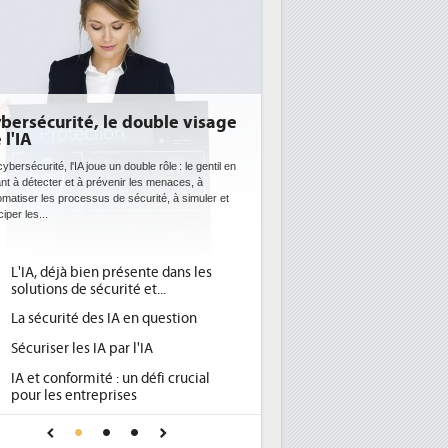
urité, le double visage
DEE: l'efficacité énergéti
bientôt une obligation po
datacenters
é, l'IA joue un double rôle : le gentil en
ter et à prévenir les menaces, à
Des datacenters plus durables et plus effica
s processus de sécurité, à simuler et
ce que recherchent les pouvoirs publics e
avec la mise en oeuvre de la nouvelle Direc
l'efficacité...
déjà bien présente dans les
Qu'est-ce que la DEE (directi
1
ons de sécurité et...
d'efficacité énergétique) ?
urité des IA en question
DEE, une pression administra
2
pour les DSI à transformer...
ser les IA par l'IA
Un outillage et des services 
3
conformité : un défi crucial
place pour répondre à...
es entreprises
Phocea DC dans les cordes po
4
 de confiance pour une IA
DEE
ûre ?