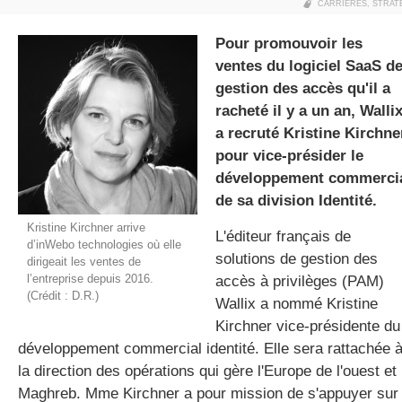
CARRIÈRES
,
STRAT
Pour promouvoir les
ventes du logiciel SaaS d
gratuite
gestion des accès qu'il a
racheté il y a un an, Walli
a recruté Kristine Kirchne
pour vice-présider le
développement commerci
de sa division Identité.
Kristine Kirchner arrive
L'éditeur français de
d’inWebo technologies où elle
solutions de gestion des
dirigeait les ventes de
l’entreprise depuis 2016.
accès à privilèges (PAM)
(Crédit : D.R.)
Wallix a nommé Kristine
Kirchner vice-présidente du
développement commercial identité. Elle sera rattachée 
la direction des opérations qui gère l'Europe de l'ouest et 
Maghreb. Mme Kirchner a pour mission de s'appuyer sur