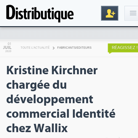
Connexion
01
JUIL
RÉAGISSEZ !
TOUTE L'ACTUALITÉ
FABRICANTS/EDITEURS
2020
Kristine Kirchner
chargée du
développement
Inscription
commercial Identité
chez Wallix