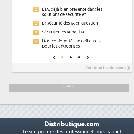
L'IA, déjà bien présente dans les
Qu'est-ce que la DE
1
1
solutions de sécurité et...
d'efficacité énergét
La sécurité des IA en question
DEE, une pression 
2
2
pour les DSI à trans
Sécuriser les IA par l'IA
3
Un outillage et des
3
IA et conformité : un défi crucial
4
place pour répondre
pour les entreprises
Phocea DC dans les
4
Une IA de confiance pour une IA
5
DEE
plus sûre ?
Interview de Fabri
5
Voir tous les dossiers
président de Digital
Trimestriels IBM : L'
6
soutient les...
Publicité
Distributique.com
Le site préféré des professionnels du Channel