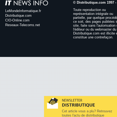
© Distributique.com 1997 -
Toute reproduction ou
LeMondeInformatique.fr
représentation intégrale ou
Distributique.com
partielle, par quelque procéd
CIO-Online.com
ce soit, des pages publiées 
Reseaux-Telecoms.net
site, faite sans l'autorisation
l'éditeur ou du webmaster du 
Distributique.com est illicite 
constitue une contrefaçon.
NEWSLETTER
DISTRIBUTIQUE
Cet article vous a plu? Retrouvez
toutes l'actu de distributique