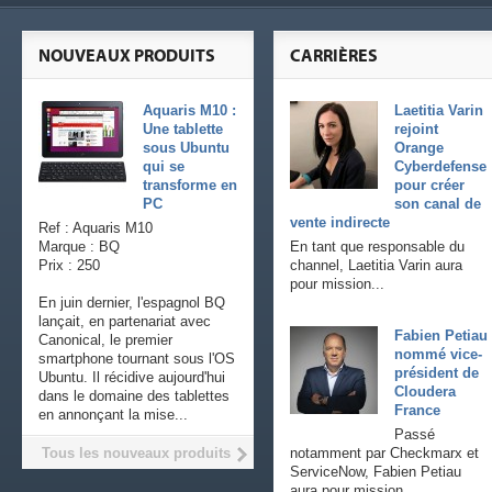
NOUVEAUX PRODUITS
CARRIÈRES
Aquaris M10 :
Laetitia Varin
Une tablette
rejoint
sous Ubuntu
Orange
qui se
Cyberdefense
transforme en
pour créer
PC
son canal de
vente indirecte
Ref : Aquaris M10
Marque : BQ
En tant que responsable du
Prix : 250
channel, Laetitia Varin aura
pour mission...
En juin dernier, l'espagnol BQ
lançait, en partenariat avec
Fabien Petiau
Canonical, le premier
nommé vice-
smartphone tournant sous l'OS
président de
Ubuntu. Il récidive aujourd'hui
Cloudera
dans le domaine des tablettes
France
en annonçant la mise...
Passé
Tous les nouveaux produits
notamment par Checkmarx et
ServiceNow, Fabien Petiau
aura pour mission...