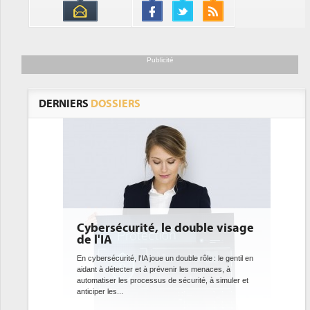
Publicité
DERNIERS
DOSSIERS
ybersécurité, le double visage
DEE: l'efficacité é
e l'IA
bientôt une obliga
datacenters
n cybersécurité, l'IA joue un double rôle : le gentil en
idant à détecter et à prévenir les menaces, à
Des datacenters plus durables e
utomatiser les processus de sécurité, à simuler et
ce que recherchent les pouvoi
ticiper les...
avec la mise en oeuvre de la no
l'efficacité...