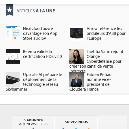
À LA UNE
ARTICLES
Nextcloud ouvre
Arrow référence les
davantage son App
onduleurs d'ABB pour
Store aux ISV
l'Europe
Beemo valide la
Laetitia Varin rejoint
certification HDS v2.0
Orange
Cyberdefense pour
créer son canal de vente
indirecte
Upscale AI prépare le
Fabien Petiau
déploiement de la
nommé vice-
technologie réseau
président de
Skyhammer
Cloudera France
S'ABONNER
SUIVEZ-NOUS
AUX NEWSLETTERS