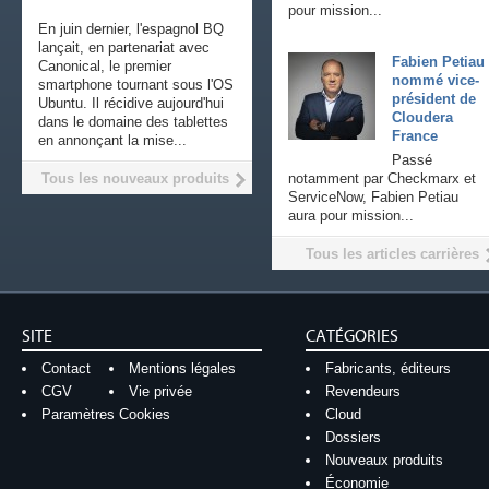
pour mission...
En juin dernier, l'espagnol BQ
lançait, en partenariat avec
Fabien Petiau
Canonical, le premier
nommé vice-
smartphone tournant sous l'OS
président de
Ubuntu. Il récidive aujourd'hui
Cloudera
dans le domaine des tablettes
France
en annonçant la mise...
Passé
Tous les nouveaux produits
notamment par Checkmarx et
ServiceNow, Fabien Petiau
aura pour mission...
Tous les articles carrières
SITE
CATÉGORIES
Contact
Mentions légales
Fabricants, éditeurs
CGV
Vie privée
Revendeurs
Paramètres Cookies
Cloud
Dossiers
Nouveaux produits
Économie