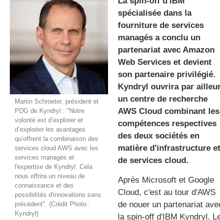
La spin-off d'IBM
spécialisée dans la
fourniture de services
gratuite
managés a conclu un
partenariat avec Amazon
Web Services et devient
son partenaire privilégié.
Kyndryl ouvrira par ailleu
un centre de recherche
Martin Schroeter, président et
AWS Cloud combinant les
PDG de Kyndryl : "Notre
volonté est d’explorer et
compétences respectives
d’exploiter les avantages
des deux sociétés en
qu’offrent la combinaison des
matière d'infrastructure e
services cloud AWS avec les
services managés et
de services cloud.
l'expertise de Kyndryl. Cela
nous offrira un niveau de
Après Microsoft et Google
connaissance et des
Cloud, c'est au tour d'AWS
possibilités d'innovations sans
de nouer un partenariat ave
précédent". (Crédit Photo :
Kyndryl)
la spin-off d'IBM Kyndryl. L