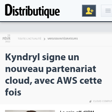
Connexion
25
FÉVR
TOUTE L'ACTUALITÉ
VARS/SSII/INTÉGRATEURS
2022
Kyndryl signe un
nouveau partenariat
cloud, avec AWS cette
Inscription
fois
CLOUD COMPU