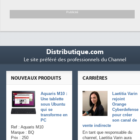
Trimestriels IBM : L'activité logicielle
6
soutient les...
Publicité
Distributique.com
Le site préféré des professionnels du Channel
NOUVEAUX PRODUITS
CARRIÈRES
Aquaris M10 :
Laetitia Varin
Une tablette
rejoint
sous Ubuntu
Orange
qui se
Cyberdefense
transforme en
pour créer
PC
son canal de
vente indirecte
Ref : Aquaris M10
Marque : BQ
En tant que responsable du
Prix : 250
channel, Laetitia Varin aura