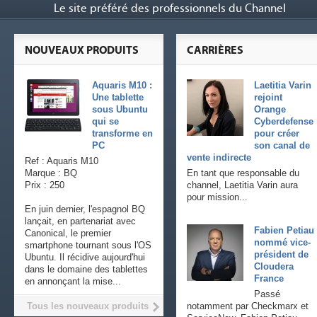
Le site préféré des professionnels du Channel
NOUVEAUX PRODUITS
CARRIÈRES
Aquaris M10 :
Laetitia Varin
Une tablette
rejoint
sous Ubuntu
Orange
qui se
Cyberdefense
transforme en
pour créer
PC
son canal de
vente indirecte
Ref : Aquaris M10
Marque : BQ
En tant que responsable du
Prix : 250
channel, Laetitia Varin aura
pour mission...
En juin dernier, l'espagnol BQ
lançait, en partenariat avec
Fabien Petiau
Canonical, le premier
nommé vice-
smartphone tournant sous l'OS
président de
Ubuntu. Il récidive aujourd'hui
Cloudera
dans le domaine des tablettes
France
en annonçant la mise...
Passé
Tous les nouveaux produits
notamment par Checkmarx et