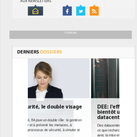
AUX NEWSLETTERS
Publicité
DERNIERS
DOSSIERS
e visage
DEE: l'efficacité énergétique
bientôt une obligation pour les
datacenters
: le gentil en
ces, à
Des datacenters plus durables et plus efficaces, c'est
à simuler et
ce que recherchent les pouvoirs publics européens
avec la mise en oeuvre de la nouvelle Directive sur