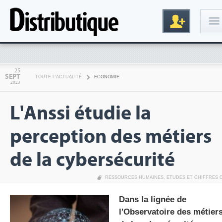
Connexion
25
SEPT
TOUTE L'ACTUALITÉ
ECONOMIE
2023
L'Anssi étudie la
perception des métiers
de la cybersécurité
Inscription
RESSOURCES HUMAINES
,
ETUDES ET CHIFFRES 
Dans la lignée de
l'Observatoire des métier