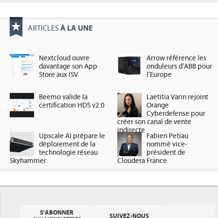
À LA UNE
ARTICLES
Nextcloud ouvre
Arrow référence les
davantage son App
onduleurs d'ABB pour
Store aux ISV
l'Europe
Beemo valide la
Laetitia Varin rejoint
certification HDS v2.0
Orange
Cyberdefense pour
créer son canal de vente
indirecte
Upscale AI prépare le
Fabien Petiau
déploiement de la
nommé vice-
technologie réseau
président de
Skyhammer
Cloudera France
S'ABONNER
SUIVEZ-NOUS